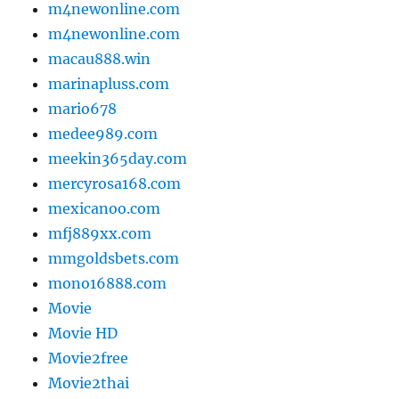
m4newonline.com
m4newonline.com
macau888.win
marinapluss.com
mario678
medee989.com
meekin365day.com
mercyrosa168.com
mexicanoo.com
mfj889xx.com
mmgoldsbets.com
mono16888.com
Movie
Movie HD
Movie2free
Movie2thai