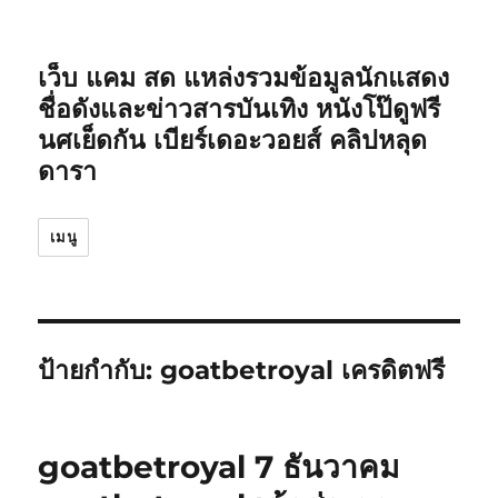
เว็บ แคม สด แหล่งรวมข้อมูลนักแสดง
ชื่อดังและข่าวสารบันเทิง หนังโป๊ดูฟรี
นศเย็ดกัน เบียร์เดอะวอยส์ คลิปหลุด
ดารา
เมนู
ป้ายกำกับ:
goatbetroyal เครดิตฟรี
goatbetroyal 7 ธันวาคม