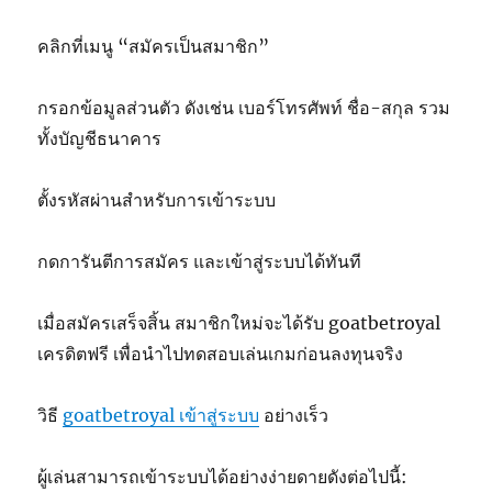
คลิกที่เมนู “สมัครเป็นสมาชิก”
กรอกข้อมูลส่วนตัว ดังเช่น เบอร์โทรศัพท์ ชื่อ-สกุล รวม
ทั้งบัญชีธนาคาร
ตั้งรหัสผ่านสำหรับการเข้าระบบ
กดการันตีการสมัคร และเข้าสู่ระบบได้ทันที
เมื่อสมัครเสร็จสิ้น สมาชิกใหม่จะได้รับ goatbetroyal
เครดิตฟรี เพื่อนำไปทดสอบเล่นเกมก่อนลงทุนจริง
วิธี
goatbetroyal เข้าสู่ระบบ
อย่างเร็ว
ผู้เล่นสามารถเข้าระบบได้อย่างง่ายดายดังต่อไปนี้: