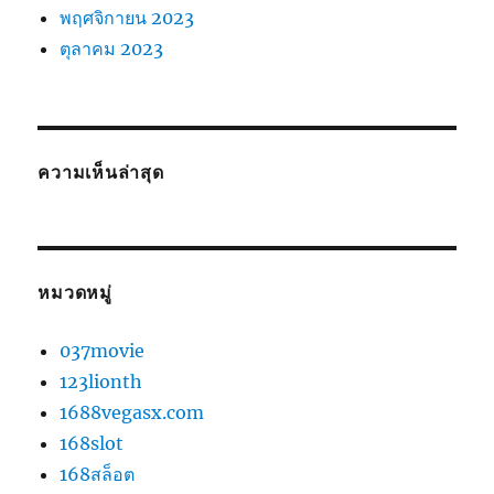
พฤศจิกายน 2023
ตุลาคม 2023
ความเห็นล่าสุด
หมวดหมู่
037movie
123lionth
1688vegasx.com
168slot
168สล็อต