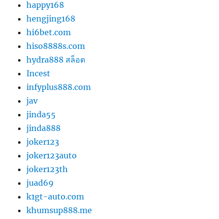
happy168
hengjing168
hi6bet.com
hiso8888s.com
hydra888 สล็อต
Incest
infyplus888.com
jav
jinda55
jinda888
joker123
joker123auto
joker123th
juad69
k1gt-auto.com
khumsup888.me