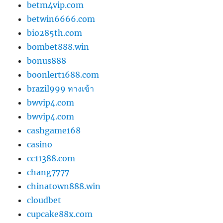
betm4vip.com
betwin6666.com
bio285th.com
bombet888.win
bonus888
boonlert1688.com
brazil999 ทางเข้า
bwvip4.com
bwvip4.com
cashgame168
casino
cc11388.com
chang7777
chinatown888.win
cloudbet
cupcake88x.com