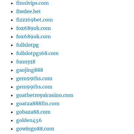
finnivips.com
fiwdee.bet
fizz169bet.com
fox689ok.com
fox689ok.com
fullslotpg
fullslotpg168.com
funny18
gaojing888
gem99ths.com
gem99ths.com
goatbetroyalcasino.com
goatza888fin.com
gobaza88.com
golden456
gowingo88.com