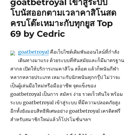
goatbetroyal เข้าสู่ระบบ
โบนัสออกตามเวลาคาสิโนสด
ครบโต๊ะเหมาะกับทุกยูส Top
69 by Cedric
goatbetroyal
คือเว็บไซต์เดิมพันออนไลน์ที่กำลัง
เดินทางมาแรง ด้วยระบบที่ทันสมัยและก็มีมาตรฐาน
สากล เปิดให้บริการเกมคาสิโน สล็อต แล้วก็พนันกีฬา
หลากหลายประเภท เหมาะกับนักพนันทุกกรุ๊ป ไม่ว่าจะ
เป็นผู้เล่นมือใหม่หรือมืออาชีพ จุดแข็งของ
goatbetroyal เป็นการ สมัคร ง่าย รวดเร็วทันใจ พร้อม
ระบบ goatbetroyal เข้าสู่ระบบ ที่มีความปลอดภัยสูง
อีกทั้งยังมอบสิทธิพิเศษอย่าง goatbetroyal เครดิตฟรี
สำหรับสมาชิกใหม่แล้วก็โปรโมชั่นฯลฯ