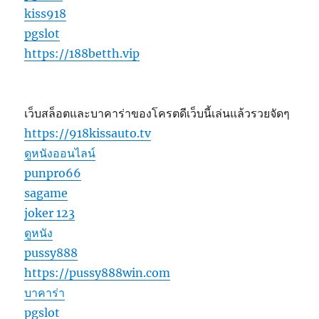
kiss918
pgslot
https://188betth.vip
เว็บสล็อตและบาคาร่าของโครตดีเว็บนี้เล่นแล้วรวยจัดๆ
https://918kissauto.tv
ดูหนังออนไลน์
punpro66
sagame
joker 123
ดูหนัง
pussy888
https://pussy888win.com
บาคาร่า
pgslot