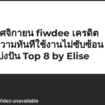
ศจิกายน fiwdee เครดิต
ความทันทีใช้งานไม่ซับซ้อน
่งปัน Top 8 by Elise