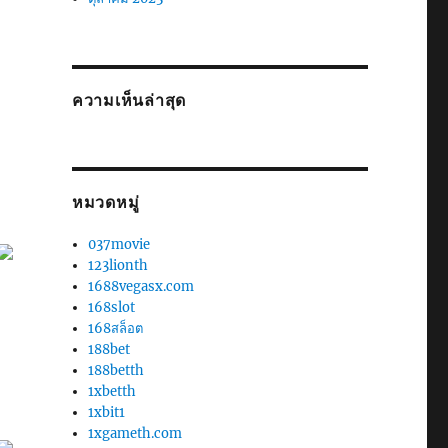
ความเห็นล่าสุด
หมวดหมู่
037movie
123lionth
1688vegasx.com
168slot
168สล็อต
188bet
188betth
1xbetth
1xbit1
1xgameth.com