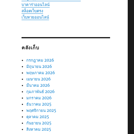
บาคาร่าออนไลน์
สล็อตเว็บตรง
เว็บหวยออนไลน์
คลังเก็บ
กรกฎาคม 2026
มิถุนายน 2026
พฤษภาคม 2026
เมษายน 2026
มีนาคม 2026
กุมภาพันธ์ 2026
มกราคม 2026
ธันวาคม 2025
พฤศจิกายน 2025
ตุลาคม 2025
กันยายน 2025
สิงหาคม 2025