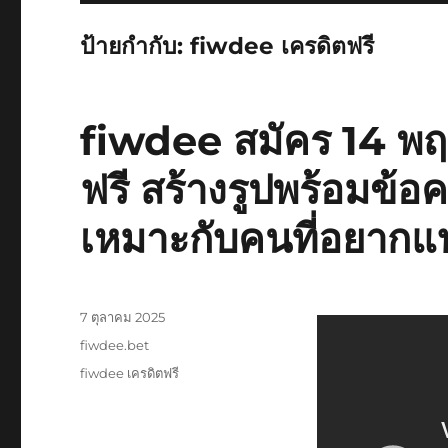
ป้ายกำกับ:
fiwdee เครดิตฟรี
fiwdee สมัคร 14 พฤ
ฟรี สร้างรูปพร้อมข้อ
เหมาะกับคนที่อยากแบ
เขียน
7 ตุลาคม 2025
เมื่อ
หมวด
fiwdee.bet
หมู่
ป้าย
fiwdee เครดิตฟรี
กำกับ