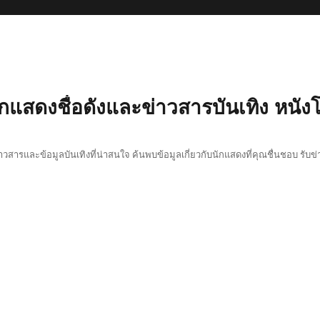
แสดงชื่อดังและข่าวสารบันเทิง หนังโป๊
วสารและข้อมูลบันเทิงที่น่าสนใจ ค้นพบข้อมูลเกี่ยวกับนักแสดงที่คุณชื่นชอบ รับ