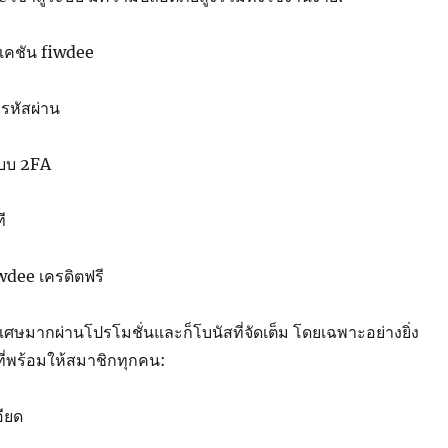
ิเคชัน fiwdee
็รหัสผ่าน
ะบบ 2FA
ี
wdee เครดิตฟรี
เศษมากผ่านโปรโมชั่นและก็โบนัสที่จัดเต็ม โดยเฉพาะอย่างยิ่ง
ที่พร้อมให้สมาชิกทุกคน:
ียด