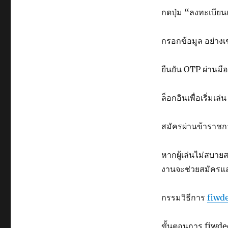
กดปุ่ม “ลงทะเบียน
กรอกข้อมูล อย่างเ
ยืนยัน OTP ผ่านมือ
ล็อกอินเพื่อเริ่มเล
สมัครผ่านข้าราชก
หากผู้เล่นไม่สบาย
งานจะช่วยสมัครและ
กรรมวิธีการ
fiwde
ขั้นตอนการ fiwdee