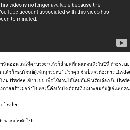
พนันออนไลน์ที่ครบวงจรแล้วก็ล้ำยุคที่สุดแห่งหนึ่งในปีนี้ ด้วยระบบท
ย แล้วก็ตอบโจทย์ผู้เล่นทุกระดับ ไม่ว่าคุณจำเป็นจะต้องการ fiwde
ชีใหม่ fiwdee เข้าระบบ เพื่อใช้งานได้โดยทันที หรือเลือกรับ fiwde
่มโอกาสสร้างผลกำไร ตรงนี้คือเว็บไซต์ตรงที่เหมาะสมกับผู้เล่นทุกคน
อก fiwdee
ต่างจากเว็บทั่วไป: