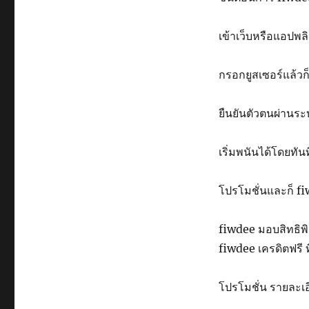
เข้าเว็บหรือแอปพล
กรอกยูสเซอร์แล้วก
ยืนยันตัวตนผ่านร
เริ่มพนันได้โดยทันท
โปรโมชั่นและก็ fi
fiwdee มอบสิทธิพิ
fiwdee เครดิตฟรี 
โปรโมชั่น รายละเอ