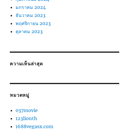
มกราคม 2024
ธันวาคม 2023
พฤศจิกายน 2023
ตุลาคม 2023
ความเห็นล่าสุด
หมวดหมู่
037movie
123lionth
1688vegasx.com