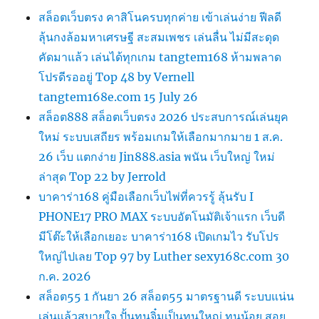
สล็อตเว็บตรง คาสิโนครบทุกค่าย เข้าเล่นง่าย ฟีลดี
ลุ้นกงล้อมหาเศรษฐี สะสมเพชร เล่นลื่น ไม่มีสะดุด
คัดมาแล้ว เล่นได้ทุกเกม tangtem168 ห้ามพลาด
โปรดีรออยู่ Top 48 by Vernell
tangtem168e.com 15 July 26
สล็อต888 สล็อตเว็บตรง 2026 ประสบการณ์เล่นยุค
ใหม่ ระบบเสถียร พร้อมเกมให้เลือกมากมาย 1 ส.ค.
26 เว็บ แตกง่าย Jin888.asia พนัน เว็บใหญ่ ใหม่
ล่าสุด Top 22 by Jerrold
บาคาร่า168 คู่มือเลือกเว็บไพ่ที่ควรรู้ ลุ้นรับ I
PHONE17 PRO MAX ระบบอัตโนมัติเจ้าแรก เว็บดี
มีโต๊ะให้เลือกเยอะ บาคาร่า168 เปิดเกมไว รับโปร
ใหญ่ไปเลย Top 97 by Luther sexy168c.com 30
ก.ค. 2026
สล็อต55 1 กันยา 26 สล็อต55 มาตรฐานดี ระบบแน่น
เล่นแล้วสบายใจ ปั้นทุนจิ๋มเป็นทุนใหญ่ ทุนน้อย สอย