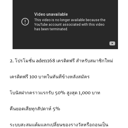
2. โปรโมชั่น aden168 เครดิตฟรี สำหรับสมาชิกใหม่
เครดิตฟรี 100 บาทในทันทีข้างหลังสมัคร
โบนัสฝากคราวแรกรับ 50% สูงสุด 1,000 บาท
คืนยอดเสียทุกสัปดาห์ 5%
ระบบสะสมแต้มแลกเปลี่ยนของรางวัลหรือถอนเป็น