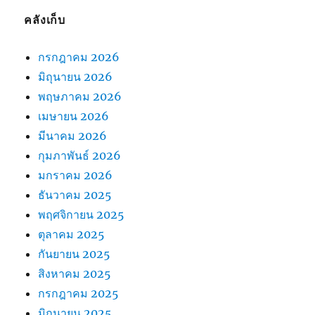
คลังเก็บ
กรกฎาคม 2026
มิถุนายน 2026
พฤษภาคม 2026
เมษายน 2026
มีนาคม 2026
กุมภาพันธ์ 2026
มกราคม 2026
ธันวาคม 2025
พฤศจิกายน 2025
ตุลาคม 2025
กันยายน 2025
สิงหาคม 2025
กรกฎาคม 2025
มิถุนายน 2025