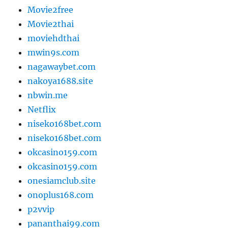
Movie2free
Movie2thai
moviehdthai
mwin9s.com
nagawaybet.com
nakoya1688.site
nbwin.me
Netflix
niseko168bet.com
niseko168bet.com
okcasino159.com
okcasino159.com
onesiamclub.site
onoplus168.com
p2vvip
pananthai99.com