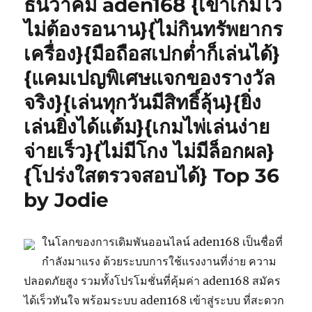
ธันวาคม aden168 {เข้าเกมไว
ไม่ต้องรอนาน}{ไม่กินทรัพยากร
เครื่อง}{มือถือสเปกต่ำก็เล่นได้}
{แคมเปญพิเศษแจกของรางวัล
จริง}{เล่นทุกวันมีสิทธิ์ลุ้น}{ยิ่ง
เล่นยิ่งได้แต้ม}{เกมไพ่เล่นง่าย
จ่ายเร็ว}{ไม่มีโกง ไม่มีล็อกผล}
{โปร่งใสตรวจสอบได้} Top 36
by Jodie
ในโลกของการเดิมพันออนไลน์ aden168 เป็นชื่อที่
กำลังมาแรง ด้วยระบบการใช้แรงงานที่ง่าย ความ
ปลอดภัยสูง รวมทั้งโปรโมชั่นที่คุ้มค่า aden168 สมัคร
ได้เร็วทันใจ พร้อมระบบ aden168 เข้าสู่ระบบ ที่สะดวก