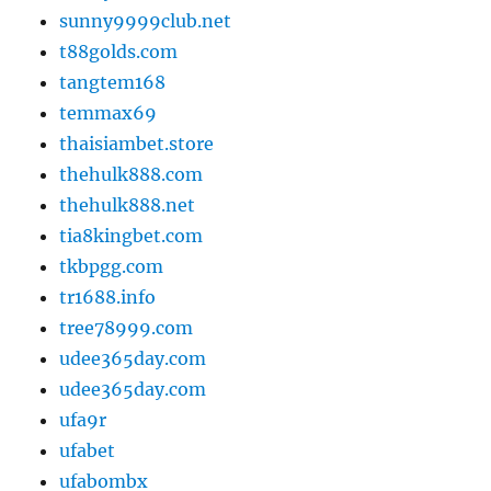
sunny9999club.net
t88golds.com
tangtem168
temmax69
thaisiambet.store
thehulk888.com
thehulk888.net
tia8kingbet.com
tkbpgg.com
tr1688.info
tree78999.com
udee365day.com
udee365day.com
ufa9r
ufabet
ufabombx