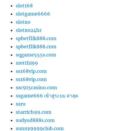
slot168
slotgame6666
slotxo
slotxo24hr
spbetflik888.com
spbetflik888.com
sqgame555s.com
sretthi99
ss168vip.com
ss168vip.com
ssc915casino.com
ssgame666 เข้าสู่ระบบ ล่าสุด
ssru
starrich99.com
sudyod888s.com
sunny9999club.com