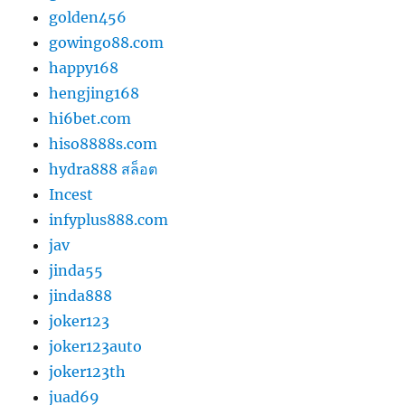
golden456
gowingo88.com
happy168
hengjing168
hi6bet.com
hiso8888s.com
hydra888 สล็อต
Incest
infyplus888.com
jav
jinda55
jinda888
joker123
joker123auto
joker123th
juad69