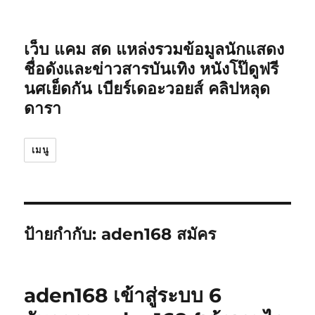
เว็บ แคม สด แหล่งรวมข้อมูลนักแสดง
ชื่อดังและข่าวสารบันเทิง หนังโป๊ดูฟรี
นศเย็ดกัน เบียร์เดอะวอยส์ คลิปหลุด
ดารา
เมนู
ป้ายกำกับ:
aden168 สมัคร
aden168 เข้าสู่ระบบ 6