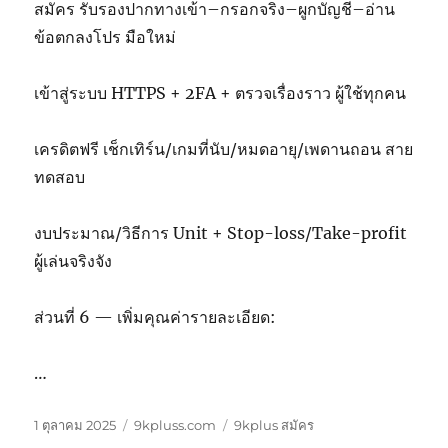
สมัคร รับรองปากทางเข้า–กรอกจริง–ผูกบัญชี–อ่าน
ข้อตกลงโปร มือใหม่
เข้าสู่ระบบ HTTPS + 2FA + ตรวจเรื่องราว ผู้ใช้ทุกคน
เครดิตฟรี เช็กเทิร์น/เกมที่นับ/หมดอายุ/เพดานถอน สาย
ทดสอบ
งบประมาณ/วิธีการ Unit + Stop-loss/Take-profit
ผู้เล่นจริงจัง
ส่วนที่ 6 — เพิ่มคุณค่ารายละเอียด:
…
เขียน
หมวด
ป้าย
1 ตุลาคม 2025
9kpluss.com
9kplus สมัคร
เมื่อ
หมู่
กำกับ