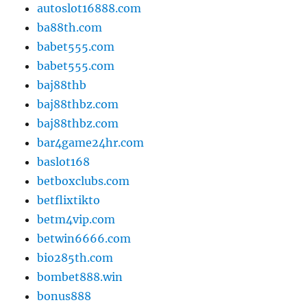
autoslot16888.com
ba88th.com
babet555.com
babet555.com
baj88thb
baj88thbz.com
baj88thbz.com
bar4game24hr.com
baslot168
betboxclubs.com
betflixtikto
betm4vip.com
betwin6666.com
bio285th.com
bombet888.win
bonus888