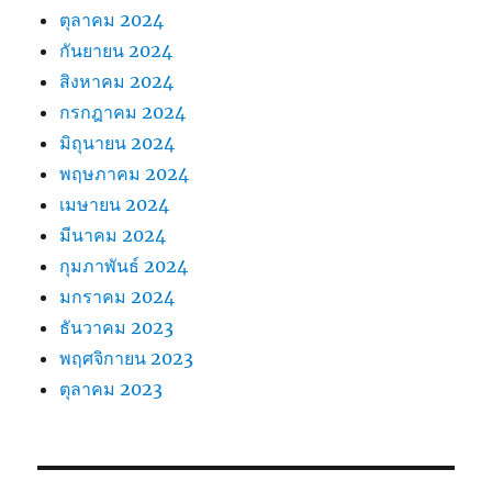
ตุลาคม 2024
กันยายน 2024
สิงหาคม 2024
กรกฎาคม 2024
มิถุนายน 2024
พฤษภาคม 2024
เมษายน 2024
มีนาคม 2024
กุมภาพันธ์ 2024
มกราคม 2024
ธันวาคม 2023
พฤศจิกายน 2023
ตุลาคม 2023