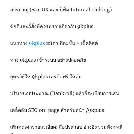
สารบาญ (ช่วย UX และก็เพิ่ม Internal Linking)
ข้อดีและก็สิ่งที่ควรทราบเกี่ยวกับ 9kplus
แนวทาง
9kplus
สมัคร ทีละขั้น + เช็คลิสต์
ทาง 9kplus เข้าระบบ อย่างปลอดภัย
ยุทธวิธีใช้ 9kplus เครดิตฟรี ให้คุ้ม
บริหารงบประมาณ (Bankroll) แล้วก็ระเบียบการเล่น
เคล็ดลับ SEO on-page สำหรับหน้า /9kplus
เพิ่มคุณค่ารายละเอียด: สื่อประกอบ อ้างอิง รวมทั้งกรณี