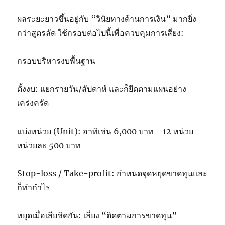
ผลระยะยาวขึ้นอยู่กับ “วินัยทางด้านการเงิน” มากยิ่ง
กว่าสูตรลัด ใช้กรอบต่อไปนี้เพื่อควบคุมการเสี่ยง:
กรอบบริหารงบพื้นฐาน
ตั้งงบ: แยกรายวัน/สัปดาห์ และก็ยึดตามแผนอย่าง
เคร่งครัด
แบ่งหน่วย (Unit): อาทิเช่น 6,000 บาท = 12 หน่วย
หน่วยละ 500 บาท
Stop-loss / Take-profit: กำหนดจุดหยุดขาดทุนและ
ก็ทำกำไร
หยุดเมื่อเสียชิดกัน: เลี่ยง “ติดตามการขาดทุน”