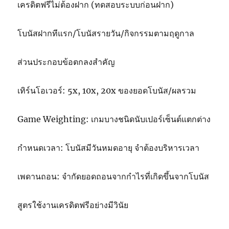
เครดิตฟรีไม่ต้องฝาก (ทดสอบระบบก่อนฝาก)
โบนัสฝากทีแรก/โบนัสรายวัน/กิจกรรมตามฤดูกาล
ส่วนประกอบข้อตกลงสำคัญ
เทิร์นโอเวอร์: 5x, 10x, 20x ของยอดโบนัส/ผลรวม
Game Weighting: เกมบางชนิดนับเปอร์เซ็นต์แตกต่าง
กำหนดเวลา: โบนัสมีวันหมดอายุ จำต้องบริหารเวลา
เพดานถอน: จำกัดยอดถอนจากกำไรที่เกิดขึ้นจากโบนัส
สูตรใช้งานเครดิตฟรีอย่างมีวินัย