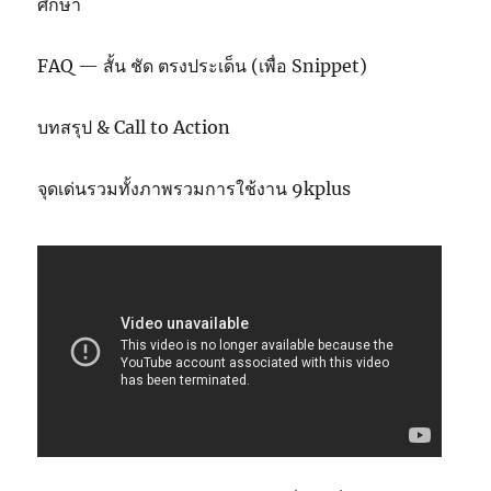
ศึกษา
FAQ — สั้น ชัด ตรงประเด็น (เพื่อ Snippet)
บทสรุป & Call to Action
จุดเด่นรวมทั้งภาพรวมการใช้งาน 9kplus