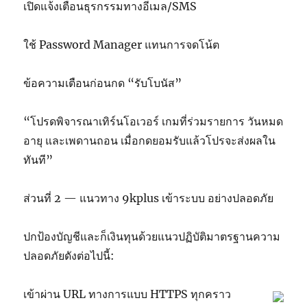
เปิดแจ้งเตือนธุรกรรมทางอีเมล/SMS
ใช้ Password Manager แทนการจดโน้ต
ข้อความเตือนก่อนกด “รับโบนัส”
“โปรดพิจารณาเทิร์นโอเวอร์ เกมที่ร่วมรายการ วันหมด
อายุ และเพดานถอน เมื่อกดยอมรับแล้วโปรจะส่งผลใน
ทันที”
ส่วนที่ 2 — แนวทาง 9kplus เข้าระบบ อย่างปลอดภัย
ปกป้องบัญชีและก็เงินทุนด้วยแนวปฏิบัติมาตรฐานความ
ปลอดภัยดังต่อไปนี้:
เข้าผ่าน URL ทางการแบบ HTTPS ทุกคราว