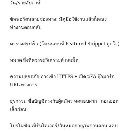
วัน/รายสัปดาห์
ซัพพอร์ตหลายช่องทาง: มีคู่มือใช้งานแล้วก็คณะ
ทำงานตอบกลับ
ตารางสรุปเร็ว (โครงแบบที่ Featured Snippet ถูกใจ)
หมวด สิ่งที่ควรจะวิเคราะห์ กลเม็ด
ความปลอดภัย ทางเข้า HTTPS + เปิด 2FA บุ๊กมาร์ก
URL ทางการ
ธุรกรรม ชื่อบัญชีตรงกับผู้สมัคร ทดสอบฝาก–ถอนยอด
เล็กก่อน
โปรโมชัน เทิร์นโอเวอร์/วันหมดอายุ/เพดานถอน แคป