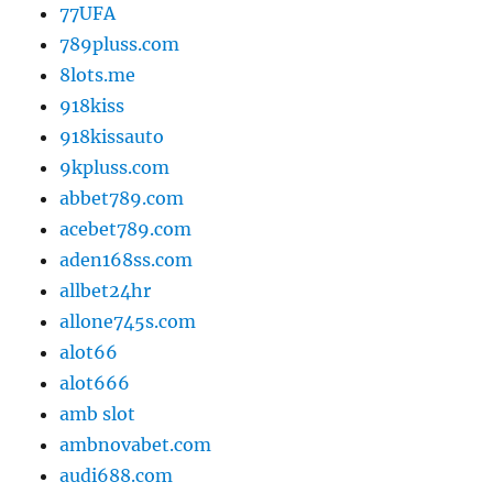
77UFA
789pluss.com
8lots.me
918kiss
918kissauto
9kpluss.com
abbet789.com
acebet789.com
aden168ss.com
allbet24hr
allone745s.com
alot66
alot666
amb slot
ambnovabet.com
audi688.com