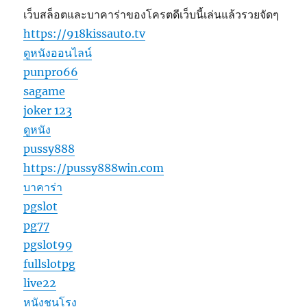
เว็บสล็อตและบาคาร่าของโครตดีเว็บนี้เล่นแล้วรวยจัดๆ
https://918kissauto.tv
ดูหนังออนไลน์
punpro66
sagame
joker 123
ดูหนัง
pussy888
https://pussy888win.com
บาคาร่า
pgslot
pg77
pgslot99
fullslotpg
live22
หนังชนโรง