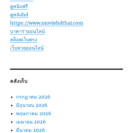
ดูหนังฟรี
ดูหนังhd
https://www.moviehdthai.com
บาคาร่าออนไลน์
สล็อตเว็บตรง
เว็บหวยออนไลน์
คลังเก็บ
กรกฎาคม 2026
มิถุนายน 2026
พฤษภาคม 2026
เมษายน 2026
มีนาคม 2026