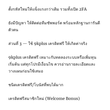
ตั้งรหัสใหม่ให้แข็งแรงกว่าเดิม รวมทั้งเปิด 2FA
ยังมีปัญหา ให้ติดต่อทีมซัพพอร์ต พร้อมหลักฐานการันตี
ตัวตน
ส่วนที่ 3 — ใช้ 9kplus เครดิตฟรี ให้เกิดค่าจริง
9kplus เครดิตฟรี เหมาะกับทดลองระบบหรือเพิ่มทุน
เริ่มต้น แต่ทุกโปรมีเงื่อนไข ควรอ่านรายละเอียดและ
วางแผนก่อนใช้เสมอ
ชนิดเครดิตฟรี/โบนัสที่พบได้มาก
เครดิตฟรีสมาชิกใหม่ (Welcome Bonus)