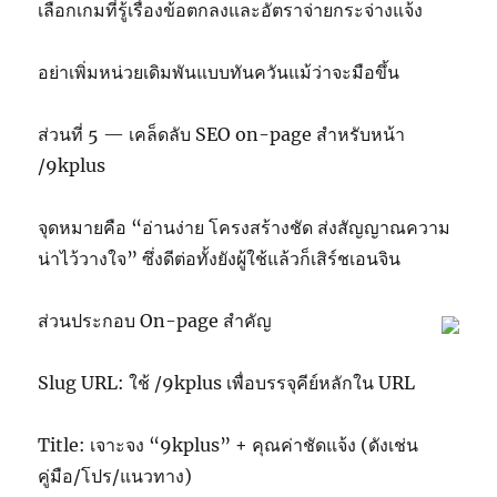
เลือกเกมที่รู้เรื่องข้อตกลงและอัตราจ่ายกระจ่างแจ้ง
อย่าเพิ่มหน่วยเดิมพันแบบทันควันแม้ว่าจะมือขึ้น
ส่วนที่ 5 — เคล็ดลับ SEO on-page สำหรับหน้า
/9kplus
จุดหมายคือ “อ่านง่าย โครงสร้างชัด ส่งสัญญาณความ
น่าไว้วางใจ” ซึ่งดีต่อทั้งยังผู้ใช้แล้วก็เสิร์ชเอนจิน
ส่วนประกอบ On-page สำคัญ
Slug URL: ใช้ /9kplus เพื่อบรรจุคีย์หลักใน URL
Title: เจาะจง “9kplus” + คุณค่าชัดแจ้ง (ดังเช่น
คู่มือ/โปร/แนวทาง)