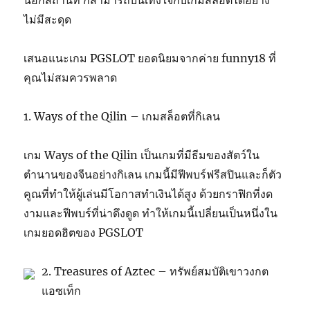
นอกสถานที่ ก็สามารถบันเทิงใจกับเกมสล็อตได้อย่าง
ไม่มีสะดุด
เสนอแนะเกม PGSLOT ยอดนิยมจากค่าย funny18 ที่
คุณไม่สมควรพลาด
1. Ways of the Qilin – เกมสล็อตที่กิเลน
เกม Ways of the Qilin เป็นเกมที่มีธีมของสัตว์ใน
ตำนานของจีนอย่างกิเลน เกมนี้มีฟีพบร์ฟรีสปินและก็ตัว
คูณที่ทำให้ผู้เล่นมีโอกาสทำเงินได้สูง ด้วยกราฟิกที่งด
งามและฟีพบร์ที่น่าดึงดูด ทำให้เกมนี้เปลี่ยนเป็นหนึ่งใน
เกมยอดฮิตของ PGSLOT
2. Treasures of Aztec – ทรัพย์สมบัติเขาวงกต
แอซเท็ก