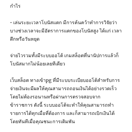
กำไร
• เล่นระยะเวลาโบนัสแตก มีการค้นคว้าทำการวิจัยว่า
บางช่วงเวลาจะมีอัตราการแตกของโบนัสสูง ได้แก่ เวลา
ดึกหรือวันหยุด
จ่ายไวรวมทั้งมีระบบออโต้ เกมสล็อตที่นานัปการแล้วก็
โบนัสมากไม่น้อยเลยทีเดียว
เว็บสล็อต ทางเข้าpg ที่มีระบบระเบียบออโต้สำหรับการ
จ่ายเงินจะมีผลให้คุณสามารถถอนเงินได้อย่างรวดเร็ว
โดยไม่ต้องรอนานหรือผ่านการตรวจสอบจาก
ข้าราชการ ดังนี้ ระบบออโต้จะทำให้คุณสามารถทำ
รายการได้ทุกเมื่อที่ต้องการ และก็สามารถเบิกเงินได้
โดยทันทีเมื่อคุณชนะการเดิมพัน