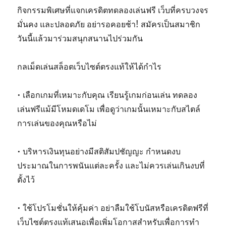
กิจกรรมพิเศษที่แจกเครดิตทดลองเล่นฟรี เว็บที่ครบวงจร
มั่นคง และปลอดภัย อย่ารอคอยช้า! สมัครเป็นสมาชิก
วันนี้แล้วมาร่วมสนุกสนานไปร่วมกัน
กลเม็ดเล่นสล็อตเว็บไซต์ตรงแท้ให้ได้กำไร
• เลือกเกมที่เหมาะกับคุณ เรียนรู้เกมก่อนเล่น ทดลอง
เล่นฟรีแม้มีโหมดเดโม เพื่อดูว่าเกมนั้นเหมาะกับสไตล์
การเล่นของคุณหรือไม่
• บริหารเงินทุนอย่างมีสติสัมปชัญญะ กำหนดงบ
ประมาณในการพนันแต่ละครั้ง และไม่ควรเล่นเกินงบที่
ตั้งไว้
• ใช้โปรโมชั่นให้คุ้มค่า อย่าลืมใช้โบนัสหรือเครดิตฟรีที่
เว็บไซต์ตรงแท้เสนอเพื่อเพิ่มโอกาสสำหรับเพื่อการทำ