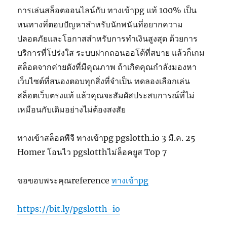
การเล่นสล็อตออนไลน์กับ ทางเข้าpg แท้ 100% เป็น
หนทางที่ตอบปัญหาสำหรับนักพนันที่อยากความ
ปลอดภัยและโอกาสสำหรับการทำเงินสูงสุด ด้วยการ
บริการที่โปร่งใส ระบบฝากถอนออโต้ที่สบาย แล้วก็เกม
สล็อตจากค่ายดังที่มีคุณภาพ ถ้าเกิดคุณกำลังมองหา
เว็บไซต์ที่สนองตอบทุกสิ่งที่จำเป็น ทดลองเลือกเล่น
สล็อตเว็บตรงแท้ แล้วคุณจะสัมผัสประสบการณ์ที่ไม่
เหมือนกับเดิมอย่างไม่ต้องสงสัย
ทางเข้าสล็อตพีจี ทางเข้าpg pgslotth.io 3 มี.ค. 25
Homer โอนไว pgslotthไม่ล็อคยูส Top 7
ขอขอบพระคุณreference
ทางเข้าpg
https://bit.ly/pgslotth-io