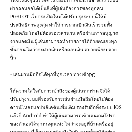
ในช่วงปัจจุบันที่เทคโนโลยีมีการพัฒนาอย่างเร็ว ระบบ
ฝากถอนออโต้เป็นสิ่งที่ผู้เล่นต้องการของทุกคน
PGSLOT เว็บตรงเปิดใหม่ได้ปรับปรุงระบบนี้ให้มี
ประสิทธิภาพสูงสุด ทำให้การฝากเบิกเงินเร็วรวมทั้ง
ปลอดภัย โดยไม่ต้องรอเวลานาน หรือผ่านการอนุญาต
จากแอดมิน ผู้เล่นสามารถทำรายการได้ด้วยตนเองทุก
ขั้นตอน ไม่ว่าจะฝากเงินหรือถอนเงิน สบายเพียงปลาย
นิ้ว
• เล่นผ่านมือถือได้ทุกที่ทุกเวลา ทางเข้าpg
ให้ความใส่ใจกับการเข้าถึงของผู้เล่นทุกท่าน จึงได้
ปรับปรุงระบบที่รองรับการเล่นผ่านมือถือโดยไม่ต้อง
ดาวน์โหลดแอปพลิเคชันเพิ่มเติม รองรับอีกทั้งระบบ iOS
แล้วก็ Android ทำให้ผู้เล่นสามารถเข้าเล่นเกมโปรด
ของตัวเองได้ทุกหนทุกแห่ง ไม่ว่าจะอยู่ที่บ้านหรืออยู่