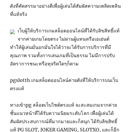
ดังที่คัดสรรมาอย่างดีเพื่อผู้เล่นได้สัมผัสความเพลิดเพลิน
ที่แท้จริง
เว็บผู้ให้บริการเกมสล็อตออนไลน์ที่ได้รับลิขสิทธิ์แท้
จากค่ายเกมโดยตรง ไม่ผ่านผู้แทนหรือเอเย่นต์
ทำให้ผู้เล่นมั่นอกมั่นใจได้ว่าจะได้รับการบริการที่มี
คุณภาพ รวมทั้งการเล่นเกมที่เป็นธรรม ไม่มีการปรับ
อัตราการชนะหรือทุจริตใดๆก็ตาม
pgslotth เกมสล็อตออนไลน์ค่ายดังที่ให้บริการบนเว็บ
ตรงแท้
ทางเข้าpg สล็อตเว็บไซต์ตรงแท้ จะสะสมเกมจากค่าย
ชั้นแนวหน้าที่ได้รับความนิยมระดับโลก เพื่อผู้เล่นได้
สัมผัสประสบการณ์ที่มากมายและก็สนุก ได้รับลิขสิทธิ์
แท้ PG SLOT, JOKER GAMING, SLOTXO, และก็อีก