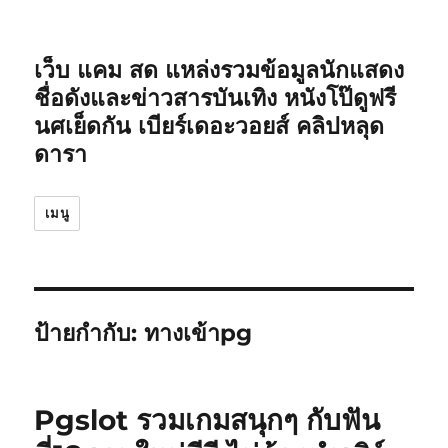
เว็บ แคม สด แหล่งรวมข้อมูลนักแสดง
ชื่อดังและข่าวสารบันเทิง หนังโป๊ดูฟรี
นศเย็ดกัน เบียร์เดอะวอยส์ คลิปหลุด
ดารา
เมนู
ป้ายกำกับ:
ทางเข้าpg
Pgslot รวมเกมสนุกๆ กับฟัน