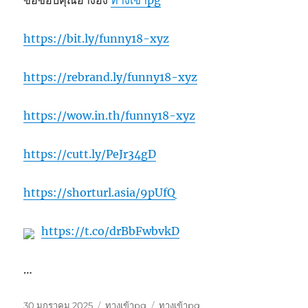
ขอขอบคุณอ้างอิง
ทางเข้าpg
https://bit.ly/funny18-xyz
https://rebrand.ly/funny18-xyz
https://wow.in.th/funny18-xyz
https://cutt.ly/PeJr34gD
https://shorturl.asia/9pUfQ
https://t.co/drBbFwbvkD
…
เขียน
หมวด
ป้าย
30 มกราคม 2025
ทางเข้าpg
ทางเข้าpg