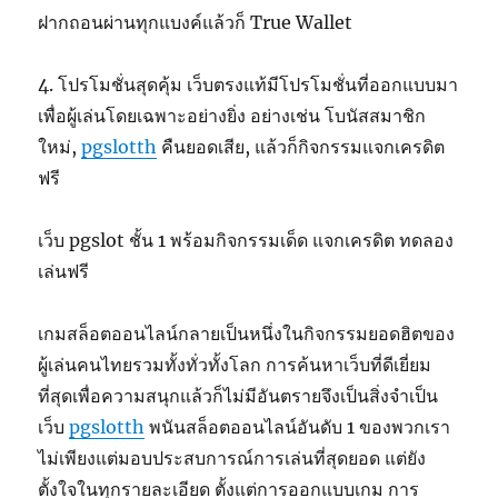
ฝากถอนผ่านทุกแบงค์แล้วก็ True Wallet
4. โปรโมชั่นสุดคุ้ม เว็บตรงแท้มีโปรโมชั่นที่ออกแบบมา
เพื่อผู้เล่นโดยเฉพาะอย่างยิ่ง อย่างเช่น โบนัสสมาชิก
ใหม่,
pgslotth
คืนยอดเสีย, แล้วก็กิจกรรมแจกเครดิต
ฟรี
เว็บ pgslot ชั้น 1 พร้อมกิจกรรมเด็ด แจกเครดิต ทดลอง
เล่นฟรี
เกมสล็อตออนไลน์กลายเป็นหนึ่งในกิจกรรมยอดฮิตของ
ผู้เล่นคนไทยรวมทั้งทั่วทั้งโลก การค้นหาเว็บที่ดีเยี่ยม
ที่สุดเพื่อความสนุกแล้วก็ไม่มีอันตรายจึงเป็นสิ่งจำเป็น
เว็บ
pgslotth
พนันสล็อตออนไลน์อันดับ 1 ของพวกเรา
ไม่เพียงแต่มอบประสบการณ์การเล่นที่สุดยอด แต่ยัง
ตั้งใจในทุกรายละเอียด ตั้งแต่การออกแบบเกม การ