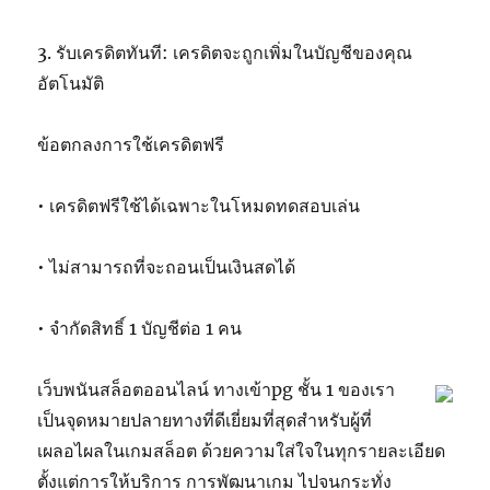
3. รับเครดิตทันที: เครดิตจะถูกเพิ่มในบัญชีของคุณ
อัตโนมัติ
ข้อตกลงการใช้เครดิตฟรี
• เครดิตฟรีใช้ได้เฉพาะในโหมดทดสอบเล่น
• ไม่สามารถที่จะถอนเป็นเงินสดได้
• จำกัดสิทธิ์ 1 บัญชีต่อ 1 คน
เว็บพนันสล็อตออนไลน์ ทางเข้าpg ชั้น 1 ของเรา
เป็นจุดหมายปลายทางที่ดีเยี่ยมที่สุดสำหรับผู้ที่
เผลอไผลในเกมสล็อต ด้วยความใส่ใจในทุกรายละเอียด
ตั้งแต่การให้บริการ การพัฒนาเกม ไปจนกระทั่ง