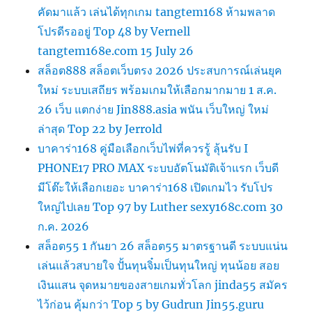
คัดมาแล้ว เล่นได้ทุกเกม tangtem168 ห้ามพลาด
โปรดีรออยู่ Top 48 by Vernell
tangtem168e.com 15 July 26
สล็อต888 สล็อตเว็บตรง 2026 ประสบการณ์เล่นยุค
ใหม่ ระบบเสถียร พร้อมเกมให้เลือกมากมาย 1 ส.ค.
26 เว็บ แตกง่าย Jin888.asia พนัน เว็บใหญ่ ใหม่
ล่าสุด Top 22 by Jerrold
บาคาร่า168 คู่มือเลือกเว็บไพ่ที่ควรรู้ ลุ้นรับ I
PHONE17 PRO MAX ระบบอัตโนมัติเจ้าแรก เว็บดี
มีโต๊ะให้เลือกเยอะ บาคาร่า168 เปิดเกมไว รับโปร
ใหญ่ไปเลย Top 97 by Luther sexy168c.com 30
ก.ค. 2026
สล็อต55 1 กันยา 26 สล็อต55 มาตรฐานดี ระบบแน่น
เล่นแล้วสบายใจ ปั้นทุนจิ๋มเป็นทุนใหญ่ ทุนน้อย สอย
เงินแสน จุดหมายของสายเกมทั่วโลก jinda55 สมัคร
ไว้ก่อน คุ้มกว่า Top 5 by Gudrun Jin55.guru