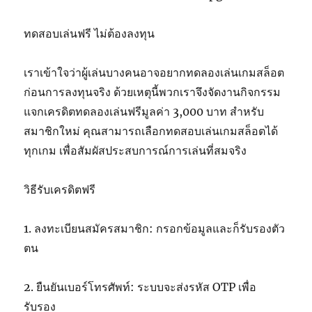
ทดสอบเล่นฟรี ไม่ต้องลงทุน
เราเข้าใจว่าผู้เล่นบางคนอาจอยากทดลองเล่นเกมสล็อต
ก่อนการลงทุนจริง ด้วยเหตุนี้พวกเราจึงจัดงานกิจกรรม
แจกเครดิตทดลองเล่นฟรีมูลค่า 3,000 บาท สำหรับ
สมาชิกใหม่ คุณสามารถเลือกทดสอบเล่นเกมสล็อตได้
ทุกเกม เพื่อสัมผัสประสบการณ์การเล่นที่สมจริง
วิธีรับเครดิตฟรี
1. ลงทะเบียนสมัครสมาชิก: กรอกข้อมูลและก็รับรองตัว
ตน
2. ยืนยันเบอร์โทรศัพท์: ระบบจะส่งรหัส OTP เพื่อ
รับรอง