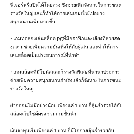
ฟีเจอร์ฟรีสปินได้โดยตรง ซึ่งช่วยเพิ่มจังหวะในการชนะ
รางวัลใหญ่และก็ทำให้การเล่นเกมเป็นไปอย่าง
สนุกสนานเพิ่มมากขึ้น
• เกมทดลองเล่นสล็อต pgที่มีกราฟิกและเสียงที่สวยสด
งดงามช่วยเพิ่มความบันเทิงให้กับผู้เล่น และทำให้การ
เล่นสล็อตเป็นประสบการณ์ที่น่าจำ
• เกมสล็อตที่มีโบนัสและก็รางวัลพิเศษที่นานาประการ
ช่วยเพิ่มความสนุกสนานร่าเริงแล้วก็จังหวะในการชนะ
รางวัลใหญ่
ฝากถอนไม่มีอย่างน้อย เพียงแค่ 1 บาท ก็ลุ้นร่ำรวยได้กับ
สล็อตเว็บไซต์ตรง รวมเกมขั้นนำ
เงินลงทุนเริ่มเพียงแค่ 1 บาท ก็มีโอกาสลุ้นร่ำรวยกับ