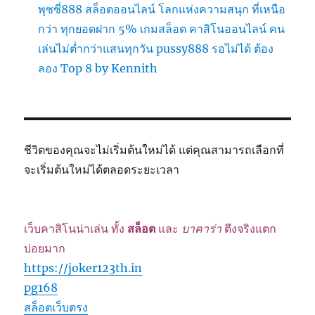
พุซซี่888 สล็อตออนไลน์ โลกแห่งความสนุก ที่เหนือ
กว่า ทุกยอดฝาก 5% เกมสล็อต คาสิโนออนไลน์ คน
เล่นไม่ต่ำกว่าแสนทุกวัน pussy888 รอไม่ได้ ต้อง
ลอง Top 8 by Kennith
ชีวิตของคุณจะไม่เริ่มต้นใหม่ได้ แต่คุณสามารถเลือกที่
จะเริ่มต้นใหม่ได้ตลอดระยะเวลา
เว็บคาสิโนน่าเล่น ทั้ง
สล็อต
และ
บาคาร่า
ตึงจริงแตก
บ่อยมาก
https://joker123th.in
pg168
สล็อตเว็บตรง