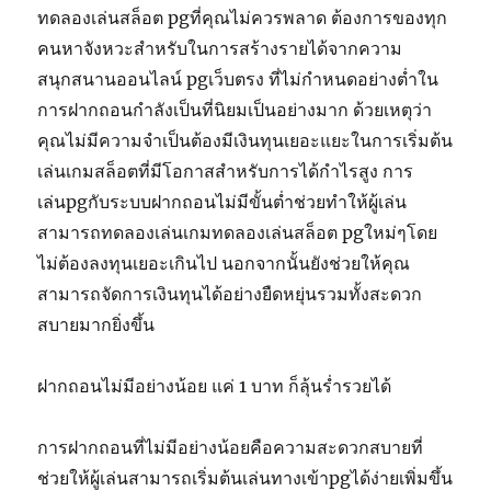
ทดลองเล่นสล็อต pgที่คุณไม่ควรพลาด ต้องการของทุก
คนหาจังหวะสำหรับในการสร้างรายได้จากความ
สนุกสนานออนไลน์ pgเว็บตรง ที่ไม่กำหนดอย่างต่ำใน
การฝากถอนกำลังเป็นที่นิยมเป็นอย่างมาก ด้วยเหตุว่า
คุณไม่มีความจำเป็นต้องมีเงินทุนเยอะแยะในการเริ่มต้น
เล่นเกมสล็อตที่มีโอกาสสำหรับการได้กำไรสูง การ
เล่นpgกับระบบฝากถอนไม่มีขั้นต่ำช่วยทำให้ผู้เล่น
สามารถทดลองเล่นเกมทดลองเล่นสล็อต pgใหม่ๆโดย
ไม่ต้องลงทุนเยอะเกินไป นอกจากนั้นยังช่วยให้คุณ
สามารถจัดการเงินทุนได้อย่างยืดหยุ่นรวมทั้งสะดวก
สบายมากยิ่งขึ้น
ฝากถอนไม่มีอย่างน้อย แค่ 1 บาท ก็ลุ้นร่ำรวยได้
การฝากถอนที่ไม่มีอย่างน้อยคือความสะดวกสบายที่
ช่วยให้ผู้เล่นสามารถเริ่มต้นเล่นทางเข้าpgได้ง่ายเพิ่มขึ้น