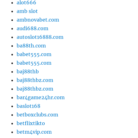
alot666
amb slot
ambnovabet.com
audi688.com
autoslot16888.com
ba88th.com
babet555.com
babet555.com
baj88thb
baj88thbz.com
baj88thbz.com
bar4game24hr.com
baslot168
betboxclubs.com
betflixtikto
betm4vip.com