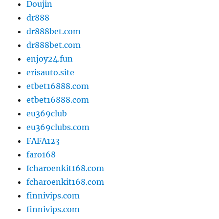
Doujin
dr888
dr888bet.com
dr888bet.com
enjoy24.fun
erisauto.site
etbet16888.com
etbet16888.com
eu369club
eu369clubs.com
FAFA123
faro168
fcharoenkit168.com
fcharoenkit168.com
finnivips.com
finnivips.com