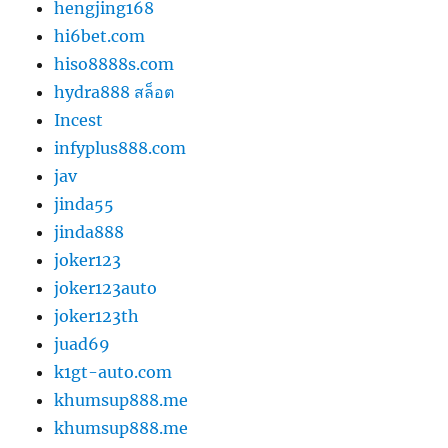
hengjing168
hi6bet.com
hiso8888s.com
hydra888 สล็อต
Incest
infyplus888.com
jav
jinda55
jinda888
joker123
joker123auto
joker123th
juad69
k1gt-auto.com
khumsup888.me
khumsup888.me