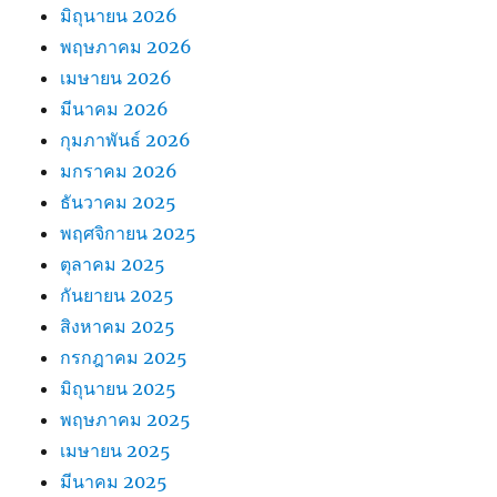
มิถุนายน 2026
พฤษภาคม 2026
เมษายน 2026
มีนาคม 2026
กุมภาพันธ์ 2026
มกราคม 2026
ธันวาคม 2025
พฤศจิกายน 2025
ตุลาคม 2025
กันยายน 2025
สิงหาคม 2025
กรกฎาคม 2025
มิถุนายน 2025
พฤษภาคม 2025
เมษายน 2025
มีนาคม 2025