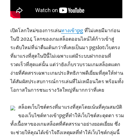
เปิดโลกใหม่ของการเล่น
ทางเข้าpg
ที่ไม่เคยมีมาก่อน
ในปี 2024 โลกของเกมสล็อตออนไลน์ได้ก้าวเข้าสู่
ระดับใหม่ที่น่าตื่นเต้นกว่าที่เคยเป็นมา pgslotเว็บตรง
ที่มาแรงที่สุดในปีนี้ไม่เฉพาะแต่มีระบบฝากถอนที่
รวดเร็วที่สุดแค่นั้น แต่ว่ายังเก็บรวบรวมเกมสล็อตแตก
ง่ายที่คัดสรรเฉพาะเกมประสิทธิภาพดีเยี่ยมที่สุดให้ท่าน
ได้สัมผัสประสบการณ์การเล่นที่ไม่เหมือนใคร พร้อมทั้ง
โอกาสในการชนะรางวัลใหญ่ที่มากกว่าที่เคย
สล็อตเว็บไซต์ตรงที่มาแรงที่สุดโดยเน้นที่คุณสมบัติ
ของเว็บไซต์ทางเข้าpgที่ทำให้เว็บไซต์สะดุดตา รวม
ทั้งเนื้อหาของเกมสล็อตที่คัดสรรมาอย่างยอดเยี่ยม ซึ่ง
จะช่วยให้คุณได้เข้าใจถึงเหตุผลที่ทำให้เว็บไซต์กลุ่มนี้