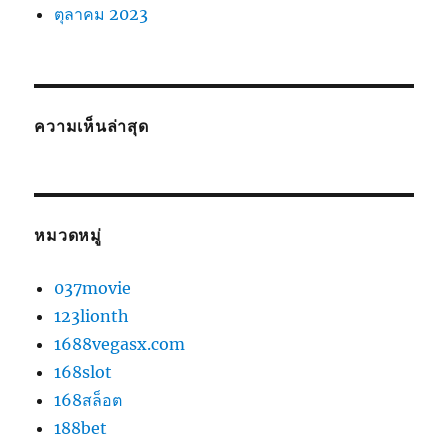
ตุลาคม 2023
ความเห็นล่าสุด
หมวดหมู่
037movie
123lionth
1688vegasx.com
168slot
168สล็อต
188bet