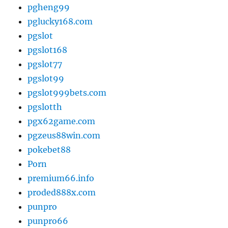
pgheng99
pglucky168.com
pgslot
pgslot168
pgslot77
pgslot99
pgslot999bets.com
pgslotth
pgx62game.com
pgzeus88win.com
pokebet88
Porn
premium66.info
proded888x.com
punpro
punpro66