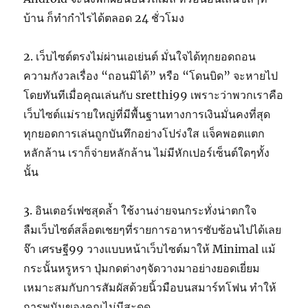
บ้าน ก็ทำกำไรได้ตลอด 24 ชั่วโมง
2. เว็บไซต์ตรงไม่ผ่านเอเย่นต์ มั่นใจได้ทุกยอดถอน
ความกังวลเรื่อง “ถอนมิได้” หรือ “โดนบิด” จะหายไป
โดยทันทีเมื่อคุณเล่นกับ sretthi99 เพราะว่าพวกเราคือ
เว็บไซต์แม่รายใหญ่ที่มีพื้นฐานทางการเงินมั่นคงที่สุด
ทุกยอดการเล่นถูกบันทึกอย่างโปร่งใส แจ็คพอตแตก
หลักล้าน เราก็จ่ายหลักล้าน ไม่มีหักเปอร์เซ็นต์ใดๆทั้ง
นั้น
3. อินเตอร์เฟซสุดล้ำ ใช้งานง่ายจนกระทั่งน่าตกใจ
ลืมเว็บไซต์สล็อตเชยๆที่รายการอาหารซับซ้อนไปได้เลย
จ๊า เศรษฐี99 วางแบบหน้าเว็บไซต์มาให้ Minimal แม้
กระนั้นหรูหรา ปุ่มกดต่างๆจัดวางมาอย่างยอดเยี่ยม
เหมาะสมกับการสัมผัสด้วยนิ้วมือบนสมาร์ทโฟน ทำให้
การพนันของคุณไม่มีสะดุด