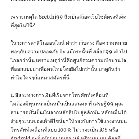
เพราะเหตุใด Sretthi99 ถึงเป็นสล็อตเว็บไซต์ตรงที่เด็ด
ที่สุดในปีนี้?
ในวงการคาสิโนออนไลน์ คำว่า เว็บตรง สื่อความหมาย
พอๆกับ ความปลอดภัย จ้ะ แม้กระนั้นที่ สล็อต99 เค้าไป
ไกลกว่านั้น เพราะเหตุว่านี่คือศูนย์รวมความเบิกบานใจ
ที่ออกแบบมาเพื่อคนไทยโดยยิ่งไปกว่านั้น มาดูกันว่า
ทำไมใครๆก็แห่มาสมัครที่นี่
1. อิสระทางการเงินที่เริ่มจากโทรศัพท์เคลื่อนที่
ไม่ต้องมีทุนหนาเป็นหมื่นเป็นแสนค่ะ ที่ เศรษฐี99 คุณ
สามารถเริ่มปั้นเงินจากหลักสิบไปสู่หลักพัน หลักหมื่นได้
ง่ายๆระบบของเค้าดีไซน์มาให้รองรับการใช้แรงงานบน
โทรศัพท์เคลื่อนที่แบบ 100% ไม่ว่าจะเป็น iOS หรือ
Android จะนั่งพักผ่อนบนรถเมล์ หรือนอนเล่นชิลๆที่