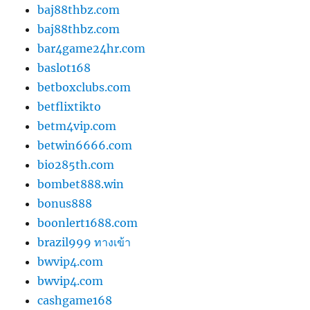
baj88thbz.com
baj88thbz.com
bar4game24hr.com
baslot168
betboxclubs.com
betflixtikto
betm4vip.com
betwin6666.com
bio285th.com
bombet888.win
bonus888
boonlert1688.com
brazil999 ทางเข้า
bwvip4.com
bwvip4.com
cashgame168