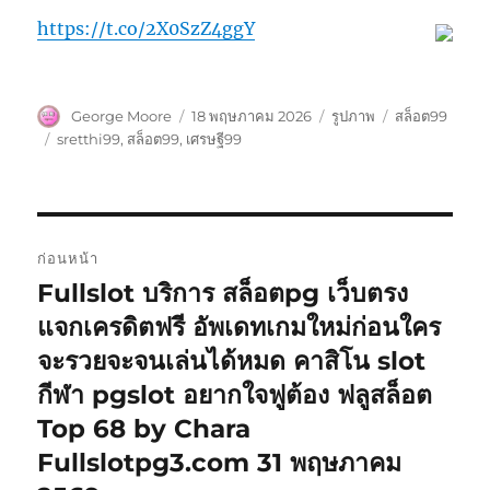
https://t.co/2X0SzZ4ggY
ผู้
เขียน
รูป
หมวด
George Moore
18 พฤษภาคม 2026
รูปภาพ
สล็อต99
เขียน
เมื่อ
แบบ
หมู่
ป้าย
sretthi99
,
สล็อต99
,
เศรษฐี99
เรื่อง
กำกับ
แนะแนว
ก่อนหน้า
เรื่อง
Fullslot บริการ สล็อตpg เว็บตรง
เรื่อง
ก่อน
แจกเครดิตฟรี อัพเดทเกมใหม่ก่อนใคร
หน้า:
จะรวยจะจนเล่นได้หมด คาสิโน slot
กีฬา pgslot อยากใจฟูต้อง ฟลูสล็อต
Top 68 by Chara
Fullslotpg3.com 31 พฤษภาคม