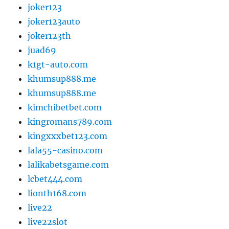
joker123
joker123auto
joker123th
juad69
k1gt-auto.com
khumsup888.me
khumsup888.me
kimchibetbet.com
kingromans789.com
kingxxxbet123.com
lala55-casino.com
lalikabetsgame.com
lcbet444.com
lionth168.com
live22
live22slot