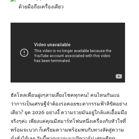
ด้วยมือถือเครื่องเดียว
ฮัลโหลเพื่อนฝูงๆสายเสี่ยงโชคทุกคน! คนไหนกันแน่
ว่าการเป็นเศรษฐีจำต้องรอคอยชะตากรรมฟ้าลิขิตอย่าง
เดียว? ยุค 2026 อย่างงี้ ความรวยมันอยู่ใกล้แค่เอื้อมมือ
จริงๆค่ะ เพียงแค่คุณมีสมาร์ทโฟนหนึ่งเครื่องกับหัวใจที่
พร้อมจะบวก ก็เตรียมความพร้อมพบกับทางลัดสู่ความ
มั่งคั่งได้เลย วันนี้พวกเราจะมาเปิดวาร์ป เศรษฐี99