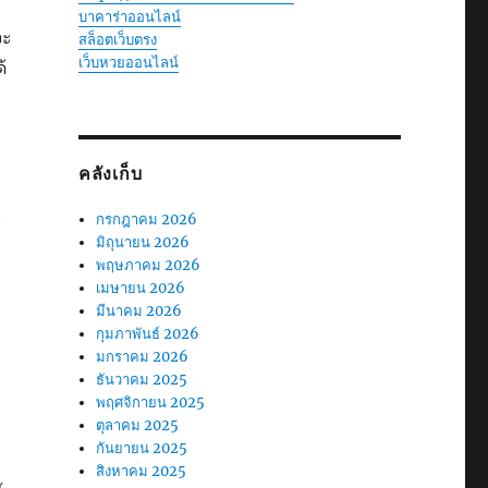
บาคาร่าออนไลน์
จะ
สล็อตเว็บตรง
เว็บหวยออนไลน์
้
คลังเก็บ
ะ
กรกฎาคม 2026
มิถุนายน 2026
พฤษภาคม 2026
เมษายน 2026
มีนาคม 2026
กุมภาพันธ์ 2026
มกราคม 2026
ธันวาคม 2025
พฤศจิกายน 2025
ตุลาคม 2025
กันยายน 2025
สิงหาคม 2025