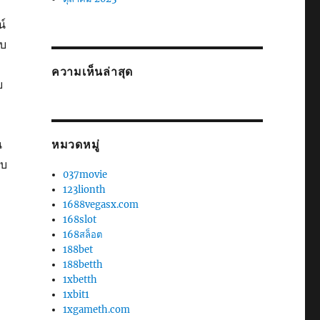
น์
ับ
ความเห็นล่าสุด
บ
น
หมวดหมู่
รบ
037movie
123lionth
1688vegasx.com
168slot
168สล็อต
188bet
188betth
1xbetth
1xbit1
1xgameth.com