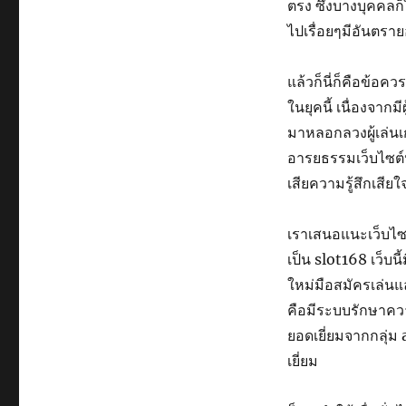
ตรง ซึ่งบางบุคคลก็ไ
ไปเรื่อยๆมีอันตรา
แล้วก็นี่ก็คือข้อ
ในยุคนี้ เนื่องจาก
มาหลอกลวงผู้เล่นเ
อารยธรรมเว็บไซต์ป
เสียความรู้สึกเสียใ
เราเสนอแนะเว็บไซต์
เป็น slot168 เว็บน
ใหม่มือสมัครเล่นแล
คือมีระบบรักษาควา
ยอดเยี่ยมจากกลุ่
เยี่ยม