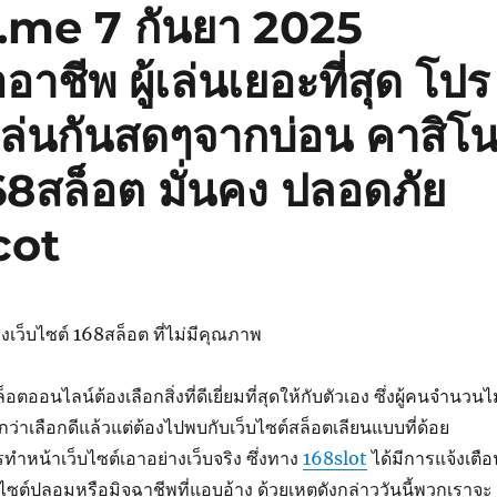
p.me 7 กันยา 2025
อาชีพ ผู้เล่นเยอะที่สุด โปร
เล่นกันสดๆจากบ่อน คาสิโ
8สล็อต มั่นคง ปลอดภัย
cot
เว็บไซต์ 168สล็อต ที่ไม่มีคุณภาพ
อตออนไลน์ต้องเลือกสิ่งที่ดีเยี่ยมที่สุดให้กับตัวเอง ซึ่งผู้คนจำนวนไ
สึกว่าเลือกดีแล้วแต่ต้องไปพบกับเว็บไซต์สล็อตเลียนแบบที่ด้อย
ทำหน้าเว็บไซต์เอาอย่างเว็บจริง ซึ่งทาง
168slot
ได้มีการแจ้งเตือ
ไซต์ปลอมหรือมิจฉาชีพที่แอบอ้าง ด้วยเหตุดังกล่าววันนี้พวกเราจะ