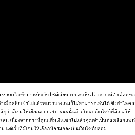
ย หากเมื่อเข้ามาหน้าเว็บไซต์เลียนแบบจะเห็นได้เลยว่ามีตัวเลือกข
เมื่อคลิกเข้าไปแล้วพบว่าบางเกมก็ไม่สามารถเล่นได้ ซึ่งทำไอค
ห้ดูว่ามีเกมให้เลือกมาก เพราะฉะนั้นถ้าเกิดพบเว็บไซต์ที่มีเกมให้
ล่น เนื่องจากการที่คุณเพิ่มเงินเข้าไปแล้วคุณจำเป็นต้องเลือกเกมที
ม แต่เว็บที่มีเกมให้เลือกน้อยมักจะเป็นเว็บไซต์ปลอม