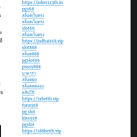
https://joker123th.in
ล
pg168
น
สล็อตเว็บตรง
สล็อตเว็บตรง
slot66
าะ
สล็อตเว็บตรง
ี่
https://judhai168.vip
slot888
สล็อต888
pgslot99
pussy888
บาคาร่า
สล็อตxo
ป
สล็อตทดลอง
ลย
คลิปโป๊
https://1xbetth.vip
funny18
pg slot
kiss918
pgslot
https://188betth.vip