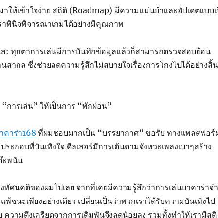
มาให้เข้าใจง่าย สถิติ (Roadmap) มีความแม่นยำและอัปเดตแบบเร
ราพินิจพิจารณาเกมได้อย่างมีคุณภาพ
ส: ทุกตาการเล่นมีการบันทึกข้อมูลแล้วก็สามารถตรวจสอบย้อน
สากล ซึ่งช่วยลดความรู้สึกไม่สบายใจเรื่องการโกงไปได้อย่างสิ้น
น “การเล่น” ให้เป็นการ “พักผ่อน”
าคาร่า168
ที่ผมชอบมากเป็น “บรรยากาศ” ขอรับ ทางแพลตฟอร์
ีประกอบที่บันเทิงใจ ดีลเลอร์มีการเต้นตามจังหวะเพลงเบาๆสร้าง
๊ะพนัน
งทัศนคติของผมไปเลย จากที่เคยมีความรู้สึกว่าการเล่นบาคาร่าจำ
รแพ้ชนะเพียงอย่างเดียว เปลี่ยนเป็นว่าพวกเราได้รับความบันเทิงไป
วย ความตึงเครียดจากการเดิมพันจึงลดน้อยลง รวมทั้งทำให้เรามีสติ