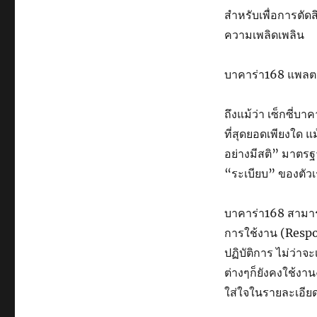
สำหรับเพื่อการตัดสิ
ความเพลิดเพลิน
บาคาร่า168 แพลตฟ
ถึงแม้ว่า เซ็กซี่บ
ที่สุดยอดเพียงใด แ
อย่างมีสติ” มาตร
“ระเบียบ” ของตัวเร
บาคาร่า168 สามาร
การใช้งาน (Respon
ปฏิบัติการ ไม่ว่าจ
ต่างๆก็ยังคงใช้งาน
ใส่ใจในรายละเอียด