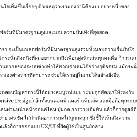
นใจเพิ่มขึ้นเรื่อยๆ ด้วยเหตุว่าเรามองว่านี่คือแบบอย่างหนึ่งของ
อร์มที่มีมาตรฐานสูงและมอบความบันเทิงที่สุดยอด
าคาร่า จะเป็นแพลตฟอร์มที่มีมาตรฐานสูงรวมทั้งมอบความรื่นเริงใจ
ม้กระนั้นสิ่งหนึ่งที่ผมอยากฝากถึงเพื่อนฝูงนักเล่นทุกคนคือ “การเล่
ฐานสากลของระบบช่วยทำให้พวกเราเล่นได้อย่างยุติธรรม แม้กระนั
าเองต่างหากที่สามารถช่วยให้เราอยู่ในเกมได้อย่างยั่งยืน
ถตอบปัญหาตรงนี้ได้อย่างสมบูรณ์แบบ ระบบถูกพัฒนาให้รองรับ
sive Design) อีกทั้งบนคอมพิวเตอร์ แท็บเล็ต และมือถือทุกระบ
ะเล่นผ่านหน้าหน้าจอแค่ไหน ปุ่มกด การวางเดิมพัน แล้วก็การดูสถิติ
ง่าย เด่นชัด ไม่กำเนิดอาการกดไม่ถูกกดถูก ซึ่งชี้ให้เห็นถึงความ
แล้วก็การออกแบบ UX/UI ที่ยึดผู้ใช้เป็นศูนย์กลาง