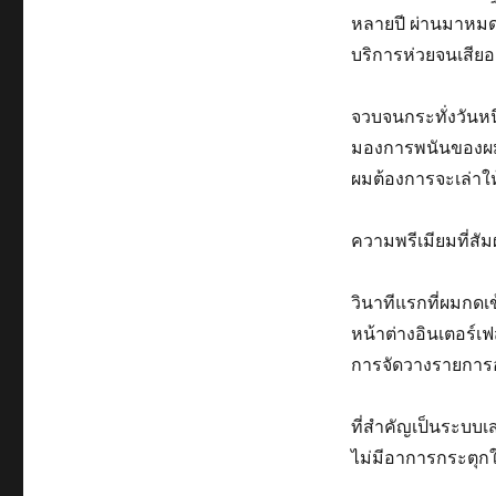
กำกับ
หลายปี ผ่านมาหมดทั้
บริการห่วยจนเสีย
จวบจนกระทั่งวันหนึ
มองการพนันของผมเป
ผมต้องการจะเล่าใ
ความพรีเมียมที่สัมผ
วินาทีแรกที่ผมกดเข
หน้าต่างอินเตอร์เ
การจัดวางรายการอ
ที่สำคัญเป็นระบบเ
ไม่มีอาการกระตุก