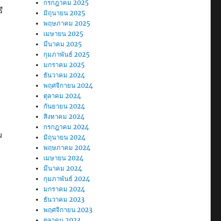
กรกฎาคม 2025
ี
มิถุนายน 2025
พฤษภาคม 2025
เมษายน 2025
มีนาคม 2025
กุมภาพันธ์ 2025
มกราคม 2025
ธันวาคม 2024
พฤศจิกายน 2024
ตุลาคม 2024
กันยายน 2024
สิงหาคม 2024
กรกฎาคม 2024
ม
มิถุนายน 2024
พฤษภาคม 2024
เมษายน 2024
มีนาคม 2024
กุมภาพันธ์ 2024
มกราคม 2024
ธันวาคม 2023
พฤศจิกายน 2023
ตุลาคม 2023