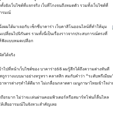
งยังเว็บไซต์ที่แจกจริง เว็บที่โกงจนถึงหมดตัว รวมทั้งเว็บไซต์ที่
อารมณ์
่งผมได้มาเจอกับ เซ็กซี่บาคาร่า เว็บคาสิโนออนไลน์ที่ทำให้มุม
ลี่ยนไปนิรันดร รวมทั้งนี่เป็นเรื่องราวจากประสบการณ์ตรงที่
ห้ฟังแบบหมดเปลือก
ัสได้จริง
้าไปที่หน้าเว็บไซต์ของ บาคาร่า168 ผมรู้สึกได้ถึงความต่างทันที
ฟสถูกวางแบบมาอย่างหรูหรา คลาสสิก สมกับคำว่า “ระดับพรีเมียม
าหารต่างๆทำได้ดีมาก ไม่เกลื่อนกลาดตา เมนูภาษาไทยเข้าใจง่า
สถียรมาก ไม่ว่าจะเล่นผ่านคอมพิวเตอร์หรือสมาร์ทโฟนก็ลื่นไหล
ให้เสียอารมณ์ในจังหวะสำคัญเลย