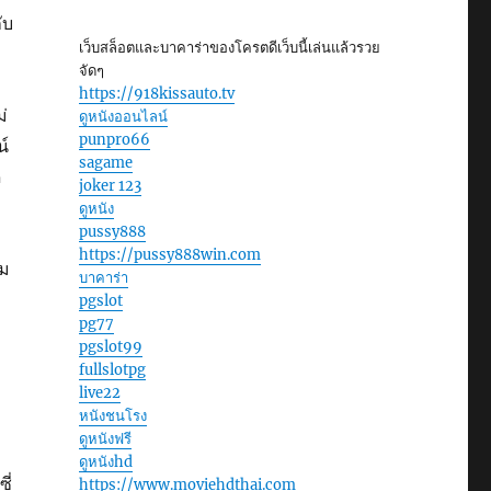
ับ
เว็บสล็อตและบาคาร่าของโครตดีเว็บนี้เล่นแล้วรวย
จัดๆ
https://918kissauto.tv
่
ดูหนังออนไลน์
punpro66
์
sagame
ด
joker 123
ดูหนัง
pussy888
https://pussy888win.com
าม
บาคาร่า
pgslot
pg77
pgslot99
fullslotpg
live22
หนังชนโรง
ดูหนังฟรี
ดูหนังhd
ี่
https://www.moviehdthai.com