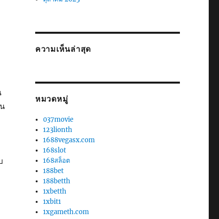
ความเห็นล่าสุด
น
หมวดหมู่
้น
037movie
123lionth
1688vegasx.com
168slot
บ
168สล็อต
188bet
188betth
1xbetth
1xbit1
1xgameth.com