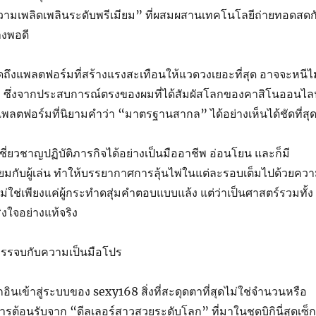
ความเพลิดเพลินระดับพรีเมียม” ที่ผสมผสานเทคโนโลยีถ่ายทอดสดก
างพอดี
ดถึงแพลตฟอร์มที่สร้างแรงสะเทือนให้แวดวงเยอะที่สุด อาจจะหนีไม
า ซึ่งจากประสบการณ์ตรงของผมที่ได้สัมผัสโลกของคาสิโนออนไลน
แพลตฟอร์มที่นิยามคำว่า “มาตรฐานสากล” ได้อย่างเห็นได้ชัดที่สุ
ามเชี่ยวชาญปฏิบัติภารกิจได้อย่างเป็นมืออาชีพ อ่อนโยน และก็มี
ยี่ยมกับผู้เล่น ทำให้บรรยากาศการลุ้นไพ่ในแต่ละรอบเต็มไปด้วยคว
ม่ใช่เพียงแค่ผู้กระทำดสุ่มคำตอบแบบแล้ง แต่ว่าเป็นศาสตร์รวมทั้ง
ิงใจอย่างแท้จริง
บรรจบกับความเป็นมือโปร
กอินเข้าสู่ระบบของ sexy168 สิ่งที่สะดุดตาที่สุดไม่ใช่จำนวนหรือ
ารต้อนรับจาก “ดีลเลอร์สาวสวยระดับโลก” ที่มาในชุดบิกินี่สุดเซ็กซ