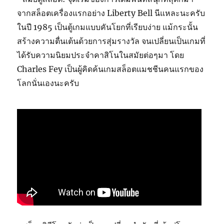
จากสล็อตเครื่องแรกอย่าง Liberty Bell นีแหละนะครับ
ในปี 1985 เป็นตู้เกมแบบคันโยกที่เรียบง่าย แม้กระนั้น
สร้างความตื่นเต้นด้วยการสุ่มรางวัล จนเปลี่ยนเป็นเกมที่
ได้รับความนิยมประจำคาสิโนในสมัยต่อๆมา โดย
Charles Fey เป็นผู้คิดค้นเกมสล็อตแมชชีนคนแรกของ
โลกนั่นเองนะครับ