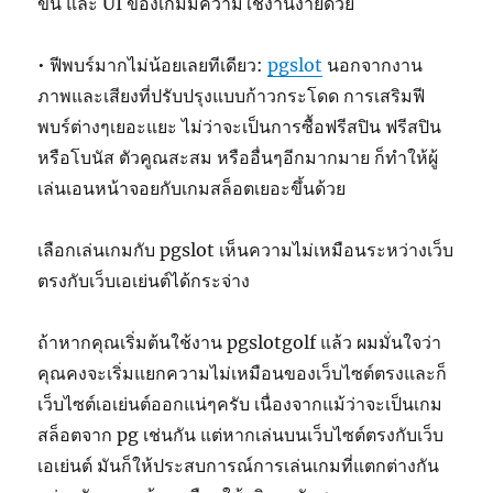
ขึ้น และ UI ของเกมมีความใช้งานง่ายด้วย
• ฟีพบร์มากไม่น้อยเลยทีเดียว:
pgslot
นอกจากงาน
ภาพและเสียงที่ปรับปรุงแบบก้าวกระโดด การเสริมฟี
พบร์ต่างๆเยอะแยะ ไม่ว่าจะเป็นการซื้อฟรีสปิน ฟรีสปิน
หรือโบนัส ตัวคูณสะสม หรืออื่นๆอีกมากมาย ก็ทำให้ผู้
เล่นเอนหน้าจอยกับเกมสล็อตเยอะขึ้นด้วย
เลือกเล่นเกมกับ pgslot เห็นความไม่เหมือนระหว่างเว็บ
ตรงกับเว็บเอเย่นต์ได้กระจ่าง
ถ้าหากคุณเริ่มต้นใช้งาน pgslotgolf แล้ว ผมมั่นใจว่า
คุณคงจะเริ่มแยกความไม่เหมือนของเว็บไซต์ตรงและก็
เว็บไซต์เอเย่นต์ออกแน่ๆครับ เนื่องจากแม้ว่าจะเป็นเกม
สล็อตจาก pg เช่นกัน แต่หากเล่นบนเว็บไซต์ตรงกับเว็บ
เอเย่นต์ มันก็ให้ประสบการณ์การเล่นเกมที่แตกต่างกัน