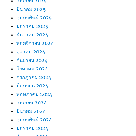
เมษายน 2025
มีนาคม 2025
กุมภาพันธ์ 2025
มกราคม 2025
ธันวาคม 2024
พฤศจิกายน 2024
ตุลาคม 2024
กันยายน 2024
สิงหาคม 2024
กรกฎาคม 2024
มิถุนายน 2024
พฤษภาคม 2024
เมษายน 2024
มีนาคม 2024
กุมภาพันธ์ 2024
มกราคม 2024