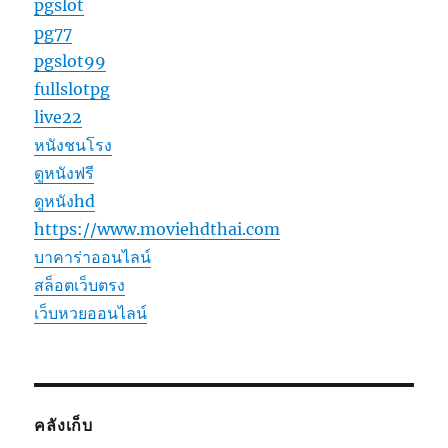
pgslot
pg77
pgslot99
fullslotpg
live22
หนังชนโรง
ดูหนังฟรี
ดูหนังhd
https://www.moviehdthai.com
บาคาร่าออนไลน์
สล็อตเว็บตรง
เว็บหวยออนไลน์
คลังเก็บ