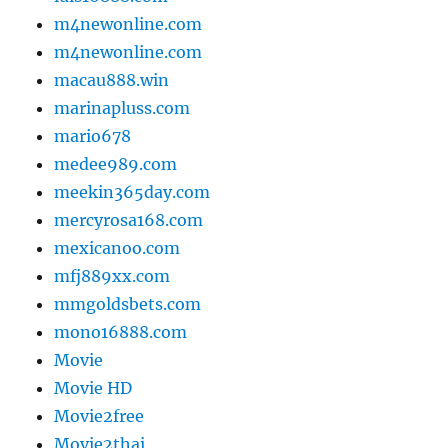
m4newonline.com
m4newonline.com
macau888.win
marinapluss.com
mario678
medee989.com
meekin365day.com
mercyrosa168.com
mexicanoo.com
mfj889xx.com
mmgoldsbets.com
mono16888.com
Movie
Movie HD
Movie2free
Movie2thai