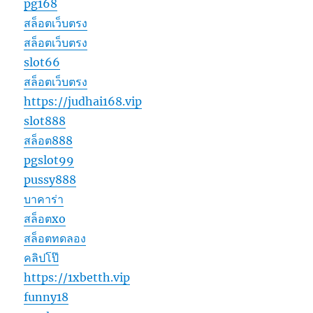
pg168
สล็อตเว็บตรง
สล็อตเว็บตรง
slot66
สล็อตเว็บตรง
https://judhai168.vip
slot888
สล็อต888
pgslot99
pussy888
บาคาร่า
สล็อตxo
สล็อตทดลอง
คลิปโป๊
https://1xbetth.vip
funny18