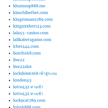
khumsup888.me
kimchibetbet.com
kingromans789.com
kingxxxbet123.com
lala55-casino.com
lalikabetsgame.com
lcbet444.com
lionth168.com
live22
live22slot
lockdown168 เข้าสู่ระบบ
london45
lotto432 ทางเข้า
lotto432 ทางเข้า
luckycat789.com
luis16888.com