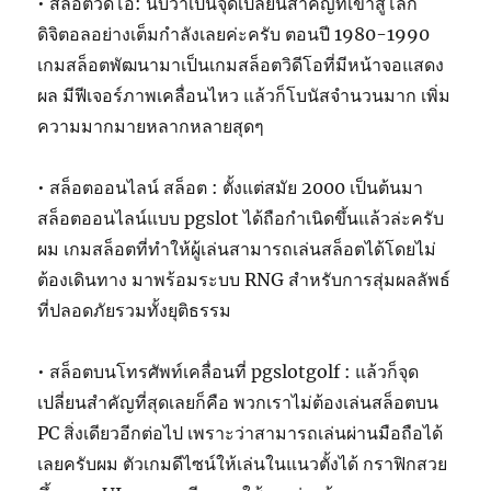
• สล็อตวิดีโอ: นับว่าเป็นจุดเปลี่ยนสำคัญที่เข้าสู่โลก
ดิจิตอลอย่างเต็มกำลังเลยค่ะครับ ตอนปี 1980-1990
เกมสล็อตพัฒนามาเป็นเกมสล็อตวิดีโอที่มีหน้าจอแสดง
ผล มีฟีเจอร์ภาพเคลื่อนไหว แล้วก็โบนัสจำนวนมาก เพิ่ม
ความมากมายหลากหลายสุดๆ
• สล็อตออนไลน์ สล็อต : ตั้งแต่สมัย 2000 เป็นต้นมา
สล็อตออนไลน์แบบ pgslot ได้ถือกำเนิดขึ้นแล้วล่ะครับ
ผม เกมสล็อตที่ทำให้ผู้เล่นสามารถเล่นสล็อตได้โดยไม่
ต้องเดินทาง มาพร้อมระบบ RNG สำหรับการสุ่มผลลัพธ์
ที่ปลอดภัยรวมทั้งยุติธรรม
• สล็อตบนโทรศัพท์เคลื่อนที่ pgslotgolf : แล้วก็จุด
เปลี่ยนสำคัญที่สุดเลยก็คือ พวกเราไม่ต้องเล่นสล็อตบน
PC สิ่งเดียวอีกต่อไป เพราะว่าสามารถเล่นผ่านมือถือได้
เลยครับผม ตัวเกมดีไซน์ให้เล่นในแนวตั้งได้ กราฟิกสวย