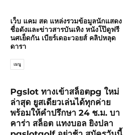
เว็บ แคม สด แหล่งรวมข้อมูลนักแสดง
ชื่อดังและข่าวสารบันเทิง หนังโป๊ดูฟรี
นศเย็ดกัน เบียร์เดอะวอยส์ คลิปหลุด
ดารา
เมนู
Pgslot ทางเข้าสล็อตpg ใหม่
ล่าสุด ยูสเดียวเล่นได้ทุกค่าย
พร้อมให้คำปรึกษา 24 ช.ม. บา
คาร่า สล็อต แทงบอล ยิงปลา
pgslotgolf อย่าช้า สมัครวันนี้