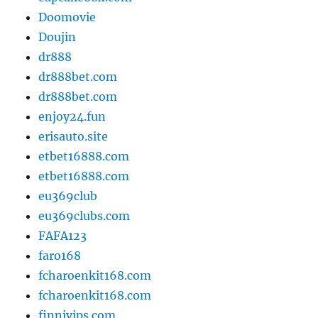
Doomovie
Doujin
dr888
dr888bet.com
dr888bet.com
enjoy24.fun
erisauto.site
etbet16888.com
etbet16888.com
eu369club
eu369clubs.com
FAFA123
faro168
fcharoenkit168.com
fcharoenkit168.com
finnivips.com