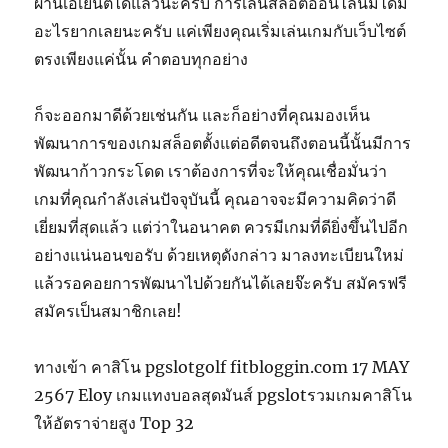
ผ่านเอเย่นต์ได้แล้วนะครับ การเล่นสล็อตออนไลน์มิได้มี
อะไรยากเลยนะครับ แค่เพียงคุณเริ่มเล่นเกมกับเว็บไซต์
ตรงเพียงแค่นั้น คำตอบทุกอย่าง
ก็จะออกมาดีด้วยเช่นกัน และก็อย่างที่คุณมองเห็น
พัฒนาการของเกมสล็อตตั้งแต่อดีตจนถึงตอนนี้นั้นมีการ
พัฒนาก้าวกระโดด เราต้องการที่จะให้คุณเชื่อมั่นว่า
เกมที่คุณกำลังเล่นปัจจุบันนี้ คุณอาจจะมีความคิดว่าดี
เยี่ยมที่สุดแล้ว แต่ว่าในอนาคต ควรมีเกมที่ดียิ่งขึ้นไปอีก
อย่างแน่นอนขอรับ ด้วยเหตุดังกล่าว มาลงทะเบียนใหม่
แล้วรอคอยการพัฒนาไปด้วยกันได้เลยจ๊ะครับ สมัครฟรี
สมัครเป็นสมาชิกเลย!
ทางเข้า คาสิโน pgslotgolf fitbloggin.com 17 MAY
2567 Eloy เกมแทงบอลสุดมันส์ pgslotรวมเกมคาสิโน
ให้อัตราจ่ายสูง Top 32