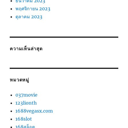
ธันวาคม 2023
พฤศจิกายน 2023
ตุลาคม 2023
ความเห็นล่าสุด
หมวดหมู่
037movie
123lionth
1688vegasx.com
168slot
168สล็อต