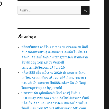
0
ค้นหา
ค้นหา:
เรื่องล่าสุด
สล็อตเว็บตรง คาสิโนครบทุกค่าย เข้าเล่นง่าย ฟีลดี
ลุ้นกงล้อมหาเศรษฐี สะสมเพชร เล่นลื่น ไม่มีสะดุด
คัดมาแล้ว เล่นได้ทุกเกม tangtem168 ห้ามพลาด
โปรดีรออยู่ Top 48 by Vernell
tangtem168e.com 15 July 26
สล็อต888 สล็อตเว็บตรง 2026 ประสบการณ์เล่น
ยุคใหม่ ระบบเสถียร พร้อมเกมให้เลือกมากมาย 1
ส.ค. 26 เว็บ แตกง่าย Jin888.asia พนัน เว็บใหญ่
ใหม่ล่าสุด Top 22 by Jerrold
บาคาร่า168 คู่มือเลือกเว็บไพ่ที่ควรรู้ ลุ้นรับ I
PHONE17 PRO MAX ระบบอัตโนมัติเจ้าแรก เว็บดี
มีโต๊ะให้เลือกเยอะ บาคาร่า168 เปิดเกมไว รับโปร
ใหญ่ไปเลย Top 97 by Luther sexy168c.com