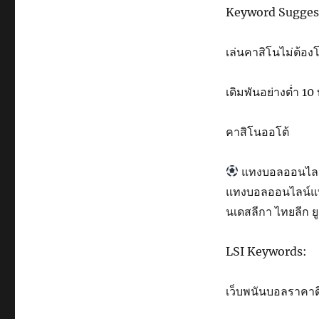
Keyword Sugges
เล่นคาสิโนไม่ต้อง
เดิมพันอย่างต่ำ 10
คาสิโนออโต้
แทงบอลออนไลน์
แทงบอลออนไลน์แบบ
นเดสลีกา ไทยลีก ย
LSI Keywords:
เว็บพนันบอลราคาด