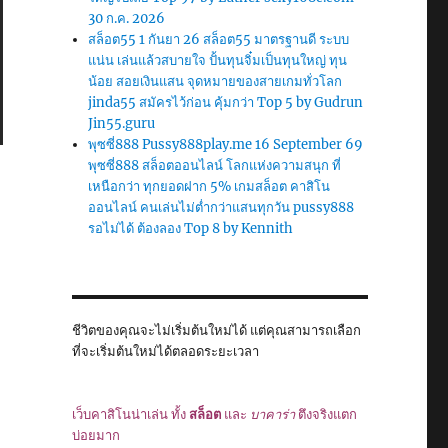
30 ก.ค. 2026
สล็อต55 1 กันยา 26 สล็อต55 มาตรฐานดี ระบบ
แน่น เล่นแล้วสบายใจ ปั้นทุนจิ๋มเป็นทุนใหญ่ ทุน
น้อย สอยเงินแสน จุดหมายของสายเกมทั่วโลก
jinda55 สมัครไว้ก่อน คุ้มกว่า Top 5 by Gudrun
Jin55.guru
พุซซี่888 Pussy888play.me 16 September 69
พุซซี่888 สล็อตออนไลน์ โลกแห่งความสนุก ที่
เหนือกว่า ทุกยอดฝาก 5% เกมสล็อต คาสิโน
ออนไลน์ คนเล่นไม่ต่ำกว่าแสนทุกวัน pussy888
รอไม่ได้ ต้องลอง Top 8 by Kennith
ชีวิตของคุณจะไม่เริ่มต้นใหม่ได้ แต่คุณสามารถเลือก
ที่จะเริ่มต้นใหม่ได้ตลอดระยะเวลา
เว็บคาสิโนน่าเล่น ทั้ง
สล็อต
และ
บาคาร่า
ตึงจริงแตก
บ่อยมาก