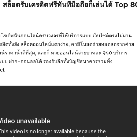
็อตรับเครดิตฟรีทันทีมือถือก็เล่นได้ Top 8
บไซต์พนันออนไลน์ครบวงจรที่ให้บริการแบบ เว็บไซต์ตรงไม่ผ่าน
ดฮิตทั้งยัง สล็อตออนไลน์แตกง่าย, คาสิโนสดถ่ายทอดสดจากค่าย
น์ราคาน้ำดีที่สุด, และก็ หวยออนไลน์จ่ายบาทละ 950 บริการ
ะบบ ฝาก-ถอนออโต้ รองรับอีกทั้งบัญชีธนาคารรวมทั้ง
et