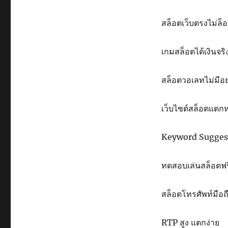
สล็อตเว็บตรงไม่ล็อ
เกมสล็อตได้เงินจริ
สล็อตวอเลทไม่มีอย
เว็บไซต์สล็อตแตก
Keyword Sugges
ทดสอบเล่นสล็อตฟร
สล็อตโทรศัพท์มือถ
RTP สูง แตกง่าย