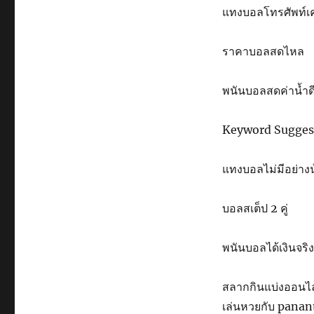
แทงบอลโทรศัพท์เคล
ราคาบอลสดไหล
พนันบอลสดค่าน้ำด
Keyword Sugges
แทงบอลไม่มีอย่าง
บอลสเต็ป 2 คู่
พนันบอลได้เงินจริง
สลากกินแบ่งออนไ
เล่นหวยกับ pananth