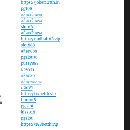
https://joker123th.in
pg168
สล็อตเว็บตรง
สล็อตเว็บตรง
slot66
สล็อตเว็บตรง
https://judhai168.vip
slot888
สล็อต888
pgslot99
pussy888
บาคาร่า
สล็อตxo
สล็อตทดลอง
คลิปโป๊
,
https://1xbetth.vip
funny18
ัส
pg slot
kiss918
pgslot
https://188betth.vip