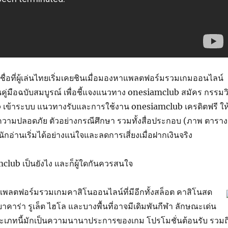
ื่อที่ผู้เล่นไทยเริ่มเคยชินเมื่อมองหาแพลตฟอร์มรวมเกมออนไลน์
นคู่มือฉบับสมบูรณ์ เพื่อชี้แจงแนวทาง onesiamclub สมัคร กรรมวิ
เข้าระบบ แนวทางรับและการใช้งาน onesiamclub เครดิตฟรี ให
ต์ความปลอดภัย ตัวอย่างกรณีศึกษา รวมทั้งสื่อประกอบ (ภาพ ตาราง
้นักอ่านเริ่มได้อย่างแน่ใจและลดการเสี่ยงเมื่อฝากเงินจริง
lub เป็นยังไง และก็ผู้ใดกันควรสนใจ
พลตฟอร์มรวมเกมคาสิโนออนไลน์ที่มีอีกทั้งสล็อต คาสิโนสด
บาคาร่า รูเล็ต ไฮโล และบางพื้นที่อาจมีเดิมพันกีฬา ลักษณะเด่น
เภทนี้มักเป็นความนานาประการของเกม โปรโมชั่นต้อนรับ รวมถ