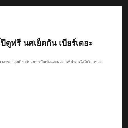
ดูฟรี นศเย็ดกัน เบียร์เดอะ
ข่าวสารล่าสุดเกี่ยวกับวงการบันเทิงและผลงานที่น่าสนใจในโลกของ