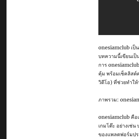
onesiamclub เป็นช
บทความนี้เขียนเป็
การ onesiamclub 
คุ้ม พร้อมเช็คลิส
วิดีโอ) ที่ช่วยทำให
ภาพรวม: onesiamc
onesiamclub คือแ
เกมโต๊ะ อย่างเช่น 
ของแพลตฟอร์มประ