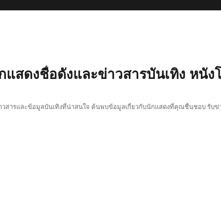
แสดงชื่อดังและข่าวสารบันเทิง หนังโป๊
วสารและข้อมูลบันเทิงที่น่าสนใจ ค้นพบข้อมูลเกี่ยวกับนักแสดงที่คุณชื่นชอบ รับ