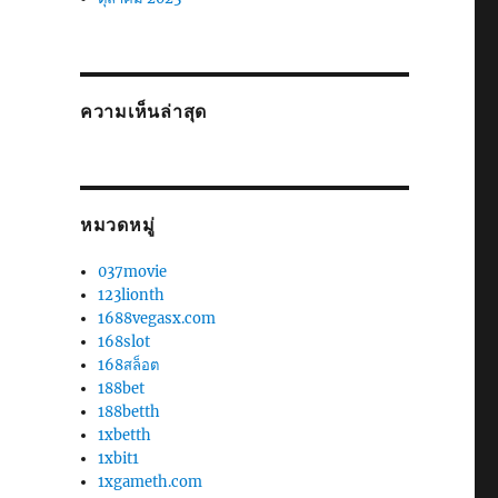
ความเห็นล่าสุด
หมวดหมู่
037movie
123lionth
1688vegasx.com
168slot
168สล็อต
188bet
188betth
1xbetth
1xbit1
1xgameth.com