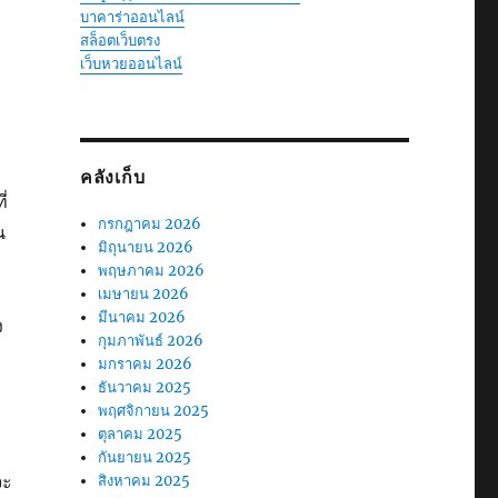
บาคาร่าออนไลน์
สล็อตเว็บตรง
เว็บหวยออนไลน์
คลังเก็บ
่
กรกฎาคม 2026
น
มิถุนายน 2026
พฤษภาคม 2026
เมษายน 2026
มีนาคม 2026
ง
กุมภาพันธ์ 2026
มกราคม 2026
ธันวาคม 2025
พฤศจิกายน 2025
ตุลาคม 2025
กันยายน 2025
จะ
สิงหาคม 2025