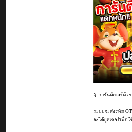
3. การันตีเบอร์ด้ว
ระบบจะส่งรหัส OTP 
จะได้ยูสเซอร์เพื่