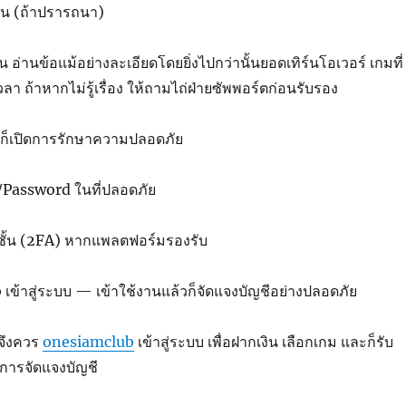
ั่น (ถ้าปรารถนา)
 อ่านข้อแม้อย่างละเอียดโดยยิ่งไปกว่านั้นยอดเทิร์นโอเวอร์ เกมที่
ลา ถ้าหากไม่รู้เรื่อง ให้ถามไถ่ฝ่ายซัพพอร์ตก่อนรับรอง
ละก็เปิดการรักษาความปลอดภัย
Password ในที่ปลอดภัย
ชั้น (2FA) หากแพลตฟอร์มรองรับ
ข้าสู่ระบบ — เข้าใช้งานแล้วก็จัดแจงบัญชีอย่างปลอดภัย
ณจึงควร
onesiamclub
เข้าสู่ระบบ เพื่อฝากเงิน เลือกเกม และก็รับ
ธีการจัดแจงบัญชี