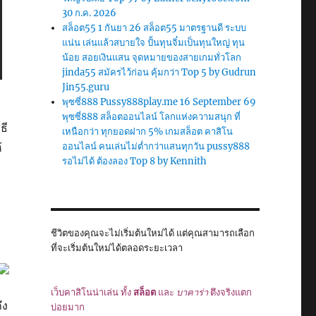
30 ก.ค. 2026
สล็อต55 1 กันยา 26 สล็อต55 มาตรฐานดี ระบบ
แน่น เล่นแล้วสบายใจ ปั้นทุนจิ๋มเป็นทุนใหญ่ ทุน
น้อย สอยเงินแสน จุดหมายของสายเกมทั่วโลก
jinda55 สมัครไว้ก่อน คุ้มกว่า Top 5 by Gudrun
Jin55.guru
พุซซี่888 Pussy888play.me 16 September 69
พุซซี่888 สล็อตออนไลน์ โลกแห่งความสนุก ที่
ธี
เหนือกว่า ทุกยอดฝาก 5% เกมสล็อต คาสิโน
้
ออนไลน์ คนเล่นไม่ต่ำกว่าแสนทุกวัน pussy888
รอไม่ได้ ต้องลอง Top 8 by Kennith
ชีวิตของคุณจะไม่เริ่มต้นใหม่ได้ แต่คุณสามารถเลือก
ที่จะเริ่มต้นใหม่ได้ตลอดระยะเวลา
เว็บคาสิโนน่าเล่น ทั้ง
สล็อต
และ
บาคาร่า
ตึงจริงแตก
ึง
บ่อยมาก