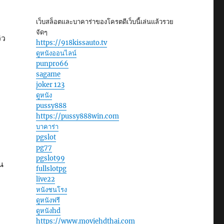
เว็บสล็อตและบาคาร่าของโครตดีเว็บนี้เล่นแล้วรวย
จัดๆ
ิว
https://918kissauto.tv
ดูหนังออนไลน์
punpro66
sagame
joker 123
ดูหนัง
pussy888
https://pussy888win.com
บาคาร่า
pgslot
pg77
pgslot99
น
fullslotpg
live22
หนังชนโรง
ดูหนังฟรี
ดูหนังhd
https://www.moviehdthai.com