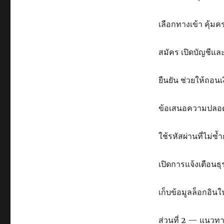
เลือกทางเข้า คุ้มค
สมัคร เปิดบัญชีและ
ยืนยัน ช่วยให้ถอนเ
ข้อเสนอความปลอด
ใช้รหัสผ่านที่ไม่ซ
เปิดการแจ้งเตือน
เก็บข้อมูลล็อกอินใ
ส่วนที่ 2 — แนวท