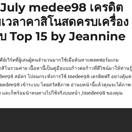
 July medee98 เครดิต
มเวลาคาสิโนสดครบเครื่อง
ะดับ Top 15 by Jeannine
ย์เวิร์ดที่ผู้เล่นผู้คนจำนวนมากใช้เมื่อค้นหาแพลตฟอร์มเกม
โนรวมค่าย เนื้อหานี้เป็นคู่มือแบบก้าวต่อก้าวที่ดีไซน์มาให้ท่านรู้
medee98 สมัคร ไปจนกระทั่งการใช้ medee98 เครดิตฟรี อย่างคุ้มค่
medee98 เข้าระบบ โดยสวัสดิภาพ อ่านบทนำนี้แล้วคุณจะได้ภาพ
สี่ยง และก็พร้อมนำหนทางไปใช้จริงบนหน้า /medee98 ของคุณ