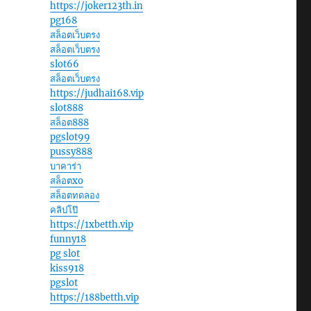
https://joker123th.in
pg168
สล็อตเว็บตรง
สล็อตเว็บตรง
slot66
สล็อตเว็บตรง
https://judhai168.vip
slot888
สล็อต888
pgslot99
pussy888
บาคาร่า
สล็อตxo
สล็อตทดลอง
คลิปโป๊
https://1xbetth.vip
funny18
pg slot
kiss918
pgslot
https://188betth.vip