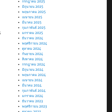
กรกฎาคม 2025
มิถุนายน 2025
พฤษภาคม 2025
เมษายน 2025
มีนาคม 2025
กุมภาพันธ์ 2025
S
มกราคม 2025
ธันวาคม 2024
พฤศจิกายน 2024
ตุลาคม 2024
กันยายน 2024
สิงหาคม 2024
กรกฎาคม 2024
มิถุนายน 2024
พฤษภาคม 2024
เมษายน 2024
มีนาคม 2024
กุมภาพันธ์ 2024
มกราคม 2024
ธันวาคม 2023
พฤศจิกายน 2023
ตุลาคม 2023