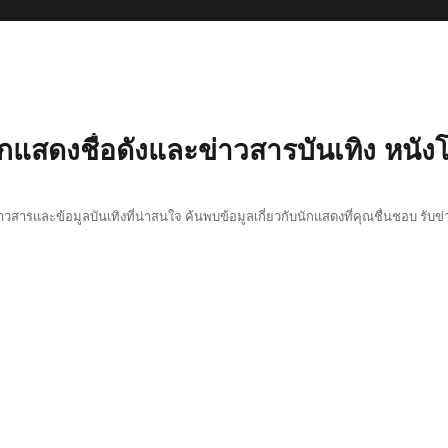
แสดงชื่อดังและข่าวสารบันเทิง หนังโป๊
วสารและข้อมูลบันเทิงที่น่าสนใจ ค้นพบข้อมูลเกี่ยวกับนักแสดงที่คุณชื่นชอบ รับ