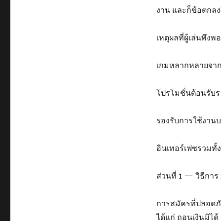
งาน และก็ข้อตกลง
เหตุผลที่ผู้เล่นพ
เกมหลากหลายจากห
โปรโมชั่นต้อนรับรวม
รองรับการใช้งานบ
อินเทอร์เฟซรวมทั
ส่วนที่ 1 — วิธีก
การสมัครที่ปลอดภั
ได้แก่ ถอนเงินมิได