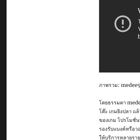
ภาพรวม: medee98 
โดยธรรมดา medee
โต๊ะ เกมยิงปลา แ
ของเกม โปรโมชั่นท
รองรับแบงค์หรือวอล
ให้บริการหลายราย ด