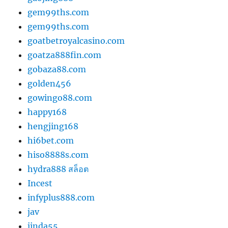
gem99ths.com
gem99ths.com
goatbetroyalcasino.com
goatza888fin.com
gobaza88.com
golden456
gowingo88.com
happy168
hengjing168
hi6bet.com
hiso8888s.com
hydra888 สล็อต
Incest
infyplus888.com
jav
jinda55