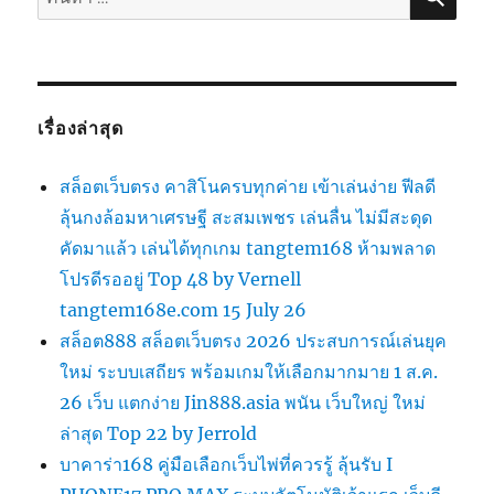
เรื่องล่าสุด
สล็อตเว็บตรง คาสิโนครบทุกค่าย เข้าเล่นง่าย ฟีลดี
ลุ้นกงล้อมหาเศรษฐี สะสมเพชร เล่นลื่น ไม่มีสะดุด
คัดมาแล้ว เล่นได้ทุกเกม tangtem168 ห้ามพลาด
โปรดีรออยู่ Top 48 by Vernell
tangtem168e.com 15 July 26
สล็อต888 สล็อตเว็บตรง 2026 ประสบการณ์เล่นยุค
ใหม่ ระบบเสถียร พร้อมเกมให้เลือกมากมาย 1 ส.ค.
26 เว็บ แตกง่าย Jin888.asia พนัน เว็บใหญ่ ใหม่
ล่าสุด Top 22 by Jerrold
บาคาร่า168 คู่มือเลือกเว็บไพ่ที่ควรรู้ ลุ้นรับ I