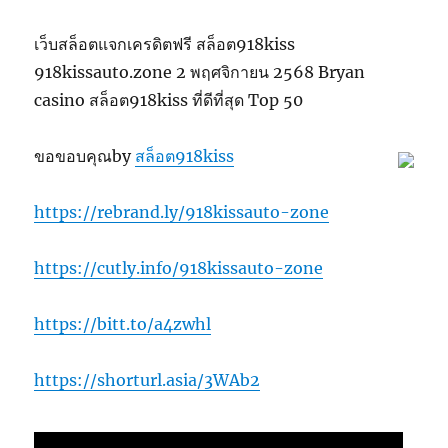
เว็บสล็อตแจกเครดิตฟรี สล็อต918kiss
918kissauto.zone 2 พฤศจิกายน 2568 Bryan
casino สล็อต918kiss ที่ดีที่สุด Top 50
ขอขอบคุณby
สล็อต918kiss
https://rebrand.ly/918kissauto-zone
https://cutly.info/918kissauto-zone
https://bitt.to/a4zwhl
https://shorturl.asia/3WAb2