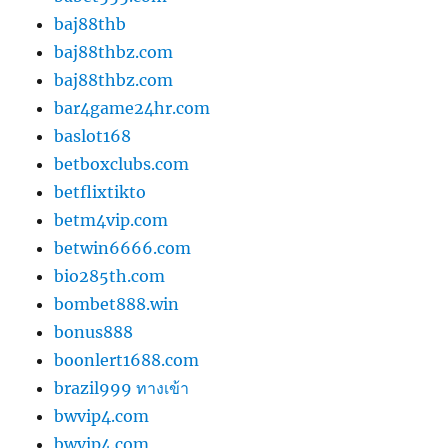
baj88thb
baj88thbz.com
baj88thbz.com
bar4game24hr.com
baslot168
betboxclubs.com
betflixtikto
betm4vip.com
betwin6666.com
bio285th.com
bombet888.win
bonus888
boonlert1688.com
brazil999 ทางเข้า
bwvip4.com
bwvip4.com