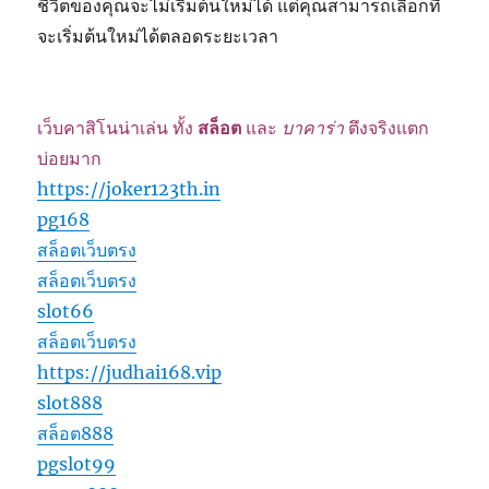
ชีวิตของคุณจะไม่เริ่มต้นใหม่ได้ แต่คุณสามารถเลือกที่
จะเริ่มต้นใหม่ได้ตลอดระยะเวลา
เว็บคาสิโนน่าเล่น ทั้ง
สล็อต
และ
บาคาร่า
ตึงจริงแตก
บ่อยมาก
https://joker123th.in
pg168
สล็อตเว็บตรง
สล็อตเว็บตรง
slot66
สล็อตเว็บตรง
https://judhai168.vip
slot888
สล็อต888
pgslot99