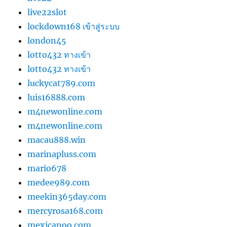
live22slot
lockdown168 เข้าสู่ระบบ
london45
lotto432 ทางเข้า
lotto432 ทางเข้า
luckycat789.com
luis16888.com
m4newonline.com
m4newonline.com
macau888.win
marinapluss.com
mario678
medee989.com
meekin365day.com
mercyrosa168.com
mexicanoo.com