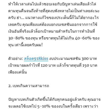
ทำให้เวลาเล่นไปแล้วชอบเจอกับปัญหาเล่นเสียแล้วไล่
ตามทุนคืนจนถึงท้ายที่สุดงบพังทลายไม่เป็นท่าเลยล่ะนะ
ครับ ฮ่า… แนวทางแก้ไขของประเด็นนี้ก็ไม่ได้ยากอะไร
เลยครับ คุณเพียงแค่ต้องแยกงบเซสชันออกจากการใช้
เงินอันที่จริงแล้วล็อกเป้าหมายสำหรับในการทำเงินที่
30-80% ของทุน หรือขาดทุนได้ไม่เกิน 40-60% ของ
ทุน เท่านี้เลยครับผม!
ตัวอย่าง:
สล็อต918kiss
งบประมาณเซสชัน 300 บาท
เป้าหมายผลกำไรที่ 120 บาท แล้วก็ขาดทุนที่ 150 บาท
เพียงแค่นั้น
2. เบทเกินความสามารถ
ปัญหาเบทเกินตัวเกิดขึ้นได้กับทุกคนอยู่แล้วครับ คุณอาจ
จะเผลอใช้เบทไป 5-10% ของงบในครั้งเดียว เพราะว่า