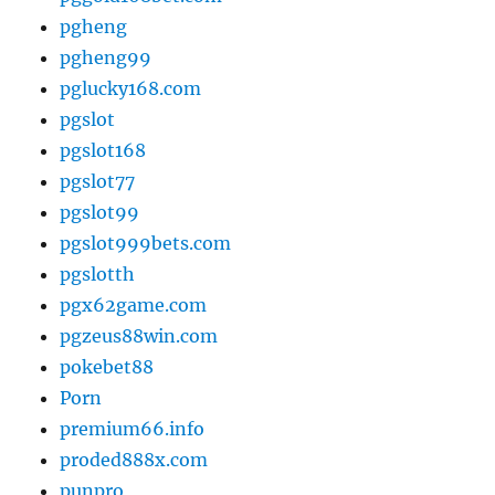
pgheng
pgheng99
pglucky168.com
pgslot
pgslot168
pgslot77
pgslot99
pgslot999bets.com
pgslotth
pgx62game.com
pgzeus88win.com
pokebet88
Porn
premium66.info
proded888x.com
punpro