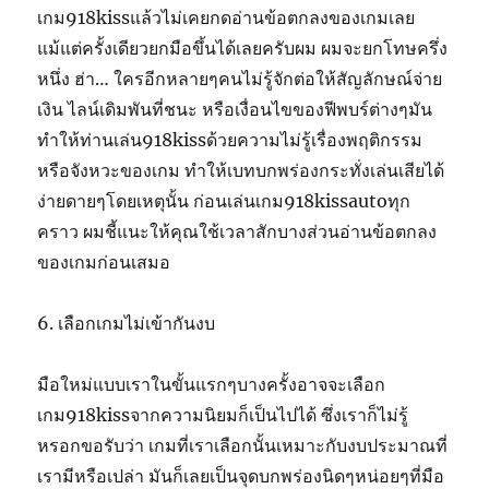
เกม918kissแล้วไม่เคยกดอ่านข้อตกลงของเกมเลย
แม้แต่ครั้งเดียวยกมือขึ้นได้เลยครับผม ผมจะยกโทษครึ่ง
หนึ่ง ฮ่า… ใครอีกหลายๆคนไม่รู้จักต่อให้สัญลักษณ์จ่าย
เงิน ไลน์เดิมพันที่ชนะ หรือเงื่อนไขของฟีพบร์ต่างๆมัน
ทำให้ท่านเล่น918kissด้วยความไม่รู้เรื่องพฤติกรรม
หรือจังหวะของเกม ทำให้เบทบกพร่องกระทั่งเล่นเสียได้
ง่ายดายๆโดยเหตุนั้น ก่อนเล่นเกม918kissautoทุก
คราว ผมชี้แนะให้คุณใช้เวลาสักบางส่วนอ่านข้อตกลง
ของเกมก่อนเสมอ
6. เลือกเกมไม่เข้ากันงบ
มือใหม่แบบเราในขั้นแรกๆบางครั้งอาจจะเลือก
เกม918kissจากความนิยมก็เป็นไปได้ ซึ่งเราก็ไม่รู้
หรอกขอรับว่า เกมที่เราเลือกนั้นเหมาะกับงบประมาณที่
เรามีหรือเปล่า มันก็เลยเป็นจุดบกพร่องนิดๆหน่อยๆที่มือ