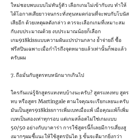
ใหม่ชอบพบแบบไม่ทันรู้ตัว เลือกเกมไม่เข้ากับงบ ทำให้
ได้โอกาสเสียยาวจนกระทั่งทุนหมดก่อนที่จะพบกับโบนัส
เสียอีก ด้วยเหตุผลดังกล่าว ควรจะเลือกเกมที่เหมาะสม
กับงบประมาณด้วย งบประมาณน้อยก็เลือก
เกม918kissแบบความผันแปรปานกลาง ย้ำจ่ายถี่ ซื้อ
ฟรีสปินเฉพาะเมื่อกำไรถึงจุดหมายแล้วเท่านั้นก็พอแล้ว
ครับผม
7. ถือมั่นกับสูตรทบหนักมากเกินไป
ใครกันแน่รู้จักสูตรแทงทบบ้างนะครับ? สูตรแทงทบ สูตร
ทบ หรือสูตร Martingale ตามใจคุณจะเรียกเลยนะครับ
มันเป็นสูตร918kissการเพิ่มเบทเมื่อแพ้ เมื่อคุณแพ้ก็เพิ่ม
เบทเป็นสองเท่าทุกรอบ แต่เกมสล็อตไม่ใช่เกมแบบ
50/50 อย่างกับบาคาร่า การใช้สูตรนี้ก็เลยมีการเสี่ยงสู
งมากๆผมชี้แนะให้ใช้สูตรบันได 3 ขั้นจะดีมากยิ่งกว่า