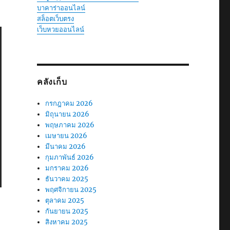
บาคาร่าออนไลน์
สล็อตเว็บตรง
เว็บหวยออนไลน์
คลังเก็บ
กรกฎาคม 2026
มิถุนายน 2026
พฤษภาคม 2026
เมษายน 2026
มีนาคม 2026
กุมภาพันธ์ 2026
มกราคม 2026
ธันวาคม 2025
พฤศจิกายน 2025
ตุลาคม 2025
กันยายน 2025
สิงหาคม 2025