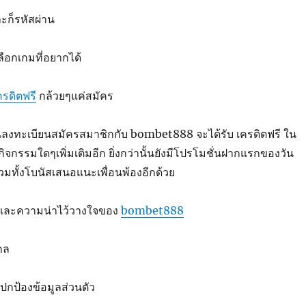
ะก็รหัสผ่าน
ือกเกมที่อยากได้
รดิตฟรี
กล้วยๆแค่สมัคร
านลงทะเบียนสมัครสมาชิกกับ bombet888 จะได้รับ เครดิตฟรี ใน
ิจกรรมใดๆเพิ่มเติมอีก ยิ่งกว่านั้นยังมีโปรโมชั่นฝากแรกของวัน
วมทั้งโบนัสเสนอแนะเพื่อนพ้องอีกด้วย
และความน่าไว้วางใจของ
bombet888
กล
ปกป้องข้อมูลส่วนตัว