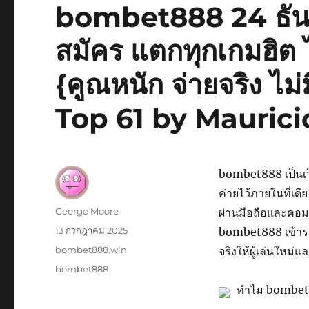
bombet888 24 ธั
สมัคร แตกทุกเกมฮิต ไม
{คูณหนัก จ่ายจริง ไม่ม
Top 61 by Maurici
bombet888 เป็นเ
ค่ายไว้ภายในที่เดี
ผู้
George Moore
ผ่านมือถือและคอม
เขียน
เขียน
13 กรกฎาคม 2025
bombet888 เข้าระบ
เมื่อ
หมวด
bombet888.win
จริงให้ผู้เล่นใหม่แ
หมู่
ป้าย
bombet888
กำกับ
ทำไม bombet88