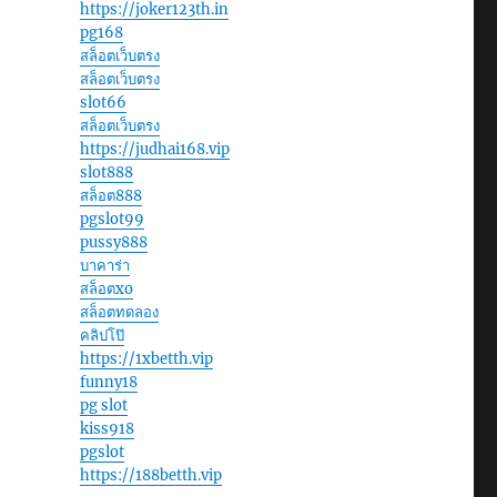
https://joker123th.in
pg168
สล็อตเว็บตรง
สล็อตเว็บตรง
slot66
สล็อตเว็บตรง
https://judhai168.vip
slot888
สล็อต888
pgslot99
pussy888
บาคาร่า
สล็อตxo
สล็อตทดลอง
คลิปโป๊
https://1xbetth.vip
funny18
pg slot
kiss918
pgslot
https://188betth.vip