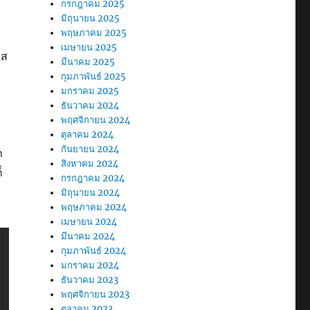
กรกฎาคม 2025
มิถุนายน 2025
พฤษภาคม 2025
เมษายน 2025
ใส
มีนาคม 2025
กุมภาพันธ์ 2025
มกราคม 2025
ธันวาคม 2024
พฤศจิกายน 2024
ตุลาคม 2024
กันยายน 2024
ก
สิงหาคม 2024
็
กรกฎาคม 2024
มิถุนายน 2024
พฤษภาคม 2024
เมษายน 2024
มีนาคม 2024
กุมภาพันธ์ 2024
มกราคม 2024
ธันวาคม 2023
พฤศจิกายน 2023
ตุลาคม 2023