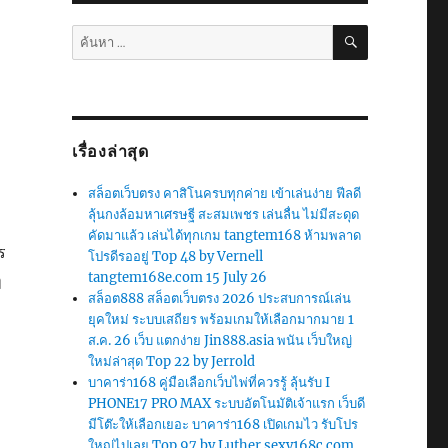
ค้นหา
ค้นหา:
เรื่องล่าสุด
สล็อตเว็บตรง คาสิโนครบทุกค่าย เข้าเล่นง่าย ฟีลดี
ลุ้นกงล้อมหาเศรษฐี สะสมเพชร เล่นลื่น ไม่มีสะดุด
คัดมาแล้ว เล่นได้ทุกเกม tangtem168 ห้ามพลาด
ร
โปรดีรออยู่ Top 48 by Vernell
tangtem168e.com 15 July 26
ๆ
สล็อต888 สล็อตเว็บตรง 2026 ประสบการณ์เล่น
ยุคใหม่ ระบบเสถียร พร้อมเกมให้เลือกมากมาย 1
ส.ค. 26 เว็บ แตกง่าย Jin888.asia พนัน เว็บใหญ่
ใหม่ล่าสุด Top 22 by Jerrold
บาคาร่า168 คู่มือเลือกเว็บไพ่ที่ควรรู้ ลุ้นรับ I
PHONE17 PRO MAX ระบบอัตโนมัติเจ้าแรก เว็บดี
มีโต๊ะให้เลือกเยอะ บาคาร่า168 เปิดเกมไว รับโปร
ใหญ่ไปเลย Top 97 by Luther sexy168c.com