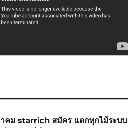
ภาคม starrich สมัคร แตกทุกไม้ระบบ