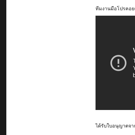
ทีมงานมือโปรคอย
ได้รับใบอนุญาตจ