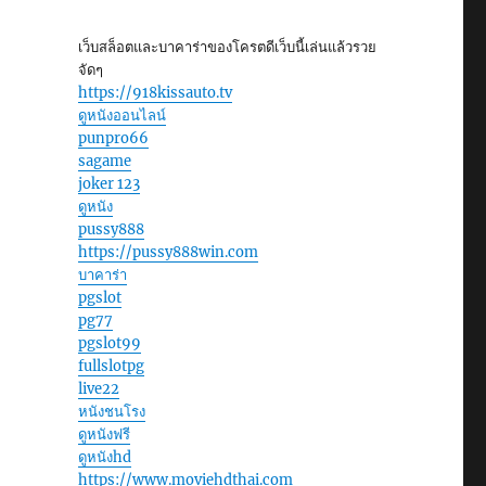
เว็บสล็อตและบาคาร่าของโครตดีเว็บนี้เล่นแล้วรวย
จัดๆ
https://918kissauto.tv
ดูหนังออนไลน์
punpro66
sagame
joker 123
ดูหนัง
pussy888
https://pussy888win.com
บาคาร่า
pgslot
pg77
pgslot99
fullslotpg
live22
หนังชนโรง
ดูหนังฟรี
ดูหนังhd
https://www.moviehdthai.com