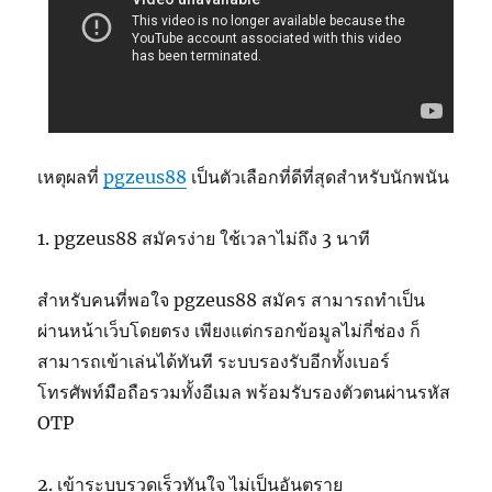
เหตุผลที่
pgzeus88
เป็นตัวเลือกที่ดีที่สุดสำหรับนักพนัน
1. pgzeus88 สมัครง่าย ใช้เวลาไม่ถึง 3 นาที
สำหรับคนที่พอใจ pgzeus88 สมัคร สามารถทำเป็น
ผ่านหน้าเว็บโดยตรง เพียงแต่กรอกข้อมูลไม่กี่ช่อง ก็
สามารถเข้าเล่นได้ทันที ระบบรองรับอีกทั้งเบอร์
โทรศัพท์มือถือรวมทั้งอีเมล พร้อมรับรองตัวตนผ่านรหัส
OTP
2. เข้าระบบรวดเร็วทันใจ ไม่เป็นอันตราย