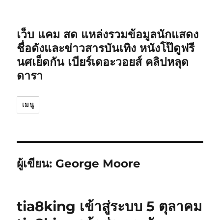
เว็บ แคม สด แหล่งรวมข้อมูลนักแสดง
ชื่อดังและข่าวสารบันเทิง หนังโป๊ดูฟรี
นศเย็ดกัน เบียร์เดอะวอยส์ คลิปหลุด
ดารา
เมนู
ผู้เขียน:
George Moore
tia8king เข้าสู่ระบบ 5 ตุลาคม