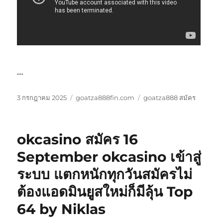
…
เขียน
หมวด
ป้าย
3 กรกฎาคม 2025
goatza888fin.com
goatza888 สมัคร
เมื่อ
หมู่
กำกับ
okcasino สมัคร 16
September okcasino เข้าสู่
ระบบ แตกหนักทุกวันสมัครไม่
ต้องแอดมินยูสใหม่ก็มีลุ้น Top
64 by Niklas