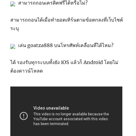
สามารถถอนเครดิตฟรีได้หรือไม่?
สามารถถอนได้เมื่อทำยอดเทิร์นตามข้อตกลงที่เว็บไซต์
ระบุ
เล่น goatza888 บนโทรศัพท์เคลื่อนที่ได้ไหม?
ได้ รองรับทุกระบบทั้งยัง iOS แล้วก็ Android โดยไม่
ต้องดาวน์โหลด