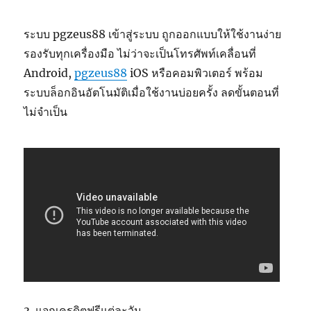
ระบบ pgzeus88 เข้าสู่ระบบ ถูกออกแบบให้ใช้งานง่าย
รองรับทุกเครื่องมือ ไม่ว่าจะเป็นโทรศัพท์เคลื่อนที่
Android,
pgzeus88
iOS หรือคอมพิวเตอร์ พร้อม
ระบบล็อกอินอัตโนมัติเมื่อใช้งานบ่อยครั้ง ลดขั้นตอนที่
ไม่จำเป็น
3. แจกเครดิตฟรีแต่ละวัน