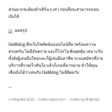
ส่วนมากจะต้องทำเทิร์น 1 เท่า ก่อนจึงจะสามารถถอน
เงินได้
ผลสรุป
tia8king คือเว็บไซต์พนันออนไลน์ที่มาพร้อมความ
ครบครัน ไม่มีอันตราย และก็โปรโมชั่นสุดคุ้ม เหมาะกับ
ทั้งยังผู้เล่นมือใหม่และก็ผู้เล่นมืออาชีพ ระบบสมัครที่ง่าย
บริการที่รวดเร็วทันใจ แล้วก็เกมที่มากมาย ทำให้คุณ
เชื่อมั่นได้ว่าเล่นกับ tia8king ไม่มีผิดหวัง
…
เขียน
หมวด
ป้าย
4 กรกฎาคม 2025
tia8kingbet.com
tia8king เข้าสู่ระบบ
เมื่อ
หมู่
กำกับ