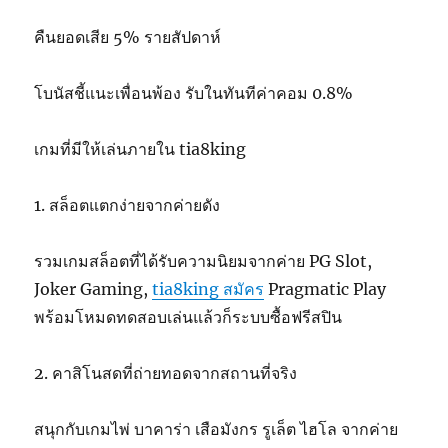
คืนยอดเสีย 5% รายสัปดาห์
โบนัสชี้แนะเพื่อนพ้อง รับในทันทีค่าคอม 0.8%
เกมที่มีให้เล่นภายใน tia8king
1. สล็อตแตกง่ายจากค่ายดัง
รวมเกมสล็อตที่ได้รับความนิยมจากค่าย PG Slot,
Joker Gaming,
tia8king สมัคร
Pragmatic Play
พร้อมโหมดทดสอบเล่นแล้วก็ระบบซื้อฟรีสปิน
2. คาสิโนสดที่ถ่ายทอดจากสถานที่จริง
สนุกกับเกมไพ่ บาคาร่า เสือมังกร รูเล็ต ไฮโล จากค่าย