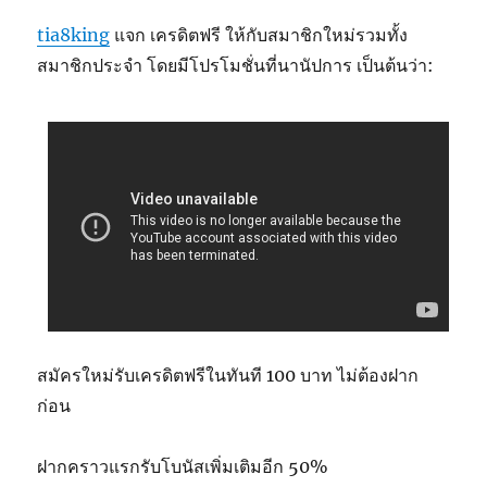
tia8king
แจก เครดิตฟรี ให้กับสมาชิกใหม่รวมทั้ง
สมาชิกประจำ โดยมีโปรโมชั่นที่นานัปการ เป็นต้นว่า:
สมัครใหม่รับเครดิตฟรีในทันที 100 บาท ไม่ต้องฝาก
ก่อน
ฝากคราวแรกรับโบนัสเพิ่มเติมอีก 50%