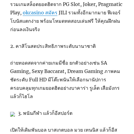
รวมเกมสล็อตยอดฮิตจาก PG Slot, Joker, Pragmatic
Play,
okcasino สมัคร
JILI รวมทั้งอีกมากมาย ฟีเจอร์
โบนัสแตกง่าย พร้อมโหมดทดสอบเล่นฟรี ให้คุณฝึกฝน
ก่อนลงเงินจริง
2. คาสิโนสดประสิทธิภาพระดับนานาชาติ
ถ่ายทอดสดจากค่ายเกมมีชื่อ ยกตัวอย่างเช่น SA
Gaming, Sexy Baccarat, Dream Gaming ภาพคม
ชัดระดับ Full HD มีโต๊ะพนันให้เลือกนานัปการ
ครอบคลุมทุกเกมยอดฮิตอย่างบาคาร่า รูเล็ต เสือมังกร
แล้วก็ไฮโล
3. พนันกีฬา แล้วก็อีสปอร์ต
เปิดให้เดิมพันบอล บาสเกตบอล มวย เทนนิส แล้วก็อีส