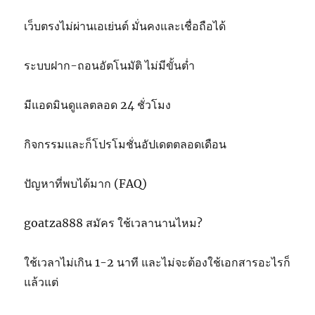
เว็บตรงไม่ผ่านเอเย่นต์ มั่นคงและเชื่อถือได้
ระบบฝาก-ถอนอัตโนมัติ ไม่มีขั้นต่ำ
มีแอดมินดูแลตลอด 24 ชั่วโมง
กิจกรรมและก็โปรโมชั่นอัปเดตตลอดเดือน
ปัญหาที่พบได้มาก (FAQ)
goatza888 สมัคร ใช้เวลานานไหม?
ใช้เวลาไม่เกิน 1-2 นาที และไม่จะต้องใช้เอกสารอะไรก็
แล้วแต่