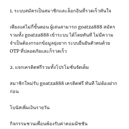
1. ระบบสมัครเป็นสมาชิกและล็อกอินที่รวดเร็วทันใจ
เพียงแค่ไม่กี่ขั้นตอน ผู้เล่นสามารถ goatza888 สมัคร
รวมทั้ง goatza888 เข้าระบบ ได้โดยทันที ไม่มีความ
จำเป็นต้องกรอกข้อมูลยุ่งยาก ระบบยืนยันตัวตนด้วย
OTP ที่ปลอดภัยและก็รวดเร็ว
2. แจกเครดิตฟรีรวมทั้งโปรโมชั่นจัดเต็ม
สมาชิกใหม่รับ goatza888 เครดิตฟรี ทันที ไม่ต้องฝาก
ก่อน
โบนัสเพิ่มเงินรายวัน
กิจกรรมชวนเพื่อนพ้องรับค่าคอมมิชชัน