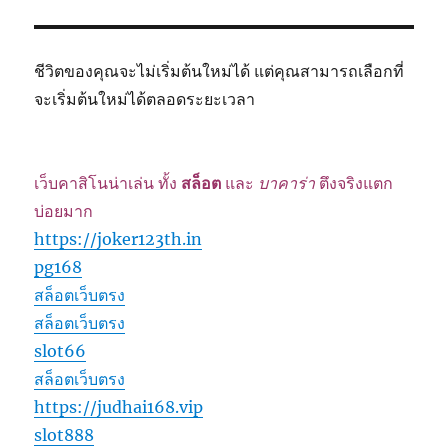
ชีวิตของคุณจะไม่เริ่มต้นใหม่ได้ แต่คุณสามารถเลือกที่
จะเริ่มต้นใหม่ได้ตลอดระยะเวลา
เว็บคาสิโนน่าเล่น ทั้ง
สล็อต
และ
บาคาร่า
ตึงจริงแตก
บ่อยมาก
https://joker123th.in
pg168
สล็อตเว็บตรง
สล็อตเว็บตรง
slot66
สล็อตเว็บตรง
https://judhai168.vip
slot888