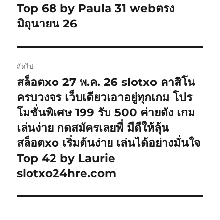
Top 68 by Paula 31 webตรง
มิถุนายน 26
ถัดไป
สล็อตxo 27 พ.ค. 26 slotxo คาสิโน
เรื่อง
ต่อ
ครบวงจร เว็บเดียวเอาอยู่ทุกเกม โปร
ไป:
โมชั่นพิเศษ 199 รับ 500 ค่ายดัง เกม
เล่นง่าย กดสมัครเลยพี่ มีดีให้ลุ้น
สล็อตxo เริ่มต้นง่าย เล่นได้อย่างมั่นใจ
Top 42 by Laurie
slotxo24hre.com