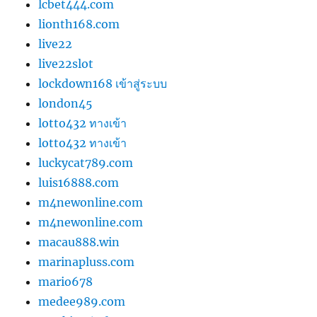
lcbet444.com
lionth168.com
live22
live22slot
lockdown168 เข้าสู่ระบบ
london45
lotto432 ทางเข้า
lotto432 ทางเข้า
luckycat789.com
luis16888.com
m4newonline.com
m4newonline.com
macau888.win
marinapluss.com
mario678
medee989.com