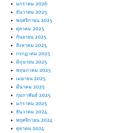
มกราคม 2026
ธันวาคม 2025
พฤศจิกายน 2025
ตุลาคม 2025
กันยายน 2025
สิงหาคม 2025
กรกฎาคม 2025
มิถุนายน 2025
พฤษภาคม 2025
เมษายน 2025
มีนาคม 2025
กุมภาพันธ์ 2025
มกราคม 2025
ธันวาคม 2024
พฤศจิกายน 2024
ตุลาคม 2024