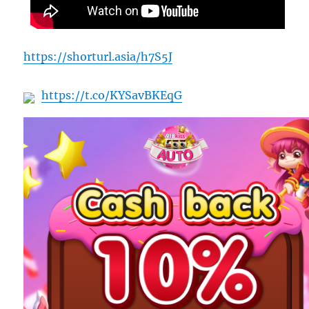
https://shorturl.asia/h7S5J
https://t.co/KYSavBKEqG