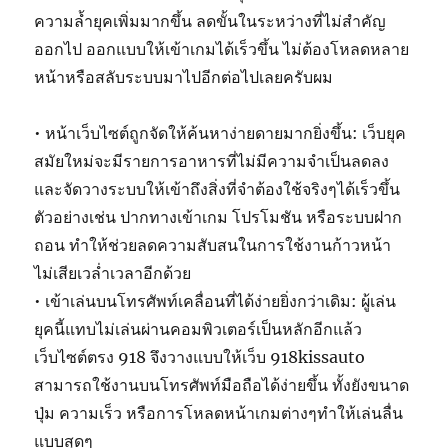
ความล้ำยุคเพิ่มมากขึ้น ลดขั้นในระหว่างที่ไม่สำคัญ
ออกไป ออกแบบให้เข้าเกมได้เร็วขึ้น ไม่ต้องโหลดหลาย
หน้าหรือสลับระบบมาไปอีกต่อไปเลยครับผม
• หน้าเว็บไซต์ถูกจัดให้ค้นหาง่ายดายมากยิ่งขึ้น: เว็บยุค
สมัยใหม่จะมีรายการอาหารที่ไม่มีความจำเป็นลดลง
และจัดวางระบบให้เข้าถึงสิ่งที่จำต้องใช้จริงๆได้เร็วขึ้น
ตัวอย่างเช่น ปากทางเข้าเกม โปรโมชัน หรือระบบฝาก
ถอน ทำให้ช่วยลดความสับสนในการใช้งานก้าวหน้า
ไม่เสียเวล่ำเวลาอีกด้วย
• เข้าเล่นบนโทรศัพท์เคลื่อนที่ได้ง่ายยิ่งกว่าเดิม: ผู้เล่น
ยุคนี้แทบไม่เล่นผ่านคอมพิวเตอร์เป็นหลักอีกแล้ว
เว็บไซต์ตรง 918 จึงวางแบบให้เว็บ 918kissauto
สามารถใช้งานบนโทรศัพท์มือถือได้ง่ายขึ้น ทั้งยังขนาด
ปุ่ม ความเร็ว หรือการโหลดหน้าเกมต่างๆทำให้เล่นลื่น
แบบสุดๆ