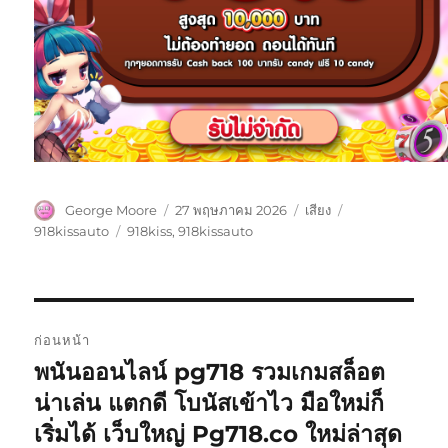
ผู้
เขียน
รูป
หมวด
George Moore
27 พฤษภาคม 2026
เสียง
เขียน
เมื่อ
แบบ
หมู่
ป้าย
918kissauto
918kiss
,
918kissauto
เรื่อง
กำกับ
แนะแนว
ก่อนหน้า
เรื่อง
พนันออนไลน์ pg718 รวมเกมสล็อต
เรื่อง
ก่อน
น่าเล่น แตกดี โบนัสเข้าไว มือใหม่ก็
หน้า:
เริ่มได้ เว็บใหญ่ Pg718.co ใหม่ล่าสุด