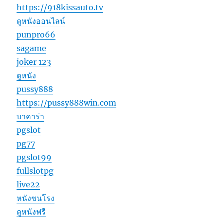
https://918kissauto.tv
ดูหนังออนไลน์
punpro66
sagame
joker 123
ดูหนัง
pussy888
https://pussy888win.com
บาคาร่า
pgslot
pg77
pgslot99
fullslotpg
live22
หนังชนโรง
ดูหนังฟรี