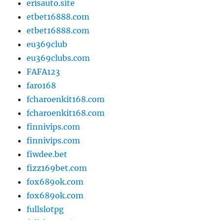
erisauto.site
etbet16888.com
etbet16888.com
eu369club
eu369clubs.com
FAFA123
faro168
fcharoenkit168.com
fcharoenkit168.com
finnivips.com
finnivips.com
fiwdee.bet
fizz169bet.com
fox689ok.com
fox689ok.com
fullslotpg