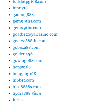
fullslotpg168.com
funny18
gaojing888
gem99ths.com
gem99ths.com
goatbetroyalcasino.com
goatza888fin.com
gobaza88.com
golden456
gowingo88.com
happy168
hengjing168
hi6bet.com
hiso8888s.com
hydra888 สล็อต
Incest