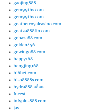
gaojing888
gem99ths.com
gem99ths.com
goatbetroyalcasino.com
goatza888fin.com
gobaza88.com
golden456
gowingo88.com
happy168
hengjing168
hi6bet.com
hiso8888s.com
hydra888 สล็อต
Incest
infyplus888.com
jav