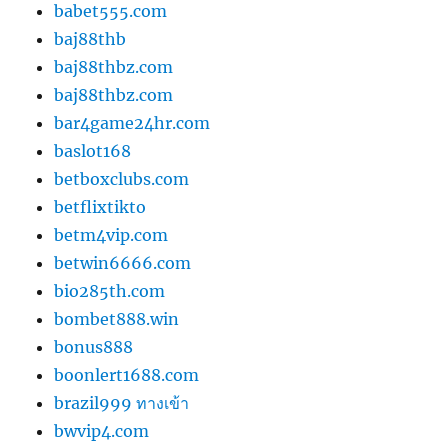
babet555.com
baj88thb
baj88thbz.com
baj88thbz.com
bar4game24hr.com
baslot168
betboxclubs.com
betflixtikto
betm4vip.com
betwin6666.com
bio285th.com
bombet888.win
bonus888
boonlert1688.com
brazil999 ทางเข้า
bwvip4.com