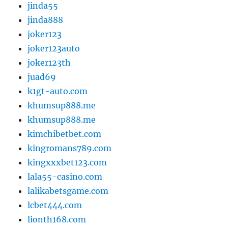
jinda55
jinda888
joker123
joker123auto
joker123th
juad69
k1gt-auto.com
khumsup888.me
khumsup888.me
kimchibetbet.com
kingromans789.com
kingxxxbet123.com
lala55-casino.com
lalikabetsgame.com
lcbet444.com
lionth168.com