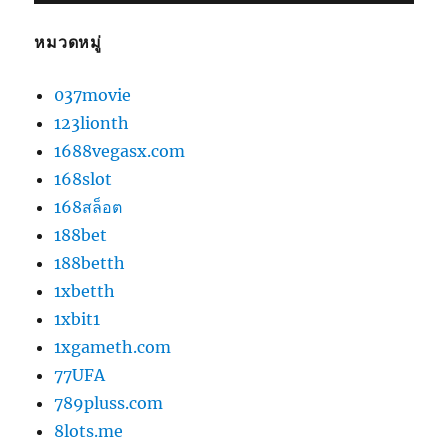
หมวดหมู่
037movie
123lionth
1688vegasx.com
168slot
168สล็อต
188bet
188betth
1xbetth
1xbit1
1xgameth.com
77UFA
789pluss.com
8lots.me