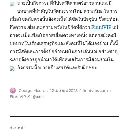
หวยเป็นกิจกรรมที่มีประวัติศาสตร์ยาวนานและมี
บทบาทที่สำคัญในวัฒนธรรมไทย ความนิยมในการ
เสี่ยงโชคกับหวยนั้นยังคงเห็นได้ชัดในปัจจุบัน ซึ่งสะท้อน
ถึงความเชื่อและความหวังในชีวิตที่ดีกว่า
FinniVIP
แม้
อาจจะเป็นเพียงโอกาสเสี่ยงดวงทางหนึ่ง แต่หวยยังคงมี
บทบาทในเรื่องเศรษฐกิจและสังคมที่ไม่ได้มองข้าม ทั้งนี้
การมีสติและการตั้งข้อกำหนดในการเล่นหวยอย่างชาญ
ฉลาดจึงควรถูกนำมาใช้เพื่อส่งเสริมการมีส่วนร่วมใน
กิจกรรมนี้อย่างสร้างสรรค์และรับผิดชอบ
ผู้
เขียน
หมวด
ป้าย
George Moore
12 เมษายน 2025
finnivips.com
เขียน
เมื่อ
หมู่
กำกับ
FinniVIP เข้าสู่ระบบ
แนะแนว
ก่อนหน้า