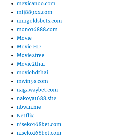
mexicanoo.com
mfj889xx.com
mmgoldsbets.com
mono16888.com
Movie
Movie HD
Movie2free
Movie2thai
moviehdthai
mwin9s.com
nagawaybet.com
nakoya1688.site
nbwin.me
Netflix
niseko168bet.com
niseko168bet.com