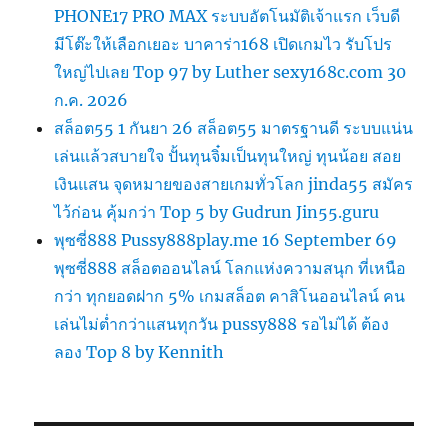
PHONE17 PRO MAX ระบบอัตโนมัติเจ้าแรก เว็บดี
มีโต๊ะให้เลือกเยอะ บาคาร่า168 เปิดเกมไว รับโปร
ใหญ่ไปเลย Top 97 by Luther sexy168c.com 30
ก.ค. 2026
สล็อต55 1 กันยา 26 สล็อต55 มาตรฐานดี ระบบแน่น
เล่นแล้วสบายใจ ปั้นทุนจิ๋มเป็นทุนใหญ่ ทุนน้อย สอย
เงินแสน จุดหมายของสายเกมทั่วโลก jinda55 สมัคร
ไว้ก่อน คุ้มกว่า Top 5 by Gudrun Jin55.guru
พุซซี่888 Pussy888play.me 16 September 69
พุซซี่888 สล็อตออนไลน์ โลกแห่งความสนุก ที่เหนือ
กว่า ทุกยอดฝาก 5% เกมสล็อต คาสิโนออนไลน์ คน
เล่นไม่ต่ำกว่าแสนทุกวัน pussy888 รอไม่ได้ ต้อง
ลอง Top 8 by Kennith