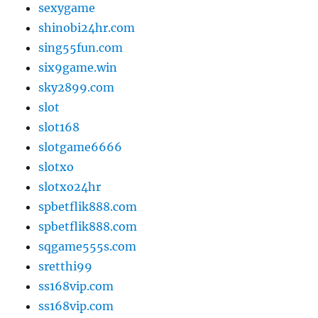
sexygame
shinobi24hr.com
sing55fun.com
six9game.win
sky2899.com
slot
slot168
slotgame6666
slotxo
slotxo24hr
spbetflik888.com
spbetflik888.com
sqgame555s.com
sretthi99
ss168vip.com
ss168vip.com