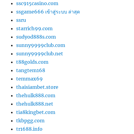
ssc915casino.com
ssgame666 เข้าสู่ระบบ ล่าสุด
ssru
starrich99.com
sudyod888s.com
sunny9999club.com
sunny9999club.net
t88golds.com
tangtem168
temmax69
thaisiambet.store
thehulk888.com
thehulk888.net
tia8kingbet.com
tkbpgg.com
tr1688.info