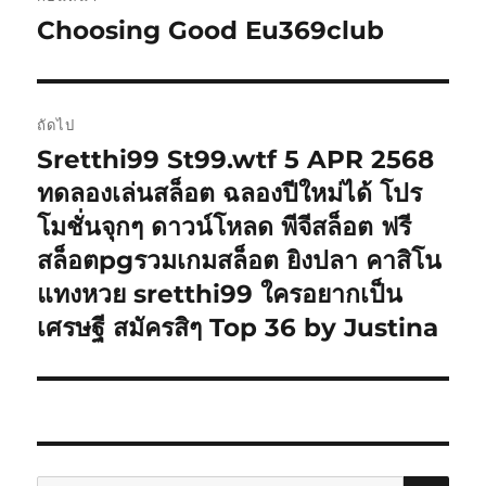
เรื่อง
Choosing Good Eu369club
เรื่อง
ก่อน
หน้า:
ถัดไป
Sretthi99 St99.wtf 5 APR 2568
เรื่อง
ต่อ
ทดลองเล่นสล็อต ฉลองปีใหม่ได้ โปร
ไป:
โมชั่นจุกๆ ดาวน์โหลด พีจีสล็อต ฟรี
สล็อตpgรวมเกมสล็อต ยิงปลา คาสิโน
แทงหวย sretthi99 ใครอยากเป็น
เศรษฐี สมัครสิๆ Top 36 by Justina
ค้นห