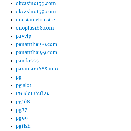
okcasino159.com
okcasino159.com
onesiamclub.site
onoplus168.com
p2vvip
pananthai99.com
pananthai99.com
panda555
paramax1688.info
pg
pg slot
PG Slot เว็บใหม่
pg168
pg77
pg99
pgfish