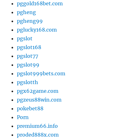
pggold168bet.com
pgheng
pgheng99
pglucky168.com
pgslot
pgslot168
pgslot77
pgslot99
pgslot999bets.com
pgslotth
pgx62game.com
pgzeus88win.com
pokebet88
Porn
premium66.info
proded888x.com