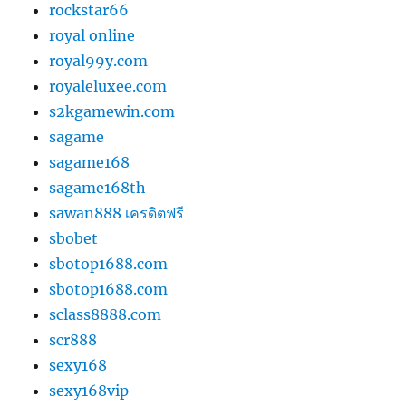
rockstar66
royal online
royal99y.com
royaleluxee.com
s2kgamewin.com
sagame
sagame168
sagame168th
sawan888 เครดิตฟรี
sbobet
sbotop1688.com
sbotop1688.com
sclass8888.com
scr888
sexy168
sexy168vip