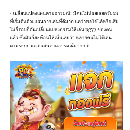
• เปลี่ยนแปลงแผนตามอารมณ์: มีคนไม่น้อยเลยครับผม
ที่เริ่มต้นด้วยแผนการเล่นที่ดีมาก แต่ว่าพอใช้ได้หรือเสีย
ไม่กี่รอบก็ดันเปลี่ยนแปลงกรรมวิธีเล่น pg77 ของตน
แล้ว ซึ่งมันก็สะท้อนให้เห็นเลยว่า หลายคนไม่ได้เล่น
ตามระบบ แต่ว่าเล่นตามอารมณ์มากกว่า