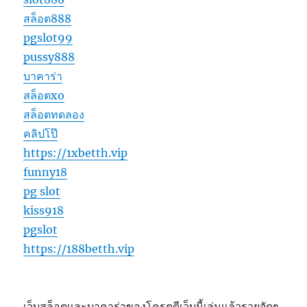
สล็อต888
pgslot99
pussy888
บาคาร่า
สล็อตxo
สล็อตทดลอง
คลิปโป๊
https://1xbetth.vip
funny18
pg slot
kiss918
pgslot
https://188betth.vip
เว็บสล็อตและบาคาร่าของโครตดีเว็บนี้เล่นแล้วรวยจัดๆ