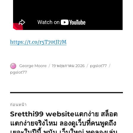
https://t.co/r5T70tJI7M
ผู้
เขียน
หมวด
ป้าย
George Moore
19 พฤษภาคม 2026
pgslot77
เขียน
เมื่อ
หมู่
กำกับ
pgslot77
แนะแนว
ก่อนหน้า
เรื่อง
Sretthi99 websiteแตกง่าย สล็อต
เรื่อง
ก่อน
แตกง่ายจริงไหม ลองดูเว็บที่คนพูดถึง
หน้า:
เยอะในปีนี้ พนัน เว็บใหญ่ ทดลองเล่น