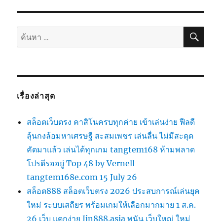
ค้นห
ค้นหา:
เรื่องล่าสุด
สล็อตเว็บตรง คาสิโนครบทุกค่าย เข้าเล่นง่าย ฟีลดี
ลุ้นกงล้อมหาเศรษฐี สะสมเพชร เล่นลื่น ไม่มีสะดุด
คัดมาแล้ว เล่นได้ทุกเกม tangtem168 ห้ามพลาด
โปรดีรออยู่ Top 48 by Vernell
tangtem168e.com 15 July 26
สล็อต888 สล็อตเว็บตรง 2026 ประสบการณ์เล่นยุค
ใหม่ ระบบเสถียร พร้อมเกมให้เลือกมากมาย 1 ส.ค.
26 เว็บ แตกง่าย Jin888.asia พนัน เว็บใหญ่ ใหม่