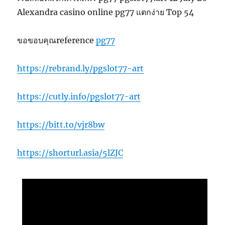
Alexandra casino online pg77 แตกง่าย Top 54
ขอขอบคุณreference
pg77
https://rebrand.ly/pgslot77-art
https://cutly.info/pgslot77-art
https://bitt.to/vjr8bw
https://shorturl.asia/5lZJC