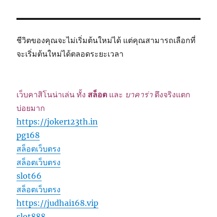
ชีวิตของคุณจะไม่เริ่มต้นใหม่ได้ แต่คุณสามารถเลือกที่
จะเริ่มต้นใหม่ได้ตลอดระยะเวลา
เว็บคาสิโนน่าเล่น ทั้ง
สล็อต
และ
บาคาร่า
ตึงจริงแตก
บ่อยมาก
https://joker123th.in
pg168
สล็อตเว็บตรง
สล็อตเว็บตรง
slot66
สล็อตเว็บตรง
https://judhai168.vip
slot888