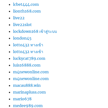
lcbet444.com
lionth168.com
live22
live22slot
lockdown168 เข้าสู่ระบบ
london45
lotto432 ทางเข้า
lotto432 ทางเข้า
luckycat789.com
luis16888.com
m4newonline.com
m4newonline.com
macau888.win
marinapluss.com
mario678
medee989.com