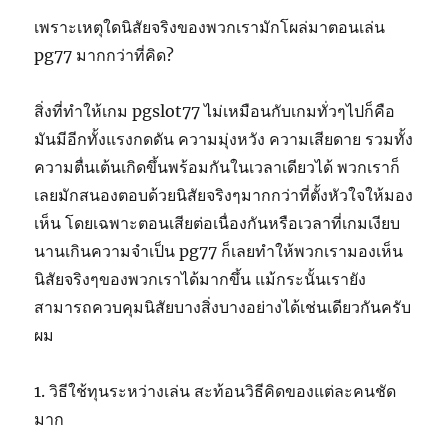
เพราะเหตุใดนิสัยจริงของพวกเรามักโผล่มาตอนเล่น
pg77 มากกว่าที่คิด?
สิ่งที่ทำให้เกม pgslot77 ไม่เหมือนกับเกมทั่วๆไปก็คือ
มันมีอีกทั้งแรงกดดัน ความมุ่งหวัง ความเสียดาย รวมทั้ง
ความตื่นเต้นเกิดขึ้นพร้อมกันในเวลาเดียวได้ พวกเราก็
เลยมักสนองตอบด้วยนิสัยจริงๆมากกว่าที่ตั้งหัวใจให้มอง
เห็น โดยเฉพาะตอนเสียต่อเนื่องกันหรือเวลาที่เกมเงียบ
นานเกินความจำเป็น pg77 ก็เลยทำให้พวกเรามองเห็น
นิสัยจริงๆของพวกเราได้มากขึ้น แม้กระนั้นเรายัง
สามารถควบคุมนิสัยบางสิ่งบางอย่างได้เช่นเดียวกันครับ
ผม
1. วิธีใช้ทุนระหว่างเล่น สะท้อนวิธีคิดของแต่ละคนชัด
มาก