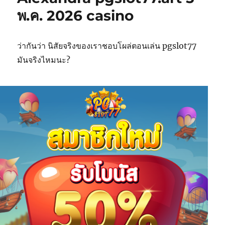
พ.ค. 2026 casino
ว่ากันว่า นิสัยจริงของเราชอบโผล่ตอนเล่น pgslot77
มันจริงไหมนะ?