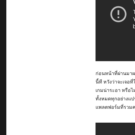
ก่อนหน้าที่ผ่านมา
นี้ที หวังว่าจะเจอ
เกมน่าระอา หรือไ
ทั้งหมดทุกอย่างแปร
แพลตฟอร์มที่รวมค