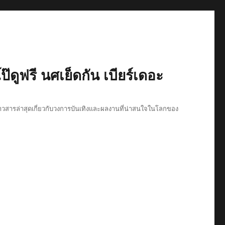
ดูฟรี นศเย็ดกัน เบียร์เดอะ
ข่าวสารล่าสุดเกี่ยวกับวงการบันเทิงและผลงานที่น่าสนใจในโลกของ