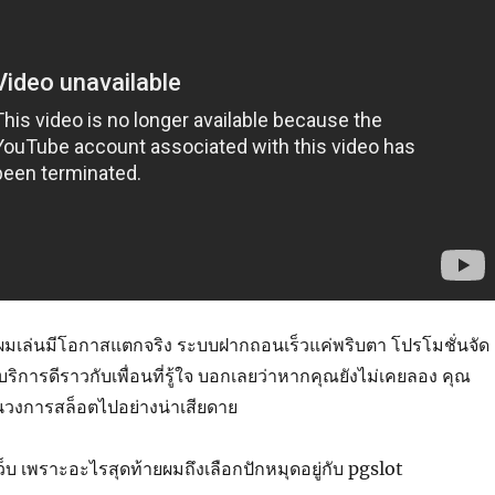
่ผมเล่นมีโอกาสแตกจริง ระบบฝากถอนเร็วแค่พริบตา โปรโมชั่นจัด
ริการดีราวกับเพื่อนที่รู้ใจ บอกเลยว่าหากคุณยังไม่เคยลอง คุณ
วงการสล็อตไปอย่างน่าเสียดาย
เว็บ เพราะอะไรสุดท้ายผมถึงเลือกปักหมุดอยู่กับ pgslot