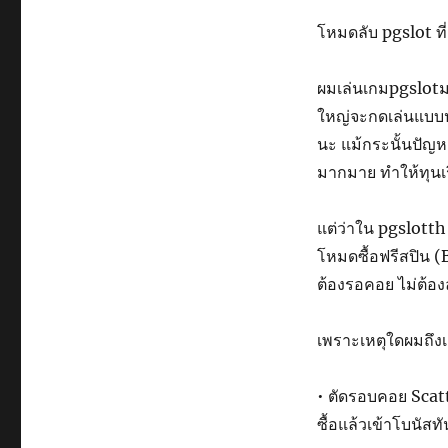
โหมดลับ pgslot ที
ผมเล่นเกมpgslotมา
ใหญ่จะกดเล่นแบบปก
นะ แม้กระนั้นปัญ
มากมาย ทำให้ทุนเ
แต่ว่าใน pgslotth
โหมดซื้อฟรีสปิน (
ต้องรอคอย ไม่ต้องล
เพราะเหตุใดผมถึงเ
• ตัดรอบคอย Scatte
ซื้อแล้วเข้าโบนัสทั