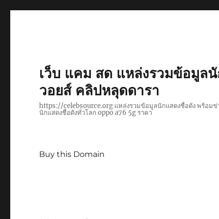
เว็บ แคม สด แหล่งรวมข้อมูลนัก
วอยส์ คลิปหลุดดารา
https://celebsource.org แหล่งรวมข้อมูลนักแสดงชื่อดัง พร้อมข่า
นักแสดงชื่อดังทั่วโลก oppo a76 5g ราคา
Buy this Domain