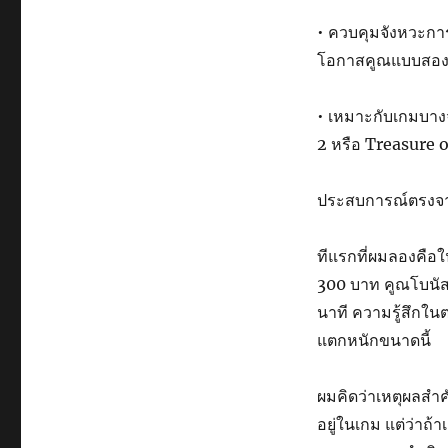
• ควบคุมจังหวะการเ
โอกาสคูณแบบสองเ
• เหมาะกับเกมบาง
2 หรือ Treasure o
ประสบการณ์ตรงจา
ทีแรกที่ผมลองคือใ
300 บาท คูณโบนัส
นาที ความรู้สึกในต
แตกหนักขนาดนี้
ผมคิดว่าเหตุผลสำค
อยู่ในเกม แต่ว่าถ้