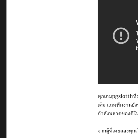
ทุกเกมpgslotthที
เต็ม แถมทีมงานยังบ
กำลังพลาดของดีใน
จากผู้ที่เคยลองทุก