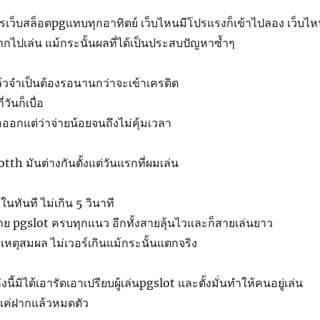
รเว็บสล็อตpgแทบทุกอาทิตย์ เว็บไหนมีโปรแรงก็เข้าไปลอง เว็บไ
ไปเล่น แม้กระนั้นผลที่ได้เป็นประสบปัญหาซ้ำๆ
ล้วจำเป็นต้องรอนานกว่าจะเข้าเครดิต
่วันก็เบื่อ
ออกแต่ว่าจ่ายน้อยจนถึงไม่คุ้มเวลา
otth มันต่างกันตั้งแต่วันแรกที่ผมเล่น
าในทันที ไม่เกิน 5 วินาที
าย pgslot ครบทุกแนว อีกทั้งสายลุ้นไวและก็สายเล่นยาว
ตุสมผล ไม่เวอร์เกินแม้กระนั้นแตกจริง
งนี้มิได้เอารัดเอาเปรียบผู้เล่นpgslot และตั้งมั่นทำให้คนอยู่เล่น
แค่ฝากแล้วหมดตัว