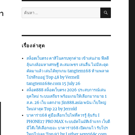
ค้นหา
ค้นหา:
คา
เรื่องล่าสุด
สล็อตเว็บตรง คาสิโนครบทุกค่าย เข้าเล่นง่าย ฟีลดี
ลุ้นกงล้อมหาเศรษฐี สะสมเพชร เล่นลื่น ไม่มีสะดุด
คัดมาแล้ว เล่นได้ทุกเกม tangtem168 ห้ามพลาด
โปรดีรออยู่ Top 48 by Vernell
tangtem168e.com 15 July 26
สล็อต888 สล็อตเว็บตรง 2026 ประสบการณ์เล่น
ยุคใหม่ ระบบเสถียร พร้อมเกมให้เลือกมากมาย 1
ส.ค. 26 เว็บ แตกง่าย Jin888.asia พนัน เว็บใหญ่
ใหม่ล่าสุด Top 22 by Jerrold
บาคาร่า168 คู่มือเลือกเว็บไพ่ที่ควรรู้ ลุ้นรับ I
PHONE17 PRO MAX ระบบอัตโนมัติเจ้าแรก เว็บดี
มีโต๊ะให้เลือกเยอะ บาคาร่า168 เปิดเกมไว รับโปร
ใหญ่ไปเลย Top 97 by Luther sexy168c.com