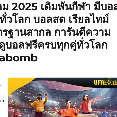
คม 2025 เดิมพันกีฬา มีบอ
งทั่วโลก บอลสด เรียลไทม์
มาตรฐานสากล การันตีความ
บอลฟรีครบทุกคู่ทั่วโลก
ufabomb
า
ล่น
อ