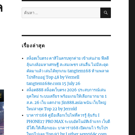
ล
ค้นหา
ค้นหา:
เรื่องล่าสุด
สล็อตเว็บตรง คาสิโนครบทุกค่าย เข้าเล่นง่าย ฟีลดี
ลุ้นกงล้อมหาเศรษฐี สะสมเพชร เล่นลื่น ไม่มีสะดุด
คัดมาแล้ว เล่นได้ทุกเกม tangtem168 ห้ามพลาด
โปรดีรออยู่ Top 48 by Vernell
tangtem168e.com 15 July 26
สล็อต888 สล็อตเว็บตรง 2026 ประสบการณ์เล่น
ยุคใหม่ ระบบเสถียร พร้อมเกมให้เลือกมากมาย 1
ส.ค. 26 เว็บ แตกง่าย Jin888.asia พนัน เว็บใหญ่
ใหม่ล่าสุด Top 22 by Jerrold
บาคาร่า168 คู่มือเลือกเว็บไพ่ที่ควรรู้ ลุ้นรับ I
PHONE17 PRO MAX ระบบอัตโนมัติเจ้าแรก เว็บดี
มีโต๊ะให้เลือกเยอะ บาคาร่า168 เปิดเกมไว รับโปร
ใหญ่ไปเลย Top 97 by Luther sexy168c.com