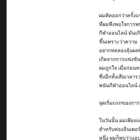
กำกับ
ผมคิดออกว่าครั้งแ
ที่ผมพึงพอใจการพ
กีฬาออนไลน์ มันเก
ขึ้นเพราะว่าความ
อยากทดลองลุ้นผลที
เกิดจากการแข่งขันท
ผมถูกใจ เมื่อก่อนห
ซึ่งอีกทั้งเสียเวล
พนันกีฬาออนไลน์ เ
จุดเริ่มแรกของกา
ในวันนั้น ผมเพียง
สำหรับท่องอินเตอร
หนึ่ง ผมก็พบว่าแอ