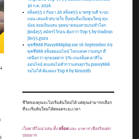
30 ก.ค. 2026
สล็อต55 1 กันยา 26 สล็อต55 มาตรฐานดี ระบบ
แน่น เล่นแล้วสบายใจ ปั้นทุนจิ๋มเป็นทุนใหญ่ ทุน
น้อย สอยเงินแสน จุดหมายของสายเกมทั่วโลก
jinda55 สมัครไว้ก่อน คุ้มกว่า Top 5 by Gudrun
Jin55.guru
พุซซี่888 Pussy888play.me 16 September 69
พุซซี่888 สล็อตออนไลน์ โลกแห่งความสนุก ที่
เหนือกว่า ทุกยอดฝาก 5% เกมสล็อต คาสิโน
ออนไลน์ คนเล่นไม่ต่ำกว่าแสนทุกวัน pussy888
น
รอไม่ได้ ต้องลอง Top 8 by Kennith
ชีวิตของคุณจะไม่เริ่มต้นใหม่ได้ แต่คุณสามารถเลือก
ที่จะเริ่มต้นใหม่ได้ตลอดระยะเวลา
ม
เว็บคาสิโนน่าเล่น ทั้ง
สล็อต
และ
บาคาร่า
ตึงจริงแตก
บ่อยมาก
ว