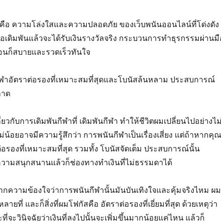
ชอบคือ ความโล่งใสและความปลอดภัย ของเว็บพนันออนไลน์ที่โด่งดัง
ื่อเดิมพันแล้วจะได้รับเงินรางวัลจริง กระบวนการทำธุรกรรมผ่านมื
ถอนก็สบายและรวดเร็วทันใจ
าอัตราต่อรองที่เหมาะสมที่สุดและโบนัสล้นหลาม ประสบการณ์
ลาด
วกับการเดิมพันกีฬาที่ เดิมพันกีฬา ทำให้ชีวิตผมเปลี่ยนไปอย่างไม
่น้อยอาจมีความรู้สึกว่า การพนันกีฬาเป็นเรื่องเสี่ยง แต่ถ้าหากคุ
าต่อรองที่เหมาะสมที่สุด รวมทั้ง โบนัสจัดเต็ม ประสบการณ์นั้น
ามสนุกสนานแล้วก็ช่องทางทำเงินที่ไม่ธรรมดาได้
ากความข้องใจว่าการพนันกีฬานั้นมันบันเทิงใจและคุ้มจริงไหม ผม
ายที่ และก็สิ่งที่ผมโฟกัสคือ อัตราต่อรองที่เยี่ยมที่สุด ด้วยเหตุว่า
ี่จะวินิจฉัยว่าเงินที่ลงไปนั้นจะเพิ่มขึ้นมากน้อยแค่ไหน แล้วก็