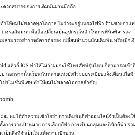
สะดวกสบายของการเดิมพันผ่านมือถือ
อ ทำให้ผมไม่พลาดทุกโอกาส ไม่ว่าจะอยู่บนรถไฟฟ้า ร้านขายกาแฟ
หว่างรอสัมมนา มือถือเปลี่ยนเป็นอุปกรณ์หลักในการพินิจพิจารณา
 ผมสามารถสำรวจอัตราต่อรอง เปลี่ยนจำนวนเงินเดิมพัน หรือเบิกเง
d แล้วก็ iOS ทำให้ไม่ว่าผมจะใช้โทรศัพท์รุ่นไหน ก็สามารถเข้าถ
แบบ นอกจากนั้นเว็บพนันหลายแห่งยังมีระบบระเบียบแจ้งเตือนเมื่อมี
อโปรโมชั่นพิเศษ ทำให้ผมไม่พลาดโอกาสสำคัญ
ufabomb
ะยะ ผมได้ทำความเข้าใจว่า การเดิมพันกีฬาออนไลน์จำเป็นต้องใช
งการวางเป้าหมาย การเลือกกีฬา การเรียนกลุ่มและก็นักกีฬา รว
น เป็นสิ่งที่จำเป็นไม่แพ้ความเบิกบาน