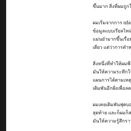
ขึ้นมาก สิ่งที่ผมถูก
ผมเริ่มจากการ ufab
ข้อมูลแบบเรียลไท
แม่นยำมากขึ้นเรื่
เดียว แต่ว่าการตำห
สิ่งหนึ่งที่ทำให้ผ
มันให้ความระทึกใ
แผนการได้ตามเหตุกา
เดิมพันอีกฝั่งเพื่อล
ผมเคยเดิมพันฟุตบ
สุดท้าย และก็ผมก็
มันให้ความรู้สึกร