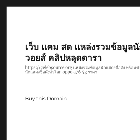
เว็บ แคม สด แหล่งรวมข้อมูลนัก
วอยส์ คลิปหลุดดารา
https://celebsource.org แหล่งรวมข้อมูลนักแสดงชื่อดัง พร้อมข่า
นักแสดงชื่อดังทั่วโลก oppo a76 5g ราคา
Buy this Domain