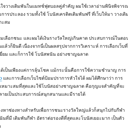
นใจวางเดิมพันในแมทช์ฟุตบอลคู่สำคัญ ผมใช้เวลาอ่านพินิจพิจาร
้มการประลอง รวมทั้งใช้ โบนัสเครดิตเดิมพันฟรี ที่เว็บให้มา วางเดิ
มาะสม
่ผมเลือกชนะ และผมได้เงินรางวัลใหญ่เกินคาด ประสบการณ์ในตอ
เต้นแล้วก็ยินดี เนื่องจากนี่เป็นผลสรุปจากการวิเคราะห์ การเลือกเว็บที่
เยี่ยม และก็การใช้ โบนัสพนัน อย่างชาญฉลาด
ได้เป็นเพียงแค่การลุ้นโชค แม้กระนั้นคือการใช้ความชำนาญ การ
b
และการเลือกเว็บไซต์ป้อมปราการหัวใจได้ ผมได้ศึกษาว่า การ
ี่เหมาะสมที่สุดและใช้โบนัสอย่างชาญฉลาด คือกุญแจสำคัญที่จะ
ลายเป็นประสบการณ์สนุกสนานและมีรายได้
งหาช่องทางสำหรับเพื่อการชนะรางวัลใหญ่แล้วก็สนุกไปกับกีฬา
พนันที่มี เดิมพันกีฬา อัตราต่อรองดีที่สุดและโบนัสเยอะมาก เป็นตัว
ด