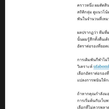
คราวหนึ่ง ผมตัดสิ
สถิติกลุ่ม ดูแนวโน
พันในจำนวนที่เห
ผลปรากฏว่า ทีมที
นั้นผมรู้สึกทั้งตื่น
อัตราต่อรองที่ยอด
การเดิมพันกีฬาไม่
วิเคราะห์
ufabom
เลือกอัตราต่อรองท
แปลงการพนันให้ก
ถ้าหากคุณกำลังมอ
การเริ่มต้นกับเว็บ
เลือกที่ไม่ควรพลา