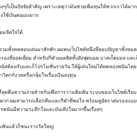
งๆก็เป็นปัจจัยสำคัญ เพราะเหตุว่ามันช่วยเพิ่มทุนให้พวกเราได้มาก
้องใช้เงินตนเองมาก
้อมจิตใจได้
มทั้งทดสอบเล่นมาสักพัก ผมพบเว็บไซต์หนึ่งที่ตอบปัญหาทั้งหมด
่อรองที่ยอดเยี่ยม สำหรับกีฬายอดฮิตทั้งยังฟุตบอล บาสเก็ตบอล และก
บนัสต้อนรับและก็โปรโมชั่นรายวัน ให้ผู้เล่นใหม่ได้ทดลองพนันโดย
มาวิตกกังวลหรือกลุ้มใจเรื่องเงินลงทุน
ที่สุดคือความง่ายสำหรับเพื่อการวางเดิมพัน ระบบของเว็บไซต์เรียบ
ะดวก ผมสามารถเลือกทีมและกีฬาที่พอใจ พร้อมดูอัตราต่อรองแบบเ
รพนันมีความระทึกใจและบันเทิงใจมากขึ้นเรื่อยๆ
มพันแล้วก็ชนะรางวัลใหญ่