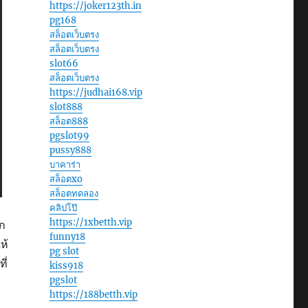
https://joker123th.in
pg168
สล็อตเว็บตรง
สล็อตเว็บตรง
slot66
สล็อตเว็บตรง
https://judhai168.vip
slot888
สล็อต888
pgslot99
pussy888
บาคาร่า
สล็อตxo
สล็อตทดลอง
คลิปโป๊
https://1xbetth.vip
าก
funny18
ห้
pg slot
ี่
kiss918
pgslot
https://188betth.vip