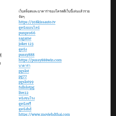
เว็บสล็อตและบาคาร่าของโครตดีเว็บนี้เล่นแล้วรวย
จัดๆ
https://918kissauto.tv
ดูหนังออนไลน์
punpro66
sagame
joker 123
ดูหนัง
pussy888
่
https://pussy888win.com
ย
บาคาร่า
pgslot
pg77
pgslot99
fullslotpg
live22
หนังชนโรง
ดูหนังฟรี
ดูหนังhd
https://www.moviehdthai.com