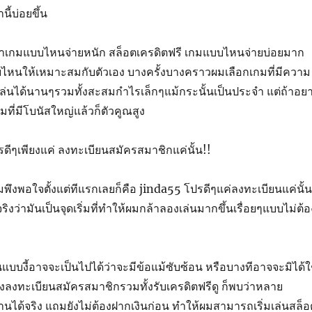
ี้บ่อยขึ้น
้ว่าเกมแบบไหนจ่ายหนัก สล็อตเครดิตฟรี เกมแบบไหนจ่ายบ่อยมาก
บไหนให้เหมาะสมกับตัวเอง บางครั้งบางคราวผมเลือกเกมที่มีความ
้นเล่นได้นานๆรวมทั้งสะสมกำไรเล็กๆแม้กระนั้นเป็นประจำ แต่ถ้าอย
กมที่มีโบนัสใหญ่แล้วก็ตัวคูณสูง
รดีๆเพียงแค่ ลงทะเบียนสมัครสมาชิกแค่นั้น!!
ความพึงพอใจตั้งแต่ทีแรกเลยก็คือ jinda55 โปรดีๆแค่ลงทะเบียนแค่นั้น
ิงว่ามันเป็นจุดเริ่มที่ทำให้ผมกล้าลองเล่นมากขึ้นเรื่อยๆแบบไม่ต้อ
แบบงี้อาจจะเป็นไปได้ว่าจะมีข้อแม้ซับซ้อน หรือบางทีอาจจะมิได้ใ
งลงทะเบียนสมัครสมาชิกรวมทั้งรับเครดิตฟรีดู ก็พบว่าหลาย
นได้จริง แถมยังไม่ต้องฝากเงินก่อน ทำให้ผมสามารถเริ่มเล่นสล็อ