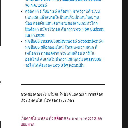
30 ก.ค. 2026
สล็อต55 1 กันยา 26 สล็อต55 มาตรฐานดี ระบบ
แน่น เล่นแล้วสบายใจ ปั้นทุนจิ๋มเป็นทุนใหญ่ ทุน
น้อย สอยเงินแสน จุดหมายของสายเกมทั่วโลก
jinda55 สมัครไว้ก่อน คุ้มกว่า Top 5 by Gudrun
Jin55.guru
พุซซี่888 Pussy888play.me 16 September 69
พุซซี่888 สล็อตออนไลน์ โลกแห่งความสนุก ที่
เหนือกว่า ทุกยอดฝาก 5% เกมสล็อต คาสิโน
ออนไลน์ คนเล่นไม่ต่ำกว่าแสนทุกวัน pussy888
รอไม่ได้ ต้องลอง Top 8 by Kennith
ง
ชีวิตของคุณจะไม่เริ่มต้นใหม่ได้ แต่คุณสามารถเลือก
ที่จะเริ่มต้นใหม่ได้ตลอดระยะเวลา
เว็บคาสิโนน่าเล่น ทั้ง
สล็อต
และ
บาคาร่า
ตึงจริงแตก
บ่อยมาก