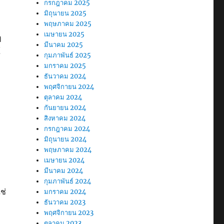
กรกฎาคม 2025
มิถุนายน 2025
พฤษภาคม 2025
เมษายน 2025
ๆ
มีนาคม 2025
์
กุมภาพันธ์ 2025
มกราคม 2025
ธันวาคม 2024
พฤศจิกายน 2024
ตุลาคม 2024
กันยายน 2024
สิงหาคม 2024
กรกฎาคม 2024
มิถุนายน 2024
พฤษภาคม 2024
เมษายน 2024
มีนาคม 2024
กุมภาพันธ์ 2024
ช่
มกราคม 2024
ธันวาคม 2023
พฤศจิกายน 2023
ตุลาคม 2023