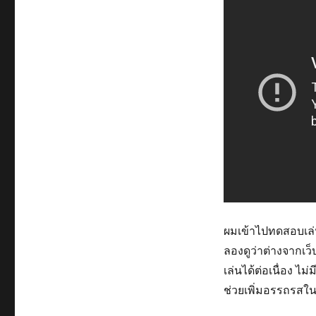
ผมเข้าไปทดสอบเล่น
ลองดูว่าต่างจากเว็
เล่นได้ต่อเนื่อง ไ
ช่วยเพิ่มอรรถรสใน