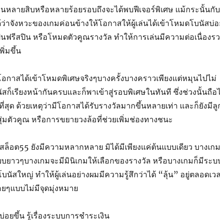
ุนหลายสิบหรือหลายร้อยรอบถึงจะได้พบฟีเจอร์พิเศษ แม้กระนั้นกับ
้ว่าจังหวะของเกมค่อนข้างให้โอกาสให้ผู้เล่นได้เข้าโหมดโบนัสบ่อ
ป็นฟรีสปิน หรือโหมดตัวคูณรางวัล ทำให้การเล่นมีความต่อเนื่องร
ิ่มขึ้น
โอกาสได้เข้าโหมดพิเศษจริงๆบางครั้งบางคราวเพียงแต่หมุนไปไม่
ก็เรียงหน้ากันครบและก็พาเข้าสู่รอบพิเศษในทันที ซึ่งช่วงนั้นถือไ
ที่สุด ด้วยเหตุว่ามีโอกาสได้รับรางวัลมากขึ้นหลายเท่า และก็ยังมีลู
สุ่มตัวคูณ หรือการขยายวงล้อที่ช่วยเพิ่มช่องทางชนะ
สล็อต55 ยังมีความหลากหลาย มิได้มีเพียงแค่ต้นแบบเดียว บางเก
บบยาวๆบางเกมจะมีมินิเกมให้เลือกของรางวัล หรือบางเกมก็มีระบ
นัสใหญ่ ทำให้ผู้เล่นอย่างผมมีความรู้สึกว่าได้ “ลุ้น” อยู่ตลอดเว
่อยๆแบบไม่มีจุดมุ่งหมาย
่อยขึ้น รู้เรื่องระบบการชำระเงิน