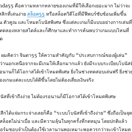
 jinda55 คือความหลากหลายของเกมที่มีให้เลือกเยอะมาก ไม่ว่าจะ
ิกที่เล่นง่าย
สล็อต55
หรือสล็อตวิดีโอที่มีฟีพบร์ซับซ้อนเพิ่มขึ้น
สปิน ตัวคูณ และโหมดโบนัสพิเศษ ซึ่งแต่ละเกมก็มีแบบอย่างการเล่นที่
ด้ทดลองหลายสไตล์และก็ศึกษาและทำการค้นพบว่าเกมแบบไหนที่
ุด
า ผมคิดว่า จินดา55 ให้ความสำคัญกับ “ประสบการณ์ของผู้เล่น”
านอกเหนือจากจะมีเกมให้เลือกมากแล้ว ยังมีระบบระเบียบโบนัสที
งรอนานก็ได้โอกาสได้เข้าโหมดพิเศษ ยิ่งในช่วงทดสอบเล่นฟรี ยิ่งช่ว
ของเกมแต่ละแบบได้ดีขึ้นโดยไม่ต้องเสี่ยงเงินจริง
ัสที่เข้าถึงง่าย ไม่ต้องรอนานก็มีโอกาสได้เข้าโหมดพิเศษ
่รู้สึกได้แจ่มกระจ่างเลยก็คือ “ระบบโบนัสที่เข้าถึงง่าย” ซึ่งถือเป็นจุด
นสล็อตไม่น่าเบื่อ และมีความลุ้นในทุกครั้งที่กดหมุน โดยปกติแล้ว
ร์มชอบจำเป็นต้องใช้เวลานานพอเหมาะพอควรกว่าจะเข้าโหมด