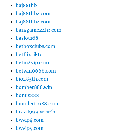
baj88thb
baj88thbz.com
baj88thbz.com
bar4game24hr.com
baslot168
betboxclubs.com
betflixtikto
betm4vip.com
betwin6666.com
bio285th.com
bombet888.win
bonus888
boonlert1688.com
brazil999 ทางเข้า
bwvip4.com
bwvip4.com