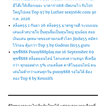
มีโต๊ะให้เลือกเยอะ บาคาร่า168 เปิดเกมไว รับโปร
ใหญ่ไปเลย Top 97 by Luther sexy168c.com 30
ก.ค. 2026
สล็อต55 1 กันยา 26 สล็อต55 มาตรฐานดี ระบบแน่น
เล่นแล้วสบายใจ ปั้นทุนจิ๋มเป็นทุนใหญ่ ทุนน้อย สอย
เงินแสน จุดหมายของสายเกมทั่วโลก jinda55 สมัคร
ไว้ก่อน คุ้มกว่า Top 5 by Gudrun Jin55.guru
พุซซี่888 Pussy888play.me 16 September 69
พุซซี่888 สล็อตออนไลน์ โลกแห่งความสนุก ที่เหนือ
กว่า ทุกยอดฝาก 5% เกมสล็อต คาสิโนออนไลน์ คน
เล่นไม่ต่ำกว่าแสนทุกวัน pussy888 รอไม่ได้ ต้อง
ลอง Top 8 by Kennith
ชีวิตของคุณจะไม่เริ่มต้นใหม่ได้ แต่คุณสามารถเลือกที่