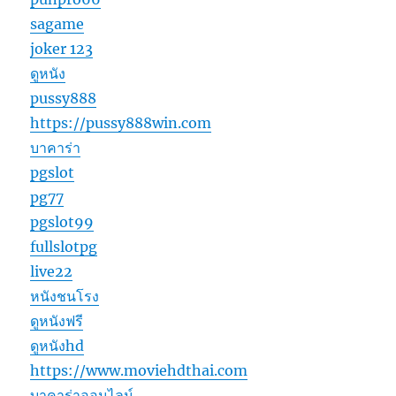
sagame
joker 123
ดูหนัง
pussy888
https://pussy888win.com
บาคาร่า
pgslot
pg77
pgslot99
fullslotpg
live22
หนังชนโรง
ดูหนังฟรี
ดูหนังhd
https://www.moviehdthai.com
บาคาร่าออนไลน์