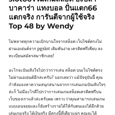
บาคาร่า แทงบอล ปั่นแตก66
แตกจริง การันตีจากผู้ใช้จริง
Top 48 by Wendy
ไม่พลาดทุกความเบิกบานใจจากสล็อต เว็บไซต์ตรงไม่
ผ่านเอเย่นต์จาก pgslot เดิมพันง่าย เครดิตฟรีเพียบ ลง
ทะเบียนสมัครสมาชิกเลย!
อะไรจะบันเทิงใจไปกว่าการเล่น สล็อต บนเว็บไซต์ตรง
ไม่ผ่านเอเย่นต์อีกล่ะครับ? บอกเลยว่า แม้ปัจจุบันนี้ คุณ
กำลังมองหาความสนุกสนานจากการเล่นเกมบันเทิงใจๆ
ล่ะก็ ไม่มีอะไรดีไปกว่าการเล่นเกมสล็อตเครดิตฟรีบน
เว็บของเราแล้วล่ะครับผม เพราะว่าคุณสามารถเล่นเกม
แบบเอนจอยและก็ยังสร้างรายได้ให้กับตนเองได้อีกด้วย
เล่นเกมจริง ได้เงินจริง มีตรงนี้ที่เดียวแน่ๆ คุณจะได้