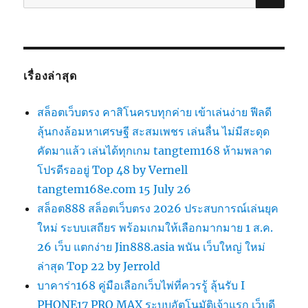
เรื่องล่าสุด
สล็อตเว็บตรง คาสิโนครบทุกค่าย เข้าเล่นง่าย ฟีลดี
ลุ้นกงล้อมหาเศรษฐี สะสมเพชร เล่นลื่น ไม่มีสะดุด
คัดมาแล้ว เล่นได้ทุกเกม tangtem168 ห้ามพลาด
โปรดีรออยู่ Top 48 by Vernell
tangtem168e.com 15 July 26
สล็อต888 สล็อตเว็บตรง 2026 ประสบการณ์เล่นยุค
ใหม่ ระบบเสถียร พร้อมเกมให้เลือกมากมาย 1 ส.ค.
26 เว็บ แตกง่าย Jin888.asia พนัน เว็บใหญ่ ใหม่
ล่าสุด Top 22 by Jerrold
บาคาร่า168 คู่มือเลือกเว็บไพ่ที่ควรรู้ ลุ้นรับ I
PHONE17 PRO MAX ระบบอัตโนมัติเจ้าแรก เว็บดี