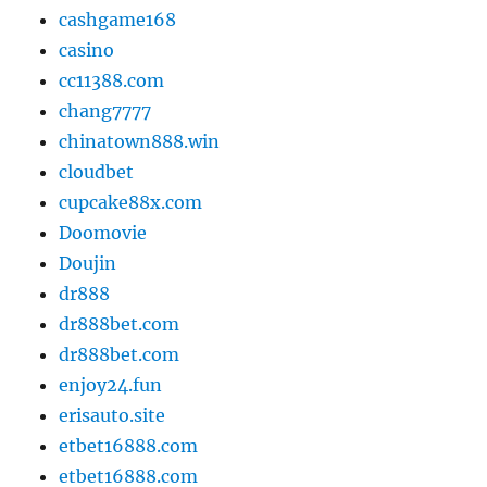
cashgame168
casino
cc11388.com
chang7777
chinatown888.win
cloudbet
cupcake88x.com
Doomovie
Doujin
dr888
dr888bet.com
dr888bet.com
enjoy24.fun
erisauto.site
etbet16888.com
etbet16888.com