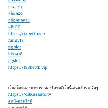
บาคาร่า
สล็อตxo
สล็อตทดลอง
คลิปโป๊
https://1xbetth.vip
funny18
pg slot
kiss918
pgslot
https://188betth.vip
เว็บสล็อตและบาคาร่าของโครตดีเว็บนี้เล่นแล้วรวยจัดๆ
https://918kissauto.tv
ดูหนังออนไลน์
punpro66