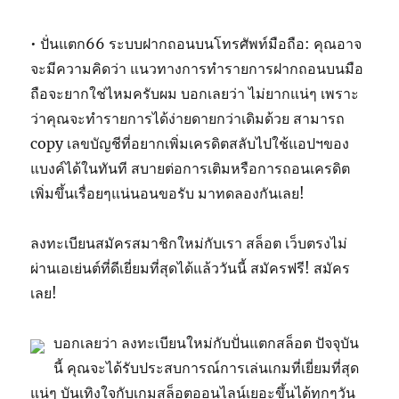
• ปั่นแตก66 ระบบฝากถอนบนโทรศัพท์มือถือ: คุณอาจ
จะมีความคิดว่า แนวทางการทำรายการฝากถอนบนมือ
ถือจะยากใช่ไหมครับผม บอกเลยว่า ไม่ยากแน่ๆ เพราะ
ว่าคุณจะทำรายการได้ง่ายดายกว่าเดิมด้วย สามารถ
copy เลขบัญชีที่อยากเพิ่มเครดิตสลับไปใช้แอปฯของ
แบงค์ได้ในทันที สบายต่อการเติมหรือการถอนเครดิต
เพิ่มขึ้นเรื่อยๆแน่นอนขอรับ มาทดลองกันเลย!
ลงทะเบียนสมัครสมาชิกใหม่กับเรา สล็อต เว็บตรงไม่
ผ่านเอเย่นต์ที่ดีเยี่ยมที่สุดได้แล้ววันนี้ สมัครฟรี! สมัคร
เลย!
บอกเลยว่า ลงทะเบียนใหม่กับปั่นแตกสล็อต ปัจจุบัน
นี้ คุณจะได้รับประสบการณ์การเล่นเกมที่เยี่ยมที่สุด
แน่ๆ บันเทิงใจกับเกมสล็อตออนไลน์เยอะขึ้นได้ทุกๆวัน