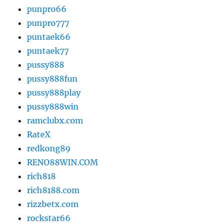
punpro66
punpro777
puntaek66
puntaek77
pussy888
pussy888fun
pussy888play
pussy888win
ramclubx.com
RateX
redkong89
RENO88WIN.COM
rich818
rich8188.com
rizzbetx.com
rockstar66