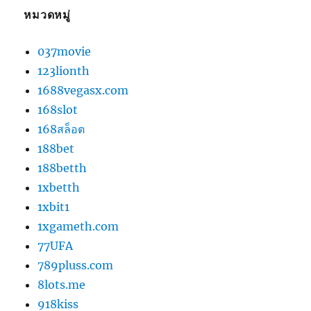
หมวดหมู่
037movie
123lionth
1688vegasx.com
168slot
168สล็อต
188bet
188betth
1xbetth
1xbit1
1xgameth.com
77UFA
789pluss.com
8lots.me
918kiss