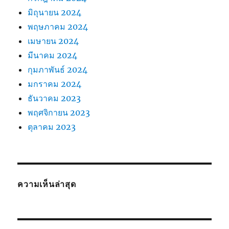
มิถุนายน 2024
พฤษภาคม 2024
เมษายน 2024
มีนาคม 2024
กุมภาพันธ์ 2024
มกราคม 2024
ธันวาคม 2023
พฤศจิกายน 2023
ตุลาคม 2023
ความเห็นล่าสุด