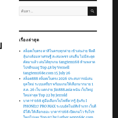
ค้นหา
ค้นหา:
เรื่องล่าสุด
ย
สล็อตเว็บตรง คาสิโนครบทุกค่าย เข้าเล่นง่าย ฟีลดี
ลุ้นกงล้อมหาเศรษฐี สะสมเพชร เล่นลื่น ไม่มีสะดุด
คัดมาแล้ว เล่นได้ทุกเกม tangtem168 ห้ามพลาด
โปรดีรออยู่ Top 48 by Vernell
tangtem168e.com 15 July 26
สล็อต888 สล็อตเว็บตรง 2026 ประสบการณ์เล่น
ยุคใหม่ ระบบเสถียร พร้อมเกมให้เลือกมากมาย 1
ส.ค. 26 เว็บ แตกง่าย Jin888.asia พนัน เว็บใหญ่
ใหม่ล่าสุด Top 22 by Jerrold
บาคาร่า168 คู่มือเลือกเว็บไพ่ที่ควรรู้ ลุ้นรับ I
PHONE17 PRO MAX ระบบอัตโนมัติเจ้าแรก เว็บดี
มีโต๊ะให้เลือกเยอะ บาคาร่า168 เปิดเกมไว รับโปร
ใหญ่ไปเลย Top 97 by Luther sexy168c.com