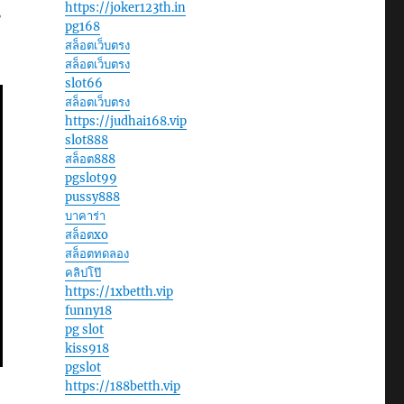
https://joker123th.in
น
pg168
สล็อตเว็บตรง
สล็อตเว็บตรง
slot66
สล็อตเว็บตรง
https://judhai168.vip
slot888
สล็อต888
pgslot99
pussy888
บาคาร่า
สล็อตxo
สล็อตทดลอง
คลิปโป๊
https://1xbetth.vip
funny18
pg slot
kiss918
pgslot
https://188betth.vip