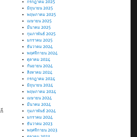
กรกฎาคม 2025
มิถุนายน 2025
พฤษภาคม 2025
เมษายน 2025
มีนาคม 2025
กุมภาพันธ์ 2025
มกราคม 2025
ธันวาคม 2024
พฤศจิกายน 2024
ตุลาคม 2024
กันยายน 2024
สิงหาคม 2024
กรกฎาคม 2024
มิถุนายน 2024
พฤษภาคม 2024
เมษายน 2024
มีนาคม 2024
ก็
กุมภาพันธ์ 2024
มกราคม 2024
ธันวาคม 2023
พฤศจิกายน 2023
ตุลาคม 2023