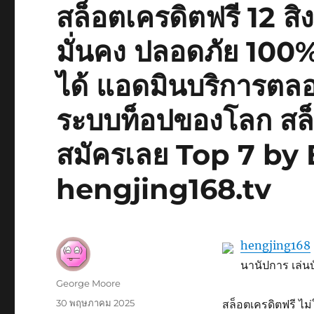
สล็อตเครดิตฟรี 12 ส
มั่นคง ปลอดภัย 100% 
ได้ แอดมินบริการตล
ระบบท็อปของโลก สล
สมัครเลย Top 7 by
hengjing168.tv
hengjing168
นานัปการ เล่นบ
ผู้
George Moore
เขียน
เขียน
30 พฤษภาคม 2025
สล็อตเครดิตฟรี ไม