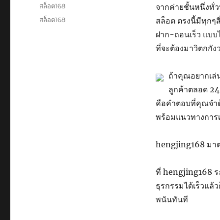
เมื่อ
หมวด
สล็อต168
จากค่ายชั้นหนึ่งทั
หมู่
ป้าย
สล็อต168
สล็อต ตรงนี้มีทุกๆ
กำกับ
ฝาก-ถอนเร็ว แบบไม่
ที่จะต้องมาวิตกกังว
ถ้าคุณอยากเล่น
ลูกค้าตลอด 24
คือคำตอบที่คุณจำต
พร้อมแนวทางการเล
hengjing168 มาตร
ที่ hengjing168 ร
ธุรกรรมได้เร็วแล้วก
พนันทันที