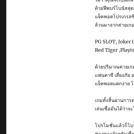
ด้วยฟีพบร์โบนัสสุด
แจ็คพอตโปรเกรสซี
ล้วนมาจากค่ายเกมม
PG SLOT, Joker 
Red Tiger ,Playte
ด้วยปริมาณค่ายเกม
แฟนตาซี เสี่ยงภัย 
แจ็คพอตแตกง่าย โ
เกมทั้งสิ้นผ่านการ
เล่นเชื่อมั่นได้ว่า
โปรโมชั่นแล้วก็โบนั
ช่องทางสำหรับเพื่อ