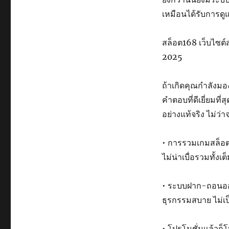
เหมือนได้รับการดู
สล็อต168 เว็บไซต
2025
ถ้าเกิดคุณกำลังมอ
คำตอบที่ดีเยี่ยมที่
อย่างแท้จริง ไม่ว่า
• การรวมเกมสล็อตค
ไม่น่าเบื่อรวมทั้ง
• ระบบฝาก-ถอนออโต
ธุรกรรมสบาย ไม่เป
• โปรโมชั่นแล้วก็โบ