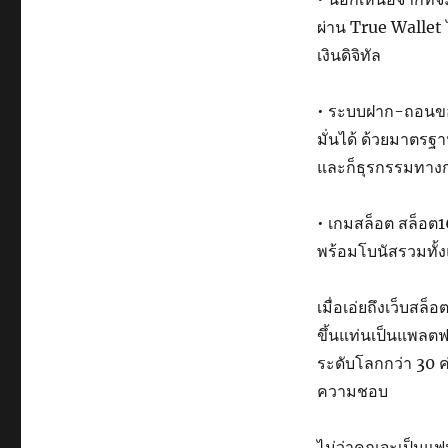
ผ่าน True Wallet 
เงินดิจิทัล
• ระบบฝาก-ถอนของ
มั่นได้ ด้วยมาตรฐ
และก็ธุรกรรมทางก
• เกมสล็อต สล็อต1
พร้อมโบนัสรวมทั้
เมื่อเอ่ยถึงเว็บสล
ขึ้นแท่นเป็นแพลต
ระดับโลกกว่า 30 ค่
ความชอบ
ไม่ว่าคุณจะเป็นแฟ