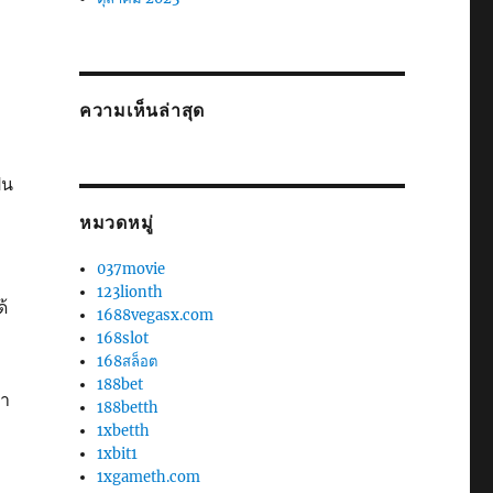
ความเห็นล่าสุด
็น
่
หมวดหมู่
037movie
123lionth
้
1688vegasx.com
168slot
168สล็อต
188bet
ทำ
188betth
1xbetth
1xbit1
1xgameth.com
น