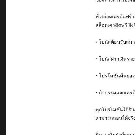
ที่ สล็อตเครดิตฟรี 
สล็อตเครดิตฟรี จึ
• โบนัสต้อนรับสมา
• โบนัสฝากเงินราย
• โปรโมชั่นคืนยอดเ
• กิจกรรมแจกเครด
ทุกโปรโมชั่นได้รั
สามารถถอนได้จริ
ยิ่งกว่านั้นยังมีระ