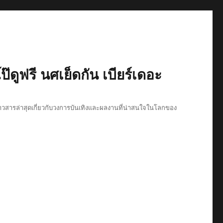
ดูฟรี นศเย็ดกัน เบียร์เดอะ
ข่าวสารล่าสุดเกี่ยวกับวงการบันเทิงและผลงานที่น่าสนใจในโลกของ