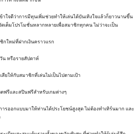
เข้าใจดีว่าการมีทุนเพิ่มช่วยทำให้เล่นได้บันเทิงใจแล้วก็ยาวนานขึ้น
งจัดเต็มโปรโมชั่นหลากหลายเพื่อสมาชิกทุกคน ไม่ว่าจะเป็น
ชิกใหม่ที่ฝากเงินคราวแรก
วัน หรือรายสัปดาห์
สียให้กับสมาชิกที่เล่นไม่เป็นไปตามเป้า
ิตฟรีและสปินฟรีสำหรับเกมต่างๆ
บการออกแบบมาให้ท่านได้ประโยชน์สูงสุด ไม่ต้องทำเทิร์นมาก และ
ง
บบระเบียบสะสมแต้มรวมทั้งของขวัญพิเศษ ที่ช่วยทำให้ผู้เล่นรู้สึก