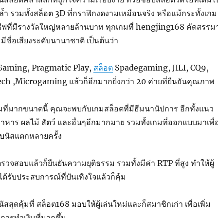
ล้ำ รวมทั้งสล็อต 3D ที่กราฟิกงดงามเหมือนจริง หรือแม้กระทั้งเกม
ฟที่มีรางวัลใหญ่หลายล้านบาท ทุกเกมที่ hengjing168 คัดสรรม
ีชื่อเสียงระดับนานาชาติ เป็นต้นว่า
Gaming, Pragmatic Play,
สล็อต
Spadegaming, JILI, CQ9,
ch ,Microgaming แล้วก็อีกมากยิ่งกว่า 20 ค่ายที่ยืนยันคุณภาพ
ที่มากขนาดนี้ คุณจะพบกับเกมสล็อตที่มีธีมนานัปการ อีกทั้งแนว
อาหาร ผลไม้ สัตว์ และอื่นๆอีกมากมาย รวมทั้งเกมที่ออกแบบมาเพื่
บนัสแตกหลายครั้ง
ตรวจสอบแล้วก็ยืนยันความยุติธรรม รวมทั้งมีค่า RTP ที่สูง ทำให้ผู้
จะได้รับประสบการณ์ที่บันเทิงใจแล้วก็คุ้ม
สสุดคุ้มที่ สล็อต168 มอบให้ผู้เล่นใหม่และก็สมาชิกเก่า เพื่อเพิ่ม
การทำเงินที่มากขึ้น