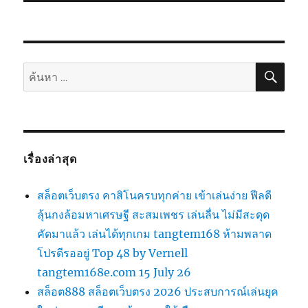
ค้นห
ค้นหา:
เรื่องล่าสุด
สล็อตเว็บตรง คาสิโนครบทุกค่าย เข้าเล่นง่าย ฟีลดี
ลุ้นกงล้อมหาเศรษฐี สะสมเพชร เล่นลื่น ไม่มีสะดุด
คัดมาแล้ว เล่นได้ทุกเกม tangtem168 ห้ามพลาด
โปรดีรออยู่ Top 48 by Vernell
tangtem168e.com 15 July 26
สล็อต888 สล็อตเว็บตรง 2026 ประสบการณ์เล่นยุค