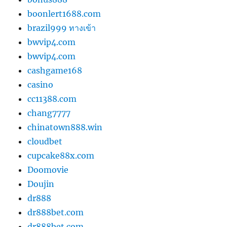
boonlert1688.com
brazil999 ทางเข้า
bwvip4.com
bwvip4.com
cashgame168
casino
cc11388.com
chang7777
chinatown888.win
cloudbet
cupcake88x.com
Doomovie
Doujin
dr888
dr888bet.com
dr888bet.com