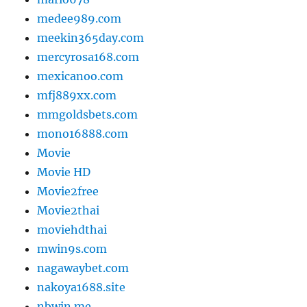
medee989.com
meekin365day.com
mercyrosa168.com
mexicanoo.com
mfj889xx.com
mmgoldsbets.com
mono16888.com
Movie
Movie HD
Movie2free
Movie2thai
moviehdthai
mwin9s.com
nagawaybet.com
nakoya1688.site
nbwin.me