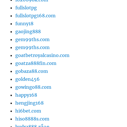
fullslotpg
fullslotpg168.com
funny18
gaojing888
gem99ths.com
gem99ths.com
goatbetroyalcasino.com
goatza888fin.com
gobaza88.com
golden456
gowingo88.com
happy168
hengjing168
hi6bet.com
hiso8888s.com
hydra888 สล็อต