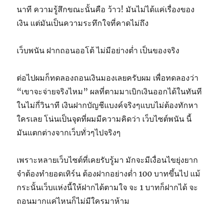
นาที ความรู้สึกขณะนั้นคือ ว้าว! มันไม่ได้แค่เรื่องของ
เงิน แต่มันเป็นความระทึกใจที่คาดไม่ถึง
เว็บพนัน ฝากถอนออโต้ ไม่มีอย่างต่ำ เป็นของจริง
ต่อไปผมก็ทดลองถอนเงินมองเลยครับผม เพื่อทดลองว่า
“เขาจะจ่ายจริงไหม” ผลที่ตามมาเบิกเงินออกได้ในทันที
ในไม่กี่วินาที เงินฝากบัญชีแบงค์จริงๆแบบไม่ต้องทักหา
ใครเลย โน่นเป็นจุดที่ผมมีความคิดว่า เว็บไซต์พนัน นี้
มันแตกต่างจากเว็บทั่วๆไปจริงๆ
เพราะหลายเว็บไซต์ที่เคยรับรู้มา มักจะมีเงื่อนไขยุ่งยาก
จำต้องทำยอดเทิร์น ต้องฝากอย่างต่ำ 100 บาทขึ้นไป แม้
กระนั้นเว็บแห่งนี้ให้ฝากได้ตามใจ จะ 1 บาทก็ฝากได้ จะ
ถอนมากแค่ไหนก็ไม่มีใครมาห้าม