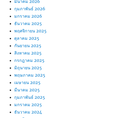
มีนาคม 2026
กุมภาพันธ์ 2026
มกราคม 2026
ธันวาคม 2025
พฤศจิกายน 2025
ตุลาคม 2025
กันยายน 2025
สิงหาคม 2025
กรกฎาคม 2025
มิถุนายน 2025
พฤษภาคม 2025
เมษายน 2025
มีนาคม 2025
กุมภาพันธ์ 2025
มกราคม 2025
ธันวาคม 2024