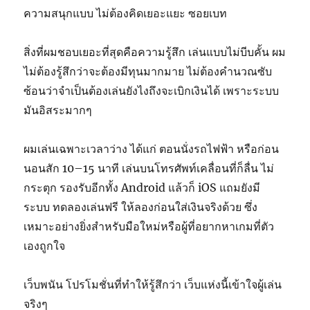
ความสนุกแบบ ไม่ต้องคิดเยอะแยะ ซอยเบท
สิ่งที่ผมชอบเยอะที่สุดคือความรู้สึก เล่นแบบไม่บีบคั้น ผม
ไม่ต้องรู้สึกว่าจะต้องมีทุนมากมาย ไม่ต้องคำนวณซับ
ซ้อนว่าจำเป็นต้องเล่นยังไงถึงจะเบิกเงินได้ เพราะระบบ
มันอิสระมากๆ
ผมเล่นเฉพาะเวลาว่าง ได้แก่ ตอนนั่งรถไฟฟ้า หรือก่อน
นอนสัก 10–15 นาที เล่นบนโทรศัพท์เคลื่อนที่ก็ลื่น ไม่
กระตุก รองรับอีกทั้ง Android แล้วก็ iOS แถมยังมี
ระบบ ทดลองเล่นฟรี ให้ลองก่อนใส่เงินจริงด้วย ซึ่ง
เหมาะอย่างยิ่งสำหรับมือใหม่หรือผู้ที่อยากหาเกมที่ตัว
เองถูกใจ
เว็บพนัน โปรโมชั่นที่ทำให้รู้สึกว่า เว็บแห่งนี้เข้าใจผู้เล่น
จริงๆ