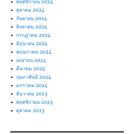
พฤศจิกายน 2024
ตุลาคม 2024
กันยายน 2024
สิงหาคม 2024
กรกฎาคม 2024
มิถุนายน 2024
พฤษภาคม 2024
เมษายน 2024
มีนาคม 2024
กุมภาพันธ์ 2024
มกราคม 2024
ธันวาคม 2023
พฤศจิกายน 2023
ตุลาคม 2023