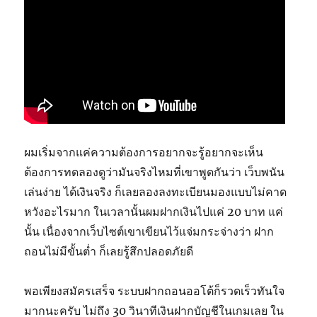
ผมเริ่มจากแค่ความต้องการอยากจะรู้อยากจะเห็น
ต้องการทดลองดูว่ามันจริงไหมที่เขาพูดกันว่า เว็บพนัน
เล่นง่าย ได้เงินจริง ก็เลยลองลงทะเบียนมองแบบไม่คาด
หวังอะไรมาก ในเวลานั้นผมฝากเงินไปแค่ 20 บาท แค่
นั้น เนื่องจากเว็บไซต์เขาเขียนไว้แจ่มกระจ่างว่า ฝาก
ถอนไม่มีขั้นต่ำ ก็เลยรู้สึกปลอดภัยดี
พอเพียงสมัครเสร็จ ระบบฝากถอนออโต้ก็รวดเร็วทันใจ
มากนะครับ ไม่ถึง 30 วินาทีเงินฝากบัญชีในเกมเลย ใน