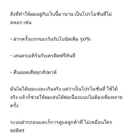
สิ่งที่ทำให้ผมอยู่กับเว็บนี้มานาน เป็นโปรโมชั่นที่ไม่
หลอก เช่น
• ฝากครั้งแรกของวันรับโบนัสเพิ่ม 50%
• เล่นครบเทิร์นรับเครดิตฟรีทันที
• คืนยอดเสียทุกสัปดาห์
มันไม่ได้เยอะแยะเกินจริง แต่ว่าเป็นโปรโมชั่นที่ ใช้ได้
จริง แล้วก็ช่วยให้ผมเล่นได้ต่อเนื่องแบบไม่ต้องเพิ่มหลาย
ครั้ง
ระบบฝากถอนและก็การดูแลลูกค้าที่ ไม่เหมือนใคร
soibet