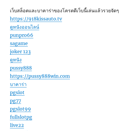
เว็บสล็อตและบาคาร่าของโครตดีเว็บนี้เล่นแล้วรวยจัดๆ
https://918kissauto.tv
ดูหนังออนไลน์
punpro66
sagame
joker 123
ดูหนัง
pussy888
https://pussy888win.com
บาคาร่า
pgslot
pg77
pgslot99
fullslotpg
live22